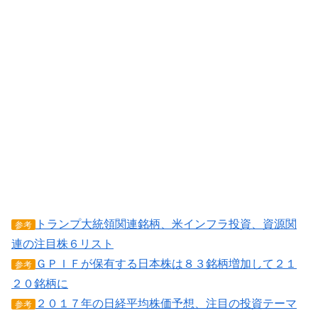
トランプ大統領関連銘柄、米インフラ投資、資源関
参考
連の注目株６リスト
ＧＰＩＦが保有する日本株は８３銘柄増加して２１
参考
２０銘柄に
２０１７年の日経平均株価予想、注目の投資テーマ
参考