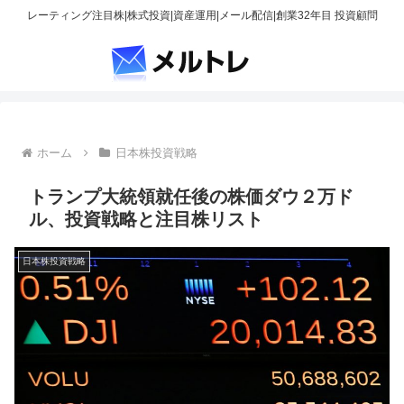
レーティング注目株|株式投資|資産運用|メール配信|創業32年目 投資顧問
ホーム
日本株投資戦略
トランプ大統領就任後の株価ダウ２万ド
ル、投資戦略と注目株リスト
日本株投資戦略