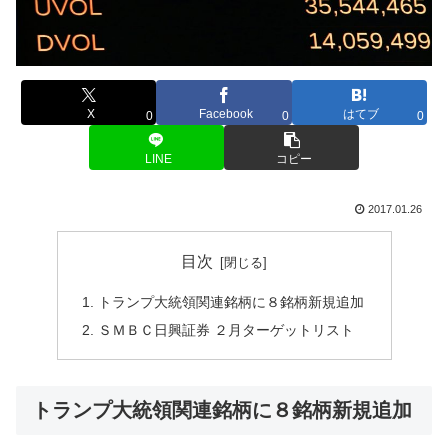
X
Facebook
はてブ
0
0
0
LINE
コピー
2017.01.26
目次
トランプ大統領関連銘柄に８銘柄新規追加
ＳＭＢＣ日興証券 ２月ターゲットリスト
トランプ大統領関連銘柄に８銘柄新規追加