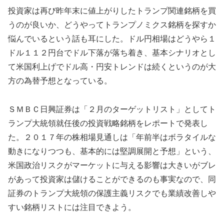
投資家は再び昨年末に値上がりしたトランプ関連銘柄を買
うのが良いか、どうやってトランプノミクス銘柄を探すか
悩んでいるという話も耳にした。ドル円相場はどうやら１
ドル１１２円台でドル下落が落ち着き、基本シナリオとし
て米国利上げでドル高・円安トレンドは続くというのが大
方の為替予想となっている。
ＳＭＢＣ日興証券は「２月のターゲットリスト」としてト
ランプ大統領就任後の投資戦略銘柄をレポートで発表し
た。２０１７年の株相場見通しは「年前半はボラタイルな
動きになりつつも、基本的には堅調展開と予想」という、
米国政治リスクがマーケットに与える影響は大きいがブレ
があって投資家は儲けることができるのも事実なので、同
証券のトランプ大統領の保護主義リスクでも業績改善しや
すい銘柄リストには注目できよう。