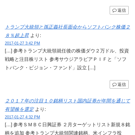
返信
トランプ大統領と孫正義社長面会からソフトバンク株価２
８％超上昇
より:
2017-01-27 3:42 PM
[…] 参考トランプ大統領就任後の株価ダウ２万ドル、投資
戦略と注目株リスト 参考サウジアラビアＰＩＦと「ソフ
トバンク・ビジョン・ファンド」設立 […]
返信
２０１７年の注目１０銘柄リスト国内証券が年間を通じて
有望株を選定
より:
2017-01-27 4:32 PM
[…] 参考ＳＭＢＣ日興証券 ２月ターゲットリスト新規８銘
柄を追加 参考トランプ大統領関連銘柄、米インフラ投