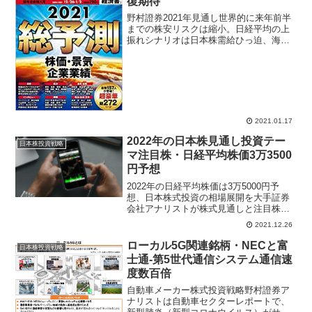
復期待
野村證券2021年見通し世界的に来年前半
までの株安リスクは縮小。日経平均の上
振れシナリオは日本株需給ひっ迫、海外
投資家と日銀の日本株買いが11兆円まで
膨らめば日経平均32000円も視野に。日経
平均30000円超えは需給、25000円割れは
人...
2021.01.17
2022年の日本株見通し投資テー
日本株投資戦略
マ注目株・日経平均株価3万3500
円予想
2022年の日経平均株価は3万5000円予
想、日本株式投資の相場展開を大手証券
会社アナリストが株式見通しと注目株の
投資テーマを分析。経済再開リオープニ
2021.12.26
ング関連株、北京オリンピック後の中国
株見通しは日本株に好影響、海外投資家
ローカル5G関連銘柄・NECと富
日本株投資戦略
は日本株に強気派が増加している。
士通-第5世代通信システム通信速
度数百倍
自動車メーカー株式投資戦略野村證券ア
ナリストは自動車セクターレポートで、