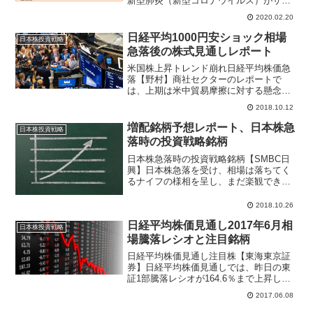
新型肺炎（新型コロナウイルス）がサプ
ライチェーンに影響し、中国以外の自動
2020.02.20
車生産に深刻な影響を与えるリスクは比
較的低いと指摘。一部車種について1～2
日経平均1000円安ショック相場
日本株投資戦略
か月生産が停止する可能...
急落後の株式見通しレポート
米国株上昇トレンド崩れ日経平均株価急
落【野村】商社セクターのレポートで
は、上期は米中貿易摩擦に対する懸念を
背景に非鉄市況が弱含んだものの、石炭
2018.10.12
や原油市況が高水準で推移したことで、
全般的には資源分野が好調に推移したと
増配銘柄予想レポート、日本株急
日本株投資戦略
指摘。各社進捗率は48％～...
落時の投資戦略銘柄
日本株急落時の投資戦略銘柄【SMBC日
興】日本株急落を受け、相場は落ちてく
るナイフの様相を呈し、まだ楽観できる
状況ではないと指摘。仮に中国景気の悪
化に歯止めが掛からない、貿易戦争が長
2018.10.26
期化することで企業センチメントが大幅
日経平均株価見通し2017年6月相
悪化し始める、となった...
日本株投資戦略
場騰落レシオと注目銘柄
日経平均株価見通し注目株【東海東京証
券】日経平均株価見通しでは、昨日の東
証1部騰落レシオが164.6％まで上昇した
ことを受け、騰落レシオは政策転換やそ
2017.06.08
れまでのレンジ相場を上抜ける上昇局面
などでオーバーシュートすることがある