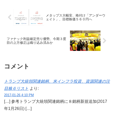
ものの、さすがに過...
メタップス大幅安、格付け「アンダーウ
ェイト」、目標株価５６０円へ
ファナック利益確定売り優勢、今期３度
目の上方修正は織り込み済みか
コメント
トランプ大統領関連銘柄、米インフラ投資、資源関連の注
目株６リスト
より:
2017-01-26 4:10 PM
[…] 参考トランプ大統領関連銘柄に８銘柄新規追加(2017
年1月26日) […]