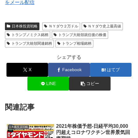
をメール配信
日本株投資戦略
ＮＹダウ２万ドル
ＮＹダウ史上最高値
トランプノミクス銘柄
トランプ大統領就任後の株価
トランプ大統領関連銘柄
トランプ相場銘柄
シェアする
X
Facebook
はてブ
LINE
コピー
関連記事
2021年株価予想-日経平均30,000
日本株投資戦略
円超えコロナワクチン世界景気回