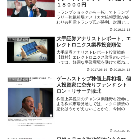
１８０００円
トランプショックから一転してトランプ
ラリー強気相場アメリカ大統領選挙が終
わり共和党トランプ氏が勝利、次期アメ
リカ大統領となることが決定した。１１
2016.11.13
月９日、東京株式市場は開票結果がトラ
ンプ氏優勢になるとドル安・円高、日本
大手証券アナリストレポート、エ
日本株投資戦略
株安とトランプショックで...
レクトロニクス業界投資順位
大手証券アナリストレポート投資戦略
【野村】エレクトロニクス業界のレポー
トでは、好調な事業環境を受けて概ね期
初計画線か上回る好決算が多かったと指
2017.08.16
2018.04.13
摘。期初時点と比べFAシステムを中心と
した産機関連、ゲーム機向け、エアコン
ゲームストップ株価上昇相場、個
日本株投資戦略
等家電向け部品デバイス等...
人投資家に空売りファンド シト
ロン・リサーチ敗北
株価上昇挽回のチャンス業種野村證券に
よる株式市場見通しでは、マクロ情勢の
悪化はうかがえないことから、今回の株
安は短期調整の範囲内で収まると指摘。
新型コロナウイルス拡大緩和の局面とし
て参考になるのは昨年5月、8月、11月と
みて、これら3カ月の...
2021.02.10