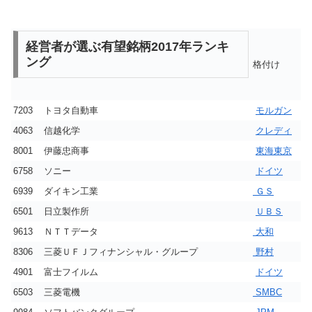
経営者が選ぶ有望銘柄2017年ランキ
ング
格付け
7203
トヨタ自動車
モルガン
4063
信越化学
クレディ
8001
伊藤忠商事
東海東京
6758
ソニー
ドイツ
6939
ダイキン工業
ＧＳ
6501
日立製作所
ＵＢＳ
9613
ＮＴＴデータ
大和
8306
三菱ＵＦＪフィナンシャル・グループ
野村
4901
富士フイルム
ドイツ
6503
三菱電機
SMBC