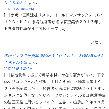
り込み済みか
より:
2017-01-27 10:39 AM
[…] 参考中国関連株リスト、ゴールドマンサックス（ＧＳ
ＪＰＣＨＮ２） 参考経営者が選ぶ有望銘柄２０１７年、
トヨタ自動車が４年連続トップ […]
返信
米国インフラ投資関連銘柄３４社リスト、大統領選挙公約
１兆ドル予算
より:
2017-02-05 4:39 PM
[…] 信越化学は塩ビで建築素材にかなり需要が高い、半導
体シリコンウェハも好調、１月２６日に上場来高値１０１
２０円を記録した。「経営者が選ぶ有望銘柄２０１７年ラ
ンキング２位」なっている。ヤマシンフィルタは建設機械
の油圧回路に用いるフィルター世界一の企業、昨年１１月
に株価６００円台から１９００円台まで上昇した、横河ブ