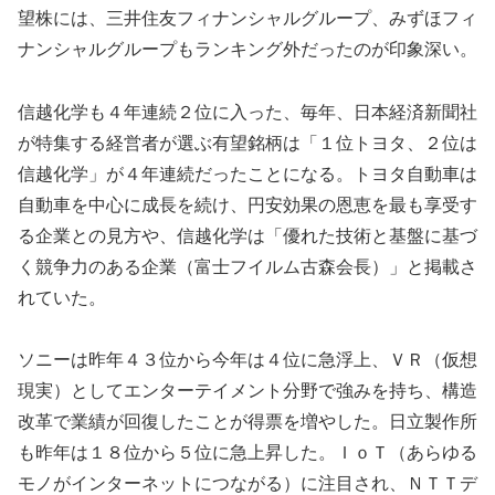
望株には、三井住友フィナンシャルグループ、みずほフィ
ナンシャルグループもランキング外だったのが印象深い。
信越化学も４年連続２位に入った、毎年、日本経済新聞社
が特集する経営者が選ぶ有望銘柄は「１位トヨタ、２位は
信越化学」が４年連続だったことになる。トヨタ自動車は
自動車を中心に成長を続け、円安効果の恩恵を最も享受す
る企業との見方や、信越化学は「優れた技術と基盤に基づ
く競争力のある企業（富士フイルム古森会長）」と掲載さ
れていた。
ソニーは昨年４３位から今年は４位に急浮上、ＶＲ（仮想
現実）としてエンターテイメント分野で強みを持ち、構造
改革で業績が回復したことが得票を増やした。日立製作所
も昨年は１８位から５位に急上昇した。ＩｏＴ（あらゆる
モノがインターネットにつながる）に注目され、ＮＴＴデ