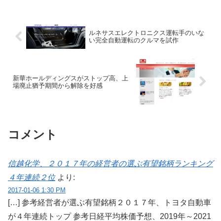
ラリーの可能性も...
ルネサスエレクトロニクス運転手のいな
い完全自動運転のクルマを試作
新華ホールディングスがストップ高、上
場廃止猶予期間から解除を好感
コメント
信越化学、２０１７年の経営者の選ぶ有望銘柄ランキング
４年連続２位
より:
2017-01-06 1:30 PM
[…] 参考経営者が選ぶ有望銘柄２０１７年、トヨタ自動車
が４年連続トップ 参考日経平均株価予想、2019年～2021