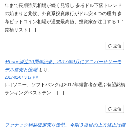
年まで長期強気相場が続く見通し 参考ドル下落トレンド
の始まりと兆候、外資系投資銀行がドル安４つの理由 参
考ビットコイン相場が過去最高値、投資家が注目する１１
銘柄リスト […]
返信
iPhone誕生10周年記念、2017年9月にアニバーサリーモ
デル発売と憶測
より:
2017-01-07 3:17 PM
[…] ソニー、ソフトバンクは2017年経営者が選ぶ有望銘柄
ランキングベストテン… […]
返信
ファナック利益確定売り優勢、今期３度目の上方修正は織