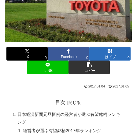
X
Facebook
はてブ
0
0
0
LINE
コピー
2017.01.04
2017.01.05
目次
日本経済新聞元旦恒例の経営者が選ぶ有望銘柄ランキ
ング
経営者が選ぶ有望銘柄2017年ランキング