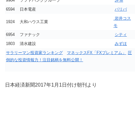
9984
ソフトバンクグループ
JPM
6594
日本電産
パリバ
岩井コス
1924
大和ハウス工業
モ
6954
ファナック
シティ
1803
清水建設
みずほ
サラリーマン投資家ランキング
マネックスFX「FXプレミアム」
圧
倒的な投資情報力！注目銘柄を無料公開！
日本経済新聞2017年1月1日付け朝刊より