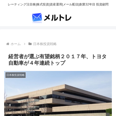
レーティング注目株|株式投資|資産運用|メール配信|創業32年目 投資顧問
ホーム
日本株投資戦略
経営者が選ぶ有望銘柄２０１７年、トヨタ
自動車が４年連続トップ
日本株投資戦略