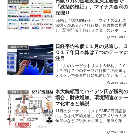
日銀９月の金融政策決定会合で
日本株投資戦略
「総括的検証」、マイナス金利の
深掘り
日銀は「総括的検証」、マイナス金利の
深掘りがあるか？銀行株、保険株の見通
し【野村證券】銀行セクターのレポート
では、マイナス金利政策は銀行収益への
2016.09.18
ネガティブな影響の方が大きいと指摘。
それでも、マイナス金利継続を想定して
日経平均株価１１月の見通し、２
日本株投資戦略
も足元の銀行株バリュエー...
０１７年日本株は７つのテーマに
注目
１１月のターゲットリスト５銘柄、２０
１７年は７つのテーマ注目株この記事は
メルトレで会員向けに配信している「ア
ナリストレポート拾い読み」です。【Ｓ
2016.10.28
ＭＢＣ日興】11月の見通しでは、上期決
算は想定よりも悪くない可能性があると
米大統領選でバイデン氏が勝利の
日本株投資戦略
指摘。米国の12月利上...
場合、財政増加、環境関連がテー
マ化すると解説
11月のターゲットリストSMBC日興証券
による株式市場見通しではアメリカ大統
領選挙などで視界不明瞭も、景気や業績
のサイクルは既に底打ちした公算が大き
いと指摘。EPS回復・PER横ばいを想
2020.10.26
定、政策ショック次第でPER上昇、年末