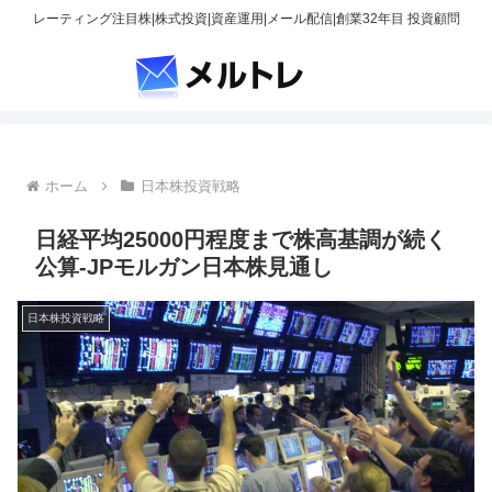
レーティング注目株|株式投資|資産運用|メール配信|創業32年目 投資顧問
ホーム
日本株投資戦略
日経平均25000円程度まで株高基調が続く
公算-JPモルガン日本株見通し
日本株投資戦略