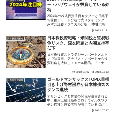
ー・ハザウェイが投資している銘
柄
2024年の株式投資注目セクターと日経平
均株価チャート分析で売りタイミング。
みずほ証券テクニカル分析 日本株は相対
的に割安と株式投資環境にポジティブな
2023.11.21
相場見通し大和証券の日本株見通しでは
バークシャー・ハザウェイが円建社債の
日本株投資戦略：米関税と貿易戦
日本株投資戦略
発行を準備していると報道されたことか
争リスク、森友問題と内閣支持率
ら、著名投資家のバフェット氏が日本株
低下
の物色を進める動きが明らかになれば、
外国人投資家の日本株買いを促す呼び水
日本株投資ストラテジーレポートメルト
になる可能性もあると予想。
レでは毎日、アナリストレポートから投
資戦略を抜粋してメール配信。「アナリ
ストレポート拾い読み」から気になる注
目ポイントを抜粋して、短く要点だけを
2018.04.02
2018.04.13
まとめた記事を配信。モバイル、ＰＣな
ゴールドマンサックスTOPIX目標
ど電子メール受信可能な端...
日本株投資戦略
引き上げ野村證券が日本株強気ス
タンス継続
オリンピックと株価の関係が注目される
中、東京五輪は新型コロナウイルスワク
チン接種と感染者数が増えている点が日
経平均株価下落の原因のひとつになって
2021.07.27
いる。ゴールドマンサックスは1年後の