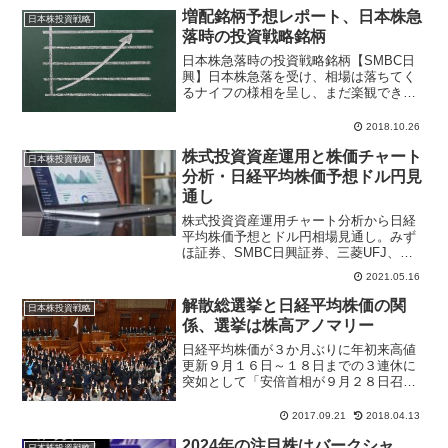
増配銘柄予想レポート、日本株急
日本株投資戦略
落時の投資戦略銘柄
日本株急落時の投資戦略銘柄【SMBC日
興】日本株急落を受け、相場は落ちてく
るナイフの様相を呈し、まだ楽観できる
状況ではないと指摘。仮に中国景気の悪
化に歯止めが掛からない、貿易戦争が長
2018.10.26
期化することで企業センチメントが大幅
株式投資資産運用と株価チャート
悪化し始める、となった...
日本株投資戦略
分析・日経平均株価予想ドル円見
通し
株式投資資産運用チャート分析から日経
平均株価予想とドル円相場見通し。みず
ほ証券、SMBC日興証券、三菱UFJ、ク
レディスイス、ゴールドマン・サックス
2021.05.16
など投資銀行や証券アナリストレポート
情報
解散総選挙と日経平均株価の関
日本株投資戦略
係、選挙は株高アノマリー
日経平均株価が３か月ぶりに年初来高値
更新９月１６日～１８日までの３連休に
突如として「安倍首相が９月２８日召集
臨時国会で衆議院を解散して１０月２２
日に投開票となる解散総選挙を検討して
2017.09.21
2018.04.13
いる」との報道が各マスコミから報じら
2024年の注目株はバークシャ
れた。週明け９月１９日の...
日本株投資戦略