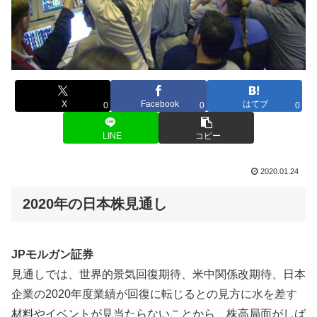
X
Facebook
はてブ
0
0
0
LINE
コピー
2020.01.24
2020年の日本株見通し
JPモルガン証券
見通しでは、世界的景気回復期待、米中関係改期待、日本
企業の2020年度業績が回復に転じるとの見方に水を差す
材料やイベントが見当たらないことから、株高局面がしば