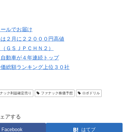
メールでお届け
券は２月に２２０００円高値
ス（ＧＳＪＰＣＨＮ２）
タ自動車が４年連続トップ
時価総額ランキング上位３０社
ナック利益確定売り
ファナック株価予想
ロボドリル
ェアする
Facebook
はてブ