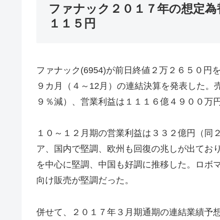
ファナック２０１７年の想定為
１１５円
ファナック(6954)が前日終値２万２６５０
９カ月（４～12月）の連結決算を発表した。
９％減）、営業利益は１１１６億４９００万
１０～１２月期の営業利益は３３２億円（同
ア、国内で堅調、欧州も回復の兆しが出てお
を中心に堅調、中国も好調に推移した。ロボ
向け販売が堅調だった。
併せて、２０１７年３月期通期の連結業績予