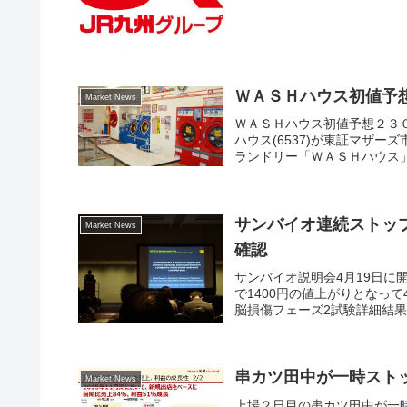
ＷＡＳＨハウス初値予
Market News
ＷＡＳＨハウス初値予想２３
ハウス(6537)が東証マザ
ランドリー「ＷＡＳＨハウス」
サンバイオ連続ストップ
Market News
確認
サンバイオ説明会4月19日に開
で1400円の値上がりとなって
脳損傷フェーズ2試験詳細結果は良
串カツ田中が一時スト
Market News
上場２日目の串カツ田中が一時