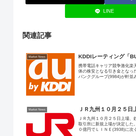
LINE
関連記事
KDDIレーティング「B
Market News
携帯電話キャリア競争激化楽天
体の株安となる引き金となった。Ｎ
バンクグループ(9984)が軒並み
ＪＲ九州１０月２５日
Market News
ＪＲ九州１０月２５日上場、
取引所に新規上場が決定した
０億円でＬＩＮＥ(3938)に