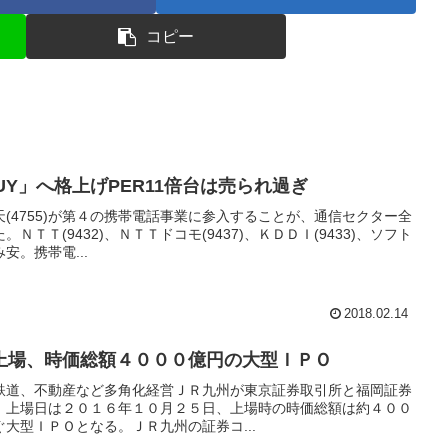
コピー
UY」へ格上げPER11倍台は売られ過ぎ
(4755)が第４の携帯電話事業に参入することが、通信セクター全
ＴＴ(9432)、ＮＴＴドコモ(9437)、ＫＤＤＩ(9433)、ソフト
安。携帯電...
2018.02.14
上場、時価総額４０００億円の大型ＩＰＯ
鉄道、不動産など多角化経営ＪＲ九州が東京証券取引所と福岡証券
。上場日は２０１６年１０月２５日、上場時の時価総額は約４００
次ぐ大型ＩＰＯとなる。ＪＲ九州の証券コ...