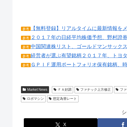
【無料登録】リアルタイムに最新情報を
参考
２０１７年の日経平均株価予想、野村證
参考
中国関連株リスト、ゴールドマンサック
参考
経営者が選ぶ有望銘柄２０１７年、トヨ
参考
ＧＰＩＦ運用ポートフォリオ保有銘柄、
参考
Market News
ＦＡ好調
ファナック上方修正
ファ
ロボマシン
想定為替レート
シ
X