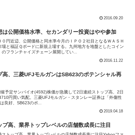
2016.09.20
想は公開価格水準、セカンダリー投資はやや参加
００円近辺、公開価格と同水準今月のＩＰＯ２社目となるＷＡＳＨ
ーズ市場と福証Ｑボードに新規上場する。九州地方を地盤としたコイン
のフランチャイズチェーン展開してい...
2016.11.22
高、三菱UFJモルガンはSB623のポテンシャル再
催予定サンバイオ(4592)株価が急騰して2日連続ストップ高、2日
4710円買い気配。三菱UFJモルガン・スタンレー証券は「外傷性
好、SB623のポ...
2019.04.18
ップ高、業界トップレベルの店舗数成長に注目
ストップ高、業界トップレベルの店舗数成長率に注目Yahooファ