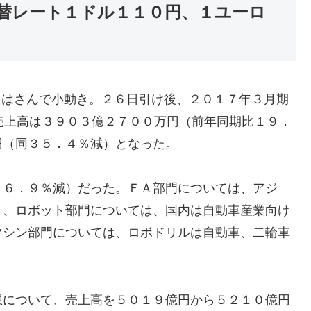
替レート１ドル１１０円、１ユーロ
円をはさんで小動き。２６日引け後、２０１７年３月期
売上高は３９０３億２７００万円（前年同期比１９．
円（同３５．４％減）となった。
２６．９％減）だった。ＦＡ部門については、アジ
り、ロボット部門については、国内は自動車産業向け
マシン部門については、ロボドリルは自動車、二輪車
想について、売上高を５０１９億円から５２１０億円