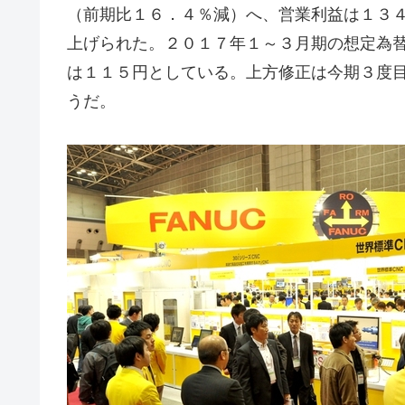
（前期比１６．４％減）へ、営業利益は１３
上げられた。２０１７年１～３月期の想定為
は１１５円としている。上方修正は今期３度
うだ。