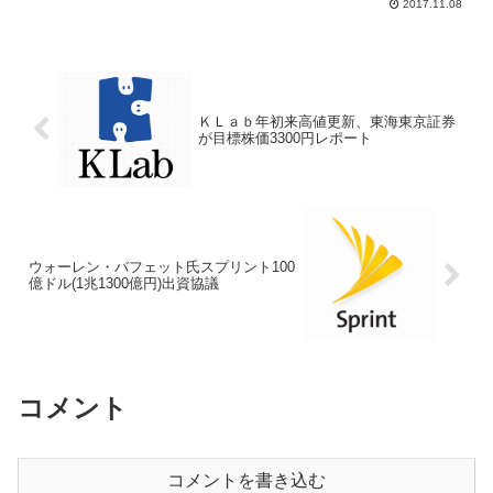
2017.11.08
で取得してＭ＆Ａ戦略から、連結対象に
なるために売上高３００億円上乗せに。
ひふみ投信を運用す...
ＫＬａｂ年初来高値更新、東海東京証券
が目標株価3300円レポート
ウォーレン・バフェット氏スプリント100
億ドル(1兆1300億円)出資協議
コメント
コメントを書き込む