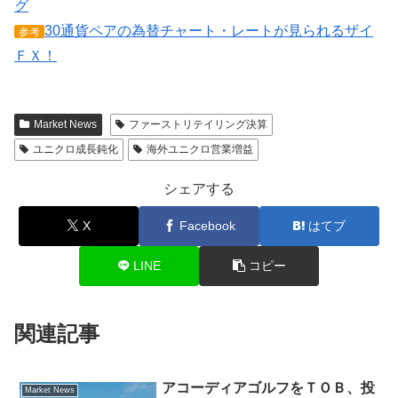
グ
30通貨ペアの為替チャート・レートが見られるザイ
参考
ＦＸ！
Market News
ファーストリテイリング決算
ユニクロ成長鈍化
海外ユニクロ営業増益
シェアする
X
Facebook
はてブ
LINE
コピー
関連記事
アコーディアゴルフをＴＯＢ、投
Market News