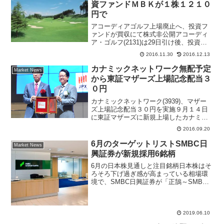
資ファンドＭＢＫが１株１２１０
円で
アコーディアゴルフ上場廃止へ、投資フ
ァンドが買収にて株式非公開アコーディ
ア・ゴルフ(2131)は29日引け後、投資フ
ァンドのＭＢＫパートナーズが１株あた
2016.11.30
2016.12.13
り1210円で買収する発表した。ＴＯＢ
（株式公開買い付け）により完全子会社
カナミックネットワーク無配予定
Market News
する。買付期間...
から東証マザーズ上場記念配当３
０円
カナミックネットワーク(3939)、マザー
ズ上場記念配当３０円を実施９月１４日
に東証マザーズに新規上場したカナミッ
クネットワーク(3939)は２０日引け後、
2016.09.20
平成２８年９月期の配当予想（期末一
括）について、東証マザーズへの上場を
6月のターゲットリストSMBC日
Market News
記念して、１株...
興証券が新規採用6銘柄
6月の日本株見通しと注目銘柄日本株はそ
ろそろ下げ過ぎ感が高まっている相場環
境で、SMBC日興証券が「正鵠～SMBC
日興ストラテジー・マンスリー2019年6月
号」で、安定成長の銘柄、株主還元に変
化があった銘柄、業績の割に株価の下振
れが大きい銘...
2019.06.10