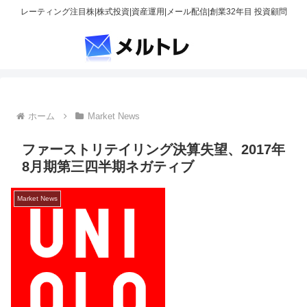
レーティング注目株|株式投資|資産運用|メール配信|創業32年目 投資顧問
ホーム
Market News
ファーストリテイリング決算失望、2017年
8月期第三四半期ネガティブ
Market News