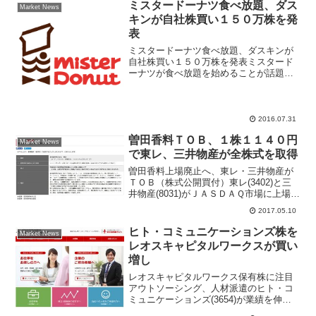
ミスタードーナツ食べ放題、ダス
Market News
キンが自社株買い１５０万株を発
表
ミスタードーナツ食べ放題、ダスキンが
自社株買い１５０万株を発表ミスタード
ーナツが食べ放題を始めることが話題に
なっている、８月１日から１時間１２０
０円でドーナツ、コーヒーも楽しめると
いう、「ドーナツビュッフェ」は夏休み
シーズンということもあり...
2016.07.31
曽田香料ＴＯＢ、１株１１４０円
Market News
で東レ、三井物産が全株式を取得
曽田香料上場廃止へ、東レ・三井物産が
ＴＯＢ（株式公開買付）東レ(3402)と三
井物産(8031)がＪＡＳＤＡＱ市場に上場す
る曽田香料(4965)をＴＯＢ（株式公開買
2017.05.10
付）すると発表。ＴＯＢ価格は１株１１
４０円で、５月１０日の終値７５１円に
ヒト・コミュニケーションズ株を
Market News
５２...
レオスキャピタルワークスが買い
増し
レオスキャピタルワークス保有株に注目
アウトソーシング、人材派遣のヒト・コ
ミュニケーションズ(3654)が業績を伸ば
している、ビービーエフ株式を４３億円