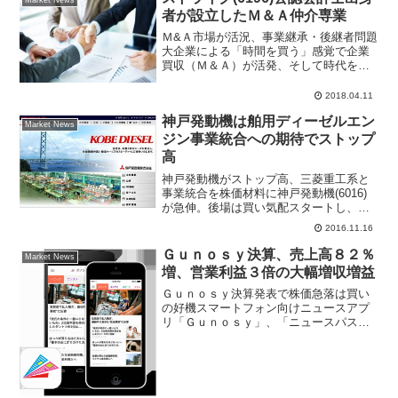
者が設立したＭ＆Ａ仲介専業
Ｍ&Ａ市場が活況、事業継承・後継者問題
大企業による「時間を買う」感覚で企業
買収（Ｍ＆Ａ）が活発、そして時代を反
映してか、後継者問題、事業継承の為の
Ｍ＆Ａ仲介が増加傾向にある。東証一部
2018.04.11
上場ストライク(6196)は公認会計士出身
神戸発動機は舶用ディーゼルエン
者が設立したＭ＆...
Market News
ジン事業統合への期待でストップ
高
神戸発動機がストップ高、三菱重工系と
事業統合を株価材料に神戸発動機(6016)
が急伸。後場は買い気配スタートし、前
日比30円（33.7％）ストップ高水準の119
2016.11.16
円まで買われている。同社は前週10日引
け後に、三菱重工業(7011)、三菱重工の...
Ｇｕｎｏｓｙ決算、売上高８２％
Market News
増、営業利益３倍の大幅増収増益
Ｇｕｎｏｓｙ決算発表で株価急落は買い
の好機スマートフォン向けニュースアプ
リ「Ｇｕｎｏｓｙ」、「ニュースパス」
を運営、情報キュレーションサービスの
リーディングカンパニーとして急成長企
業。アプリ利用者数の増加で広告収入が
拡大。2017年4月14...