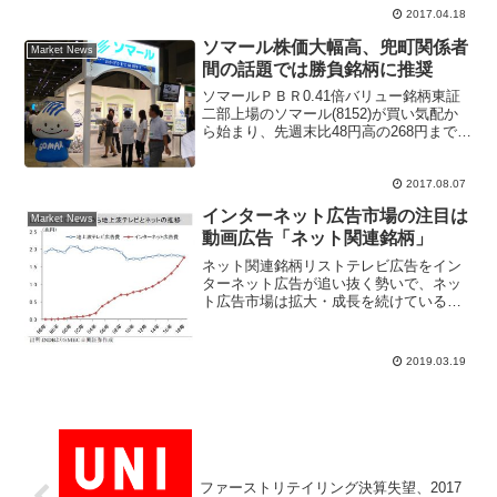
2017.04.18
ソマール株価大幅高、兜町関係者
Market News
間の話題では勝負銘柄に推奨
ソマールＰＢＲ0.41倍バリュー銘柄東証
二部上場のソマール(8152)が買い気配か
ら始まり、先週末比48円高の268円まで株
価急上昇する場面があった。7月31日につ
けた年初来高値245円を上回り注目を浴び
ている。兜町関係者の間では、先週か
2017.08.07
ら...
インターネット広告市場の注目は
Market News
動画広告「ネット関連銘柄」
ネット関連銘柄リストテレビ広告をイン
ターネット広告が追い抜く勢いで、ネッ
ト広告市場は拡大・成長を続けている。
多くの予想が、近いうちにテレビ広告費
をインターネット広告費が上回る市場と
考えられている。国内大手証券SMBC日
2019.03.19
興証券は「週間株式アウ...
ファーストリテイリング決算失望、2017