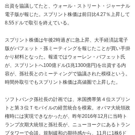
出資を協議してたと、ウォール・ストリート・ジャーナル
電子版が報じた。スプリント株価は前日比4.27％上昇して
8.55ドルで取引を終えている。
スプリント株価は午後2時過ぎに急上昇、大手経済誌電子
版がバフェット・孫ミーティングを報じたことが買い手掛
かり材料となった。報道ではウォーレン・バフェット氏
が、スプリントへ100億ドル(1兆1300億円)を出資する内
容が、孫社長とのミーティングで協議された模様という。
時間外取引でもスプリント株価は高値圏で上昇した。
ソフトバンク孫社長の計画では、米国携帯第４位スプリン
トと第３位Ｔモバイルの経営統合を模索。オバマ大統領政
権時には実現できなかったが、昨年2016年12月に当時ト
ランプ次期大統領と孫社長が、ニューヨークにあるトラン
プタワーで会談。規制緩和の期待感から、11月に1株6ド