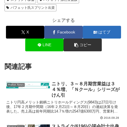
バフェット氏スプリント出資
シェアする
X
Facebook
はてブ
LINE
コピー
関連記事
ニトリ、３～８月期営業益は３
Market News
４％増、「Ｎクール」シリーズが
けん引
ニトリ円高メリット銘柄ニトリホールディングス(9843)は27日引け
後、17年２月期中間期（16年２月21日～８月20日）の連結決算を発
表した。売上高は前年同期比14.7％増の2547億6300万円、営業利益
は同34.0％増の491億700...
2016.09.28
ストライク(6196)公認会計士出身
Market News