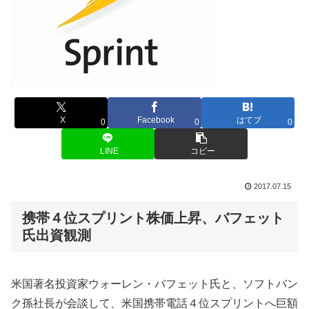
X
Facebook
はてブ
0
0
0
LINE
コピー
2017.07.15
携帯４位スプリント株価上昇、バフェット
氏出資観測
米国著名投資家ウォーレン・バフェット氏と、ソフトバン
ク孫社長が会談して、米国携帯電話４位スプリントへ巨額