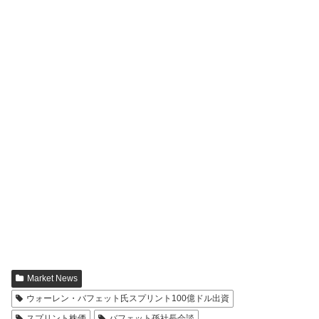
Market News
ウォーレン・バフェット氏スプリント100億ドル出資
スプリント株価
バフェット孫社長会談