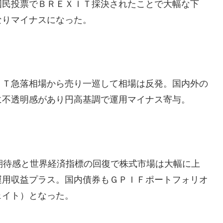
国民投票でＢＲＥＸＩＴ採決されたことで大幅な下
なりマイナスになった。
ＸＴ急落相場から売り一巡して相場は反発。国内外の
に不透明感があり円高基調で運用マイナス寄与。
期待感と世界経済指標の回復で株式市場は大幅に上
運用収益プラス。国内債券もＧＰＩＦポートフォリオ
ェイト）となった。