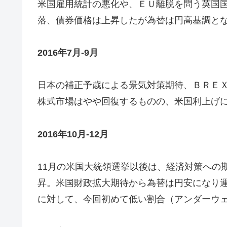
米国雇用統計の悪化や、ＥＵ離脱を問う英国
落、債券価格は上昇したが為替は円高基調と
2016年7月-9月
日本の補正予歳による景気対策期待、ＢＲＥ
株式市場はやや回復するものの、米国利上げ
2016年10月-12月
11月の米国大統領選挙以後は、経済対策への
昇。米国財政拡大期待から為替は円安になり
に対して、今回初めて低い割合（アンダーウ