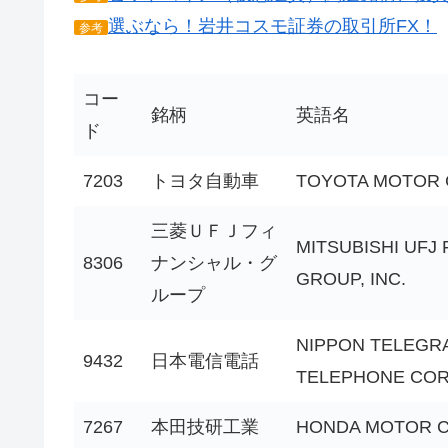
選ぶなら！岩井コスモ証券の取引所FX！
参考
コー
銘柄
英語名
ド
7203
トヨタ自動車
TOYOTA MOTOR 
三菱ＵＦＪフィ
MITSUBISHI UFJ 
8306
ナンシャル・グ
GROUP, INC.
ループ
NIPPON TELEGR
9432
日本電信電話
TELEPHONE COR
7267
本田技研工業
HONDA MOTOR CO