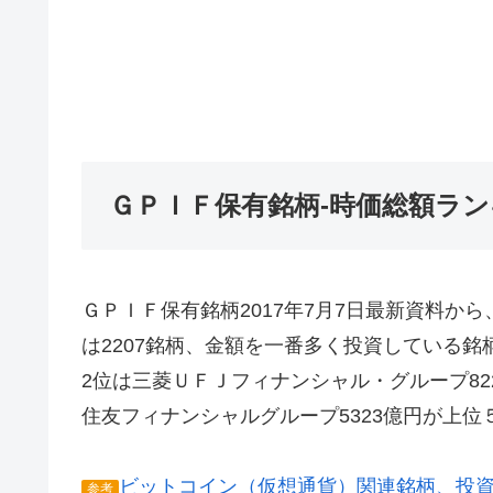
ＧＰＩＦ保有銘柄-時価総額ラ
ＧＰＩＦ保有銘柄2017年7月7日最新資料か
は2207銘柄、金額を一番多く投資している銘
2位は三菱ＵＦＪフィナンシャル・グループ822
住友フィナンシャルグループ5323億円が上位
ビットコイン（仮想通貨）関連銘柄、投
参考