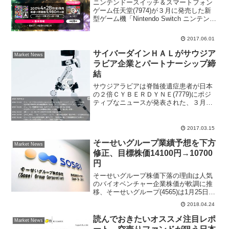
ニンテンドースイッチ＆スマートフォン
ゲーム任天堂(7974)が３月に発売した新
型ゲーム機「Nintendo Switch ニンテンド
ースイッチ」の販売台数が想定以上とい
うことがわかり、任天堂も増産すること
2017.06.01
を決定している。２０１６年のポケモ
ン...
サイバーダインＨＡＬがサウジア
Market News
ラビア企業とパートナーシップ締
結
サウジアラビアは脊髄後遺症患者が日本
の２倍ＣＹＢＥＲＤＹＮＥ(7779)にポジ
ティブなニュースが発表された、３月１
４日にサウジアラビアの Abdul Latif
Jameel 社とビジネスパートナーシップを
締結したと発表。ＨＡＬをサウジアラ...
2017.03.15
そーせいグループ業績予想を下方
Market News
修正、目標株価14100円→10700
円
そーせいグループ株価下落の理由は人気
のバイオベンチャー企業株価が軟調に推
移、そーせいグループ(4565)は1月25日高
値12780円から4月23日安値7210円まで大
2018.04.24
幅に値下がりした。現在も年初来安値を
更新したばかりの安値圏で推移してい
読んでおきたいオススメ注目レポ
Market News
る。...