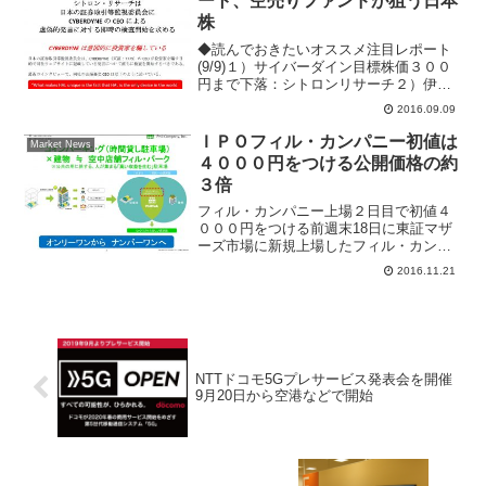
ート、空売りファンドが狙う日本
株
◆読んでおきたいオススメ注目レポート
(9/9)１）サイバーダイン目標株価３００
円まで下落：シトロンリサーチ２）伊藤
忠を空売り推奨：グラウカスリサーチグ
2016.09.09
ループ３）２０１６～２０１７年度の企
業業績見通し４）政府肝入りのインバウ
ＩＰＯフィル・カンパニー初値は
Market News
ンド政策メールマガ...
４０００円をつける公開価格の約
３倍
フィル・カンパニー上場２日目で初値４
０００円をつける前週末18日に東証マザ
ーズ市場に新規上場したフィル・カンパ
ニー(3267)がきょう午前９時59分に、公
2016.11.21
開価格1310円の3.05倍となる4000円で初
値をつけた。その後は4470円まで買わ...
NTTドコモ5Gプレサービス発表会を開催
9月20日から空港などで開始