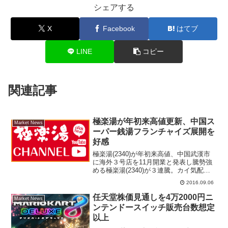
シェアする
X
Facebook
はてブ
LINE
コピー
関連記事
極楽湯が年初来高値更新、中国ス
Market News
ーパー銭湯フランチャイズ展開を
好感
極楽湯(2340)が年初来高値、中国武漢市
に海外３号店を11月開業と発表し騰勢強
める極楽湯(2340)が３連騰。カイ気配ス
タートし、前日比２９３円高の１３７８
2016.09.06
円を付け、８月３０日につけた年初来高
値１２５７円を更新した。５日引け後
任天堂株価見通しを4万2000円ニ
Market News
に、海外３号...
ンテンドースイッチ販売台数想定
以上