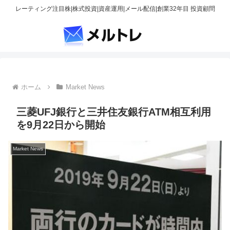
レーティング注目株|株式投資|資産運用|メール配信|創業32年目 投資顧問
ホーム
Market News
三菱UFJ銀行と三井住友銀行ATM相互利用
を9月22日から開始
Market News