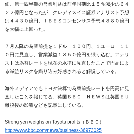
価、第一四半期の営業利益は前年同期比１５％減少の６４
２２億円となったが、クレディスイス証券アナリスト予想
は４４３０億円、ＩＢＥＳコンセンサス予想４８８０億円
を大幅に上回った。
７月以降の為替前提を１ドル＝１００円、１ユーロ＝１１
０円に見直し、営業減益１８５０億円を織り込む。アナリ
ストは為替レートを現在の水準に見直したことで円高によ
る減益リスクを織り込み好感されると解説している。
海外メディアでもトヨタ決算で為替前提レートを円高に見
直したことを報じてる。英国ＢＢＣ ＮＥＷＳは英国ＥＵ
離脱後の影響なども記事にしている。
Strong yen weighs on Toyota profits（ＢＢＣ）
http://www.bbc.com/news/business-36973025