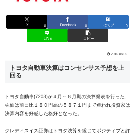
X
Facebook
はてブ
0
0
0
LINE
コピー
2016.08.05
トヨタ自動車決算はコンセンサス予想を上
回る
トヨタ自動車(7203)が４月～６月期の決算発表を行った、
株価は前日比１８０円高の５８７１円まで買われ投資家は
決算内容を好感した格好となった。
クレディスイス証券はトヨタ決算を総じてポジティブと評