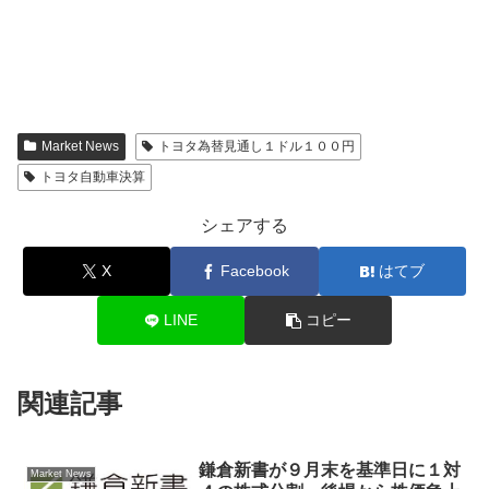
Market News
トヨタ為替見通し１ドル１００円
トヨタ自動車決算
シェアする
X
Facebook
はてブ
LINE
コピー
関連記事
鎌倉新書が９月末を基準日に１対
Market News