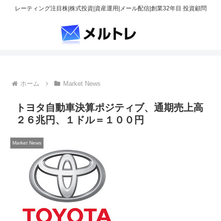
レーティング注目株|株式投資|資産運用|メール配信|創業32年目 投資顧問
ホーム
Market News
トヨタ自動車決算ポジティブ、通期売上高
２６兆円、１ドル＝１００円
Market News