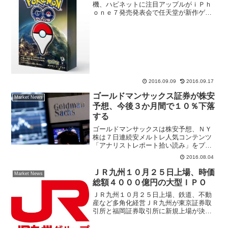
機、ハピネットに注目アップルがｉＰｈ
ｏｎｅ７発売発表会で任天堂が新作ゲー
ム「スーパマリオラン」をｉＰｈｏｎｅ
向けに配信すると発表。９月８日の東京
株式市場は任天堂(7974)が大幅高となっ
た。７月～８月には...
2016.09.09
2016.09.17
ゴールドマンサックス証券が株安
Market News
予想、今後３か月間で１０％下落
する
ゴールドマンサックスは株安予想、ＮＹ
株は７日連続安メルトレ人気コンテンツ
「アナリストレポート拾い読み」をプレ
ゼント配信米国株が７日連続安となり、
2016.08.04
最高値圏にあったダウ工業株３０種平均
は欧州株安、原油先物安で利益確定が出
ＪＲ九州１０月２５日上場、時価
Market News
やすい位置にあった。今週...
総額４０００億円の大型ＩＰＯ
ＪＲ九州１０月２５日上場、鉄道、不動
産など多角化経営ＪＲ九州が東京証券取
引所と福岡証券取引所に新規上場が決定
した。上場日は２０１６年１０月２５
日、上場時の時価総額は約４０００億円