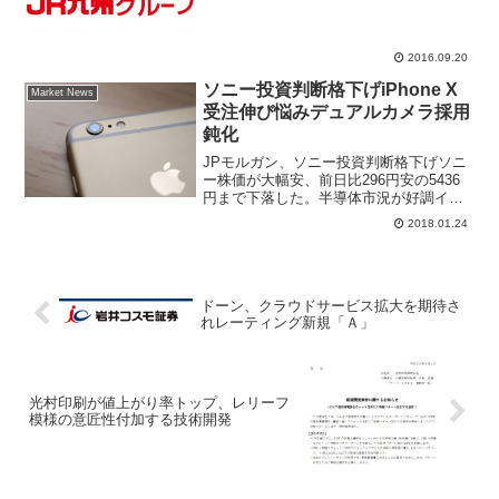
でＬＩＮＥ(3938)に次ぐ大型ＩＰＯとな
る。ＪＲ九州の証券コ...
2016.09.20
ソニー投資判断格下げiPhone X
Market News
受注伸び悩みデュアルカメラ採用
鈍化
JPモルガン、ソニー投資判断格下げソニ
ー株価が大幅安、前日比296円安の5436
円まで下落した。半導体市況が好調イメ
ージセンサが業績牽引役、映画「ジュマ
2018.01.24
ンジ」大ヒット、スマートフォン搭載デ
ュアルカメラなど材料豊富で株価は前日
に昨年来高値を更...
ドーン、クラウドサービス拡大を期待さ
れレーティング新規「Ａ」
光村印刷が値上がり率トップ、レリーフ
模様の意匠性付加する技術開発