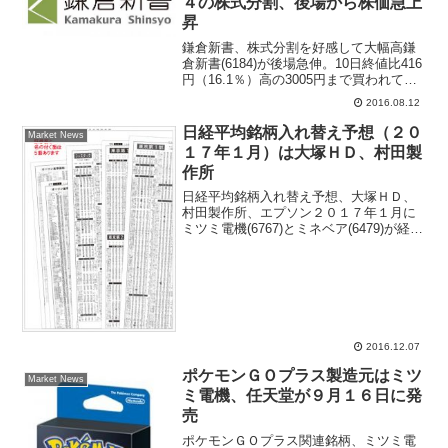
４の株式分割、後場から株価急上
昇
鎌倉新書、株式分割を好感して大幅高鎌
倉新書(6184)が後場急伸。10日終値比416
円（16.1％）高の3005円まで買われてい
る。きょうの正午に、９月30日を基準
2016.08.12
日、10月１日を効力発生日として、現在
の１株を４株に分割すると発表した。投
日経平均銘柄入れ替え予想（２０
Market News
資...
１７年１月）は大塚ＨＤ、村田製
作所
日経平均銘柄入れ替え予想、大塚ＨＤ、
村田製作所、エプソン２０１７年１月に
ミツミ電機(6767)とミネベア(6479)が経営
統合する為に、日経平均採用銘柄の１銘
柄が空白となる、大和証券では臨時に行
われる日経平均採用銘柄の入れ替え予想
をするレポ...
2016.12.07
ポケモンＧＯプラス製造元はミツ
Market News
ミ電機、任天堂が９月１６日に発
売
ポケモンＧＯプラス関連銘柄、ミツミ電