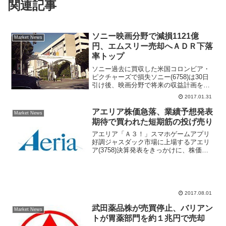
関連記事
ソニー映画分野で減損1121億
Market News
円、エムスリー売却へＡＤＲ下落
率トップ
ソニー過去に買収した米国コロンビア・
ピクチャーズで損失ソニー(6758)は30日
引け後、映画分野で将来の収益計画を見
直した結果、2017年３月期第３四半期に
2017.01.31
映画分野の営業権につき、減損1121億円
を営業損失として計上したと発表した。
アエリア株価急落、業績予想発表
Market News
減損の対...
期待で買われた短期筋の投げ売り
アエリア「Ａ３！」スマホゲームアプリ
好調ジャスダック市場に上場するアエリ
ア(3758)決算発表をきっかけに、株価急
落となっている。8月1日は値下がり率
18％超となり、一時は647円安の2593円
まで下落する場面があった。アエリア業
績予想の開...
2017.08.01
武田薬品株が売買停止、バリアン
Market News
トが胃薬部門を約１兆円で売却