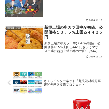
18日に発売となるシリーズ最新作『ポケ
ット...
2016.11.18
新規上場の串カツ田中が初値、公
Market News
開価格１３．５％上回る４４２５
円
新規上場の串カツ田中(3547)が初値、公
開価格13.5％上回る4425円きょうマザー
ズ市場に新規上場の串カツ田中(3547)が
午前９時26分に、公開価格3900円を
2016.09.14
13.5％上回る4425円で初値を付けた。そ
の後は4535円まで買われる場...
さくらインターネット「超先端材料超高
速開発基盤技術プロジェクト」