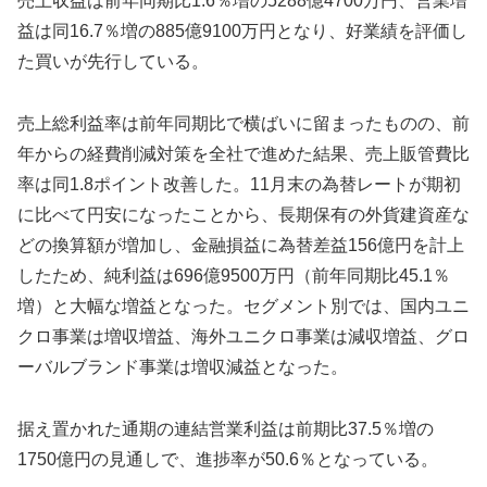
売上収益は前年同期比1.6％増の5288億4700万円、営業増
益は同16.7％増の885億9100万円となり、好業績を評価し
た買いが先行している。
売上総利益率は前年同期比で横ばいに留まったものの、前
年からの経費削減対策を全社で進めた結果、売上販管費比
率は同1.8ポイント改善した。11月末の為替レートが期初
に比べて円安になったことから、長期保有の外貨建資産な
どの換算額が増加し、金融損益に為替差益156億円を計上
したため、純利益は696億9500万円（前年同期比45.1％
増）と大幅な増益となった。セグメント別では、国内ユニ
クロ事業は増収増益、海外ユニクロ事業は減収増益、グロ
ーバルブランド事業は増収減益となった。
据え置かれた通期の連結営業利益は前期比37.5％増の
1750億円の見通しで、進捗率が50.6％となっている。