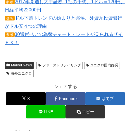
2017年見通し大手証券11社の予想、1ドル＝120円、
参考
日経平均22000円
ドル下落トレンドの始まりと兆候、外資系投資銀行
参考
がドル安４つの理由
30通貨ペアの為替チャート・レートが見られるザイ
参考
ＦＸ！
Market News
ファーストリテイリング
ユニクロ国内好調
海外ユニクロ
シェアする
X
Facebook
はてブ
LINE
コピー