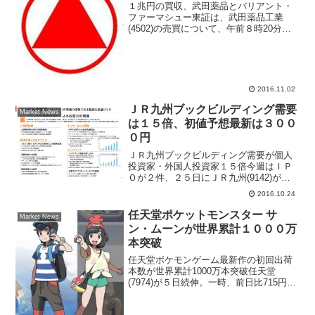
１兆円の買収、武田薬品とバリアント・
ファーマシュー東証は、武田薬品工業
(4502)の売買について、午前８時20分か
ら停止すると発表した。「事業買収に関
する報道の真偽等の確認のため」として
いる。米ウォール・ストリート・ジャー
ナル（電子版）が１...
2016.11.02
ＪＲ九州ブックビルディング需要
Market News
は１５倍、初値予想最新は３００
０円
ＪＲ九州ブックビルディング需要が個人
投資家・外国人投資家１５倍今週はＩＰ
Ｏが２件、２５日にＪＲ九州(9142)が東
宝一部市場へ新規株式公開、２７日にア
2016.10.24
イモバイル(6535)が東証マザーズ市場に
新規株式公開する。特にＪＲ九州は売り
任天堂ポケットモンスター サ
Market News
出し額４１６...
ン・ムーンが世界累計１０００万
本突破
任天堂ポケモンゲーム最新作の初回出荷
本数が世界累計1000万本突破任天堂
(7974)が５日続伸。一時、前日比715円
（2.7％）高の２万6765円まで買われてい
る。関連会社のポケモンが17日、きょう