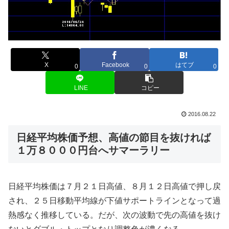
X
Facebook
はてブ
0
0
0
LINE
コピー
2016.08.22
日経平均株価予想、高値の節目を抜ければ
１万８０００円台へサマーラリー
日経平均株価は７月２１日高値、８月１２日高値で押し戻
され、２５日移動平均線が下値サポートラインとなって過
熱感なく推移している。だが、次の波動で先の高値を抜け