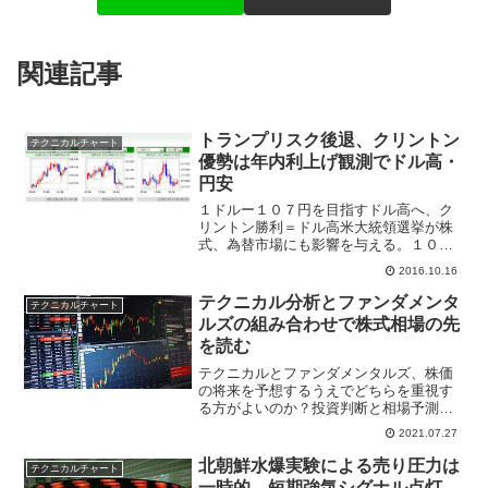
関連記事
トランプリスク後退、クリントン
テクニカルチャート
優勢は年内利上げ観測でドル高・
円安
１ドルー１０７円を目指すドル高へ、ク
リントン勝利＝ドル高米大統領選挙が株
式、為替市場にも影響を与える。１０月
１３日には一時、１ドル＝１０４円６２
2016.10.16
銭までドル高となり、９月５日ザラバ高
値１０４円１４銭を上回った。テクニカ
テクニカル分析とファンダメンタ
テクニカルチャート
ルチャートでは２５日移動...
ルズの組み合わせで株式相場の先
を読む
テクニカルとファンダメンタルズ、株価
の将来を予想するうえでどちらを重視す
る方がよいのか？投資判断と相場予測、
チャートの読み方がわからない株式投資
2021.07.27
初心者によくある話だがテクニカル分析
専門の証券会社レポートから日経平均株
北朝鮮水爆実験による売り圧力は
テクニカルチャート
価下値目処を予想する。
一時的、短期強気シグナル点灯