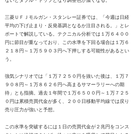
ないとダブル・トップとなり調整色が濃くなる。
三菱ＵＦＪモルガン・スタンレー証券では、「今週は日経
平均の下げ止まり・反発基調となるか注目される。」とレ
ポートで解説している。テクニカル分析では１万６４００
円に節目が重なっており、この水準を下回る場合は１万６
２１８円～１万５９０３円へ下押しする可能性があるとい
う。
強気シナリオでは「１万７２５０円を抜いた後は、１万７
９０８円～１万８６２６円へ高まるサマーラリーへの期
待」とも指摘。過去１年間で１万６５００円～１万７２５
０円は累積売買代金が多く、２００日移動平均線では戻り
売り圧力が強いと予想。
この水準を突破するには１日の売買代金が２兆円をコンス