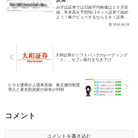
みずほ証券では日経平均株価は１０月安
値、年末高を予想No.1ネット証券で始め
よう！株デビューするならＳＢＩ証券み
ずほ証券によるチャートテクニカル分析
2016.08.28
では、日経平均株価は８月ＳＱ値を下回
っていると下落しやすいと指摘。その場
合、２５日移動平均線...
大和証券がソフトバンクのレーティング
「２」、セブン銀行を引き下げ
ヒロセ通商が上場来高値、株主優待制度
導入と著名投資家の保有が判明
コメント
コメントを書き込む