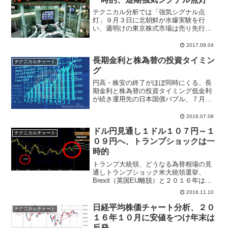
テクニカル分析では「強気シグナル点
灯」９月３日に北朝鮮が水爆実験を行
い、週明けの東京株式市場は売り先行ス
タート。日経平均株価は２００円超の下
落となり、心理的節目となる１９５００
2017.09.04
円を割り込む場面があったが、外国為替
長期金利と株為替の投資タイミン
市場では１ドル＝１０９円台を...
テクニカルチャート
グ
円高・株安の終了がほぼ同時にくる、長
期金利と株為替の投資タイミング低金利
が続き運用先の日本国債バブル、７月６
日の債券市場では新発２０年物国債の利
回りが初のマイナスとなり、0.005％とな
2016.07.08
った。これは異常なことで銀行、生保な
ドル円見通し１ドル１０７円～１
ど預かり資産を運用...
テクニカルチャート
０９円へ、トランプショックは一
時的
トランプ大統領、どうなる為替相場の見
通しトランプショック米大統領選挙、
Brexit（英国EU離脱）と２０１６年は大
きな波乱が２度もあった。さすがに６月
2016.11.10
に経験した投資家は学習能力から１１月
９日（日本時間）、米国大統領選挙の開
日経平均株価チャート分析、２０
テクニカルチャート
票結果を受けトラン...
１６年１０月に安値をつけ年末は
反発