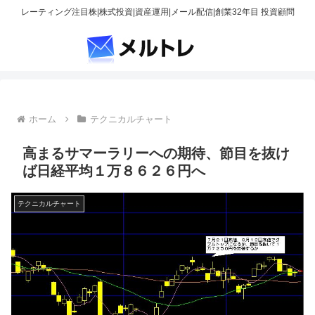
レーティング注目株|株式投資|資産運用|メール配信|創業32年目 投資顧問
ホーム
テクニカルチャート
高まるサマーラリーへの期待、節目を抜け
ば日経平均１万８６２６円へ
テクニカルチャート