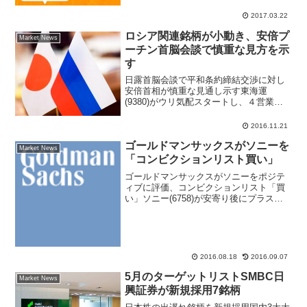
対してマクロミル初値は1867円で、初値
は公開価格を4.3％下回る形でスタートと
2017.03.22
なった。2017年ＩＰＯ銘柄で公開価格
ロシア関連銘柄が小動き、安倍プ
を...
Market News
ーチン首脳会談で慎重な見方を示
す
日露首脳会談で平和条約締結交渉に対し
安倍首相が慎重な見通し示す東海運
(9380)がウリ気配スタートし、４営業日
ぶりに反落スタートした。ただ、売り一
巡後は前週末終値556円近辺で小動き。前
2016.11.21
週末に開催された日露首脳会談で、ベル
ゴールドマンサックスがソニーを
―を訪れている安倍...
Market News
「コンビクションリスト買い」
ゴールドマンサックスがソニーをポジテ
ィブに評価、コンビクションリスト「買
い」ソニー(6758)が安寄り後にプラス転
換。前日比２１円（０．６％）高の３２
７４円まで買われいてる。ゴールドマ
ン・サックス証券がポジティブなレポー
トをリリースしており...
2016.08.18
2016.09.07
5月のターゲットリストSMBC日
Market News
興証券が新規採用7銘柄