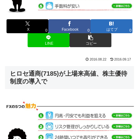
X
Facebook
はてブ
0
0
0
LINE
コピー
2016.08.22
2016.09.17
ヒロセ通商(7185)が上場来高値、株主優待
制度の導入
で