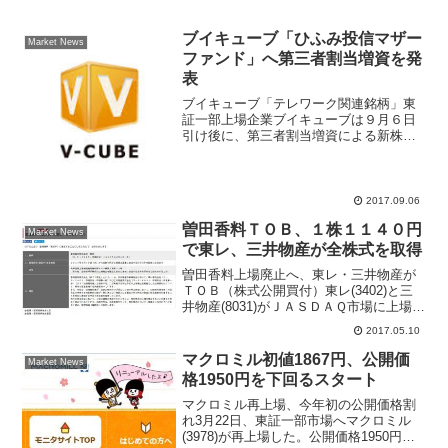
ブイキューブ「ひふみ投信マザー
Market News
ファンド」へ第三者割当増資を発
表
ブイキューブ「テレワーク関連銘柄」東
証一部上場企業ブイキューブは９月６日
引け後に、第三者割当増資による新株発
行を行うことを決定したと発表した。割
当先は独立系資産運用会社レオスキャピ
タルワークスが運営する「ひふみ投信」
で株価にポジティブに反応...
2017.09.06
曽田香料ＴＯＢ、１株１１４０円
Market News
で東レ、三井物産が全株式を取得
曽田香料上場廃止へ、東レ・三井物産が
ＴＯＢ（株式公開買付）東レ(3402)と三
井物産(8031)がＪＡＳＤＡＱ市場に上場す
る曽田香料(4965)をＴＯＢ（株式公開買
2017.05.10
付）すると発表。ＴＯＢ価格は１株１１
４０円で、５月１０日の終値７５１円に
マクロミル初値1867円、公開価
Market News
５２...
格1950円を下回るスタート
マクロミル再上場、今年初の公開価格割
れ3月22日、東証一部市場へマクロミル
(3978)が再上場した。公開価格1950円に