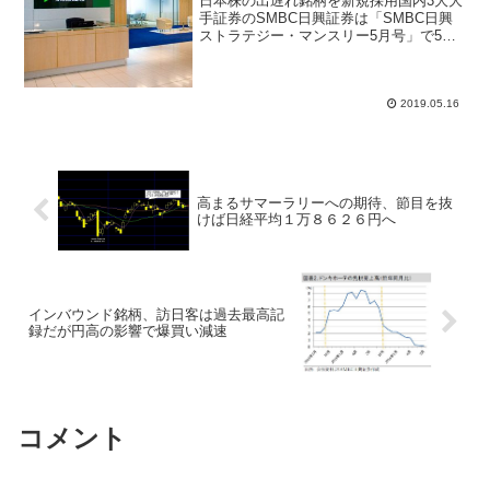
日本株の出遅れ銘柄を新規採用国内3大大
手証券のSMBC日興証券は「SMBC日興
ストラテジー・マンスリー5月号」で5月
のターゲットリストを発表した。今回は
「出遅れ銘柄」を意識して7銘柄を新規採
用、3銘柄を継続している。日本株の出遅
れ払拭の芽は...
2019.05.16
高まるサマーラリーへの期待、節目を抜
けば日経平均１万８６２６円へ
インバウンド銘柄、訪日客は過去最高記
録だが円高の影響で爆買い減速
コメント