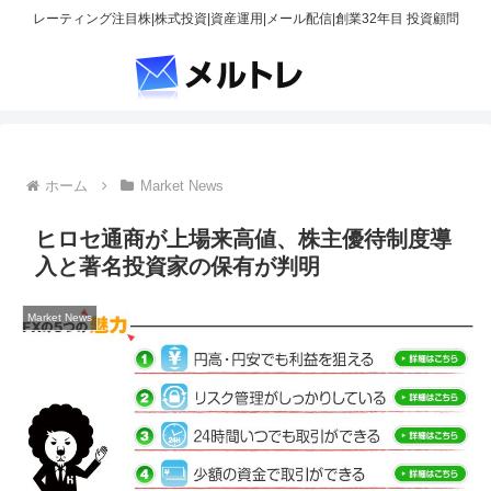
レーティング注目株|株式投資|資産運用|メール配信|創業32年目 投資顧問
ホーム
Market News
ヒロセ通商が上場来高値、株主優待制度導
入と著名投資家の保有が判明
Market News