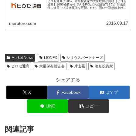
ヒロセ通商(7185)、著名投資家の大量取得が判明【ヒロセ
通商】1000通貨からできるFXヒロセ通商(7185)が３日続
伸し連日で上場来高値を更新。ただ、買い一巡後は上げ幅
を縮小しており、一時はマイナス圏に沈む場面もあった。
同社株については...
2016.09.17
merutore.com
Market News
LIONFX
シリウスパートナーズ
ヒロセ通商
大量保有報告書
片山晃
著名投資家
シェアする
X
Facebook
はてブ
LINE
コピー
関連記事