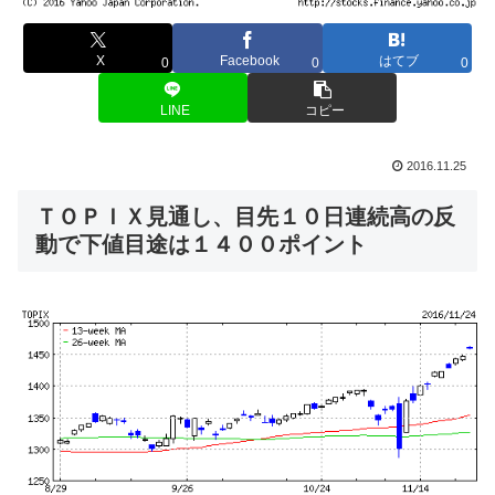
X
Facebook
はてブ
0
0
0
LINE
コピー
2016.11.25
ＴＯＰＩＸ見通し、目先１０日連続高の反
動で下値目途は１４００ポイント