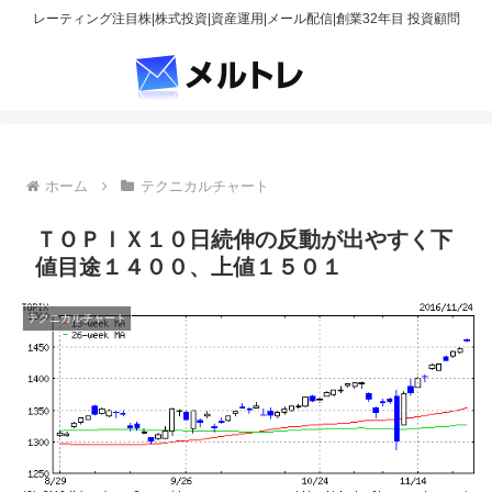
レーティング注目株|株式投資|資産運用|メール配信|創業32年目 投資顧問
ホーム
テクニカルチャート
ＴＯＰＩＸ１０日続伸の反動が出やすく下
値目途１４００、上値１５０１
テクニカルチャート