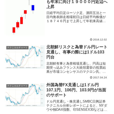
も年末に向け１９０００円近辺へ
上昇
日経平均日足ローソク足、酒田五法と一
目均衡表師走相場初日は日経平均株価が
１８７４６円まで上昇して年初来高値を
更新、１２月２日は窓を開けて下落する
パターンとなった。テクニカル分析専門
家は、ここで上昇幅の節目を達成して一
旦は株価調整に入るとみて...
2016.12.02
北朝鮮リスクと為替ドル円レート
テクニカルチャート
見通し、有事の際には1ドル103
円台
北朝鮮有事と為替相場見通し、円高は短
期突っ込みフランス大統領選挙の投票結
果が市場コンセンサスのマクロン氏、ル
ペン氏という結果から欧州リスクオフ。
2017.04.24
為替市場では1ドル/110円台までドル高に
入り、日本株が上昇した。しかし東アジ
外国為替FX見通しは1ドル円
テクニカルチャート
ア情勢が晴れず、北...
107.1円、106円、103.9円が当面
のサポート
ドル円見通し・株見通しSMBC日興証券
テクニカル分析レポートによると、NYダ
ウや独DAX指数、印SENSEX30などは最
終的な底を打ったとは考え難いものの、