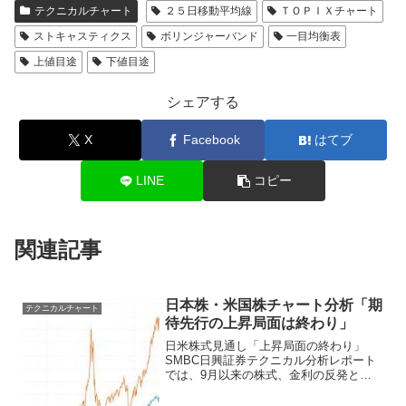
テクニカルチャート
２５日移動平均線
ＴＯＰＩＸチャート
ストキャスティクス
ボリンジャーバンド
一目均衡表
上値目途
下値目途
シェアする
X
Facebook
はてブ
LINE
コピー
関連記事
日本株・米国株チャート分析「期
テクニカルチャート
待先行の上昇局面は終わり」
日米株式見通し「上昇局面の終わり」
SMBC日興証券テクニカル分析レポート
では、9月以来の株式、金利の反発と
REITや金の反落は11月半ばで一巡したと
指摘。足元の株式の反落が軽微なもので