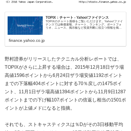
TOPIX：チャート - Yahoo!ファイナンス
TOPIXのチャート推移をご覧いただけます。Yahoo!ファイ
ナンスでは株価速報、チャート、ランキング、ポートフォ
リオ、ニュース、掲示板など投資判断に役立つ情報を掲載
しています。
finance.yahoo.co.jp
野村證券がリリースしたテクニカル分析レポートでは、
TOPIXがさらに上昇する場合は、2015年12月18日ザラ場
高値1596ポイントから6月24日ザラ場安値1192ポイント
までの下落幅404ポイントに対する70％戻しの1475ポイ
ント、11月1日ザラ場高値1394ポイントから11月9日1287
ポイントまでの下げ幅107ポイントの倍返し相当の1501ポ
イントが上値メドになると指摘。
それでも、ストキャスティクスは％Dがその3日移動平均