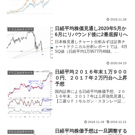
収まれば、12月に一段の反騰がるとしな
がらも、期待先行の...
2019.11.26
日経平均株価見通し2020年5月か
テクニカルチャート
6月にリバウンド後に2番底探りへ
日本株見通しチャート分析みずほ証券チ
ャートテクニカル分析レポートでは、4月
SQ値（日経平均1万9577円48銭、
TOPIX1420.11ポイント)を超えていると
年初来高値から安値の2分の1戻りに近い
2020.04.15
日経平均2万円やTOPIX1500ポイント...
日経平均２０１６年末１万９００
テクニカルチャート
０円、２０１７年２万円台へ上昇
予想
国内証券による日経平均株価予想、２０
１６年末、２０１７年は上昇強気見通し
【三菱ＵＦＪモルガン・スタンレー証
券】日経平均株価テクニカル分析レポー
トでは小勢第3波に入った可能性が高く、
18720円～20333円の計算値が意識される
展開とレポート...
2016.11.18
2016.12.21
日経平均株価予想は一旦調整する
テクニカルチャート