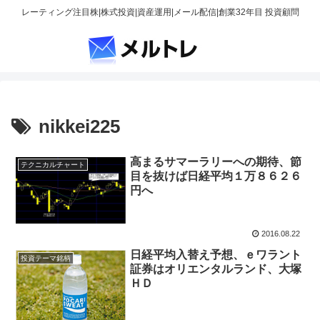
レーティング注目株|株式投資|資産運用|メール配信|創業32年目 投資顧問
nikkei225
高まるサマーラリーへの期待、節
テクニカルチャート
目を抜けば日経平均１万８６２６
円へ
2016.08.22
日経平均入替え予想、ｅワラント
投資テーマ銘柄
証券はオリエンタルランド、大塚
ＨＤ