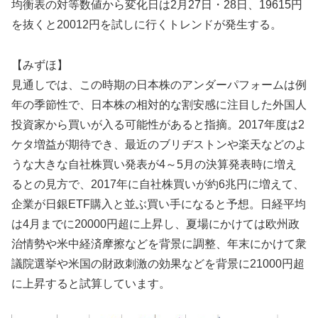
均衡表の対等数値から変化日は2月27日・28日、19615円
を抜くと20012円を試しに行くトレンドが発生する。
【みずほ】
見通しでは、この時期の日本株のアンダーパフォームは例
年の季節性で、日本株の相対的な割安感に注目した外国人
投資家から買いが入る可能性があると指摘。2017年度は2
ケタ増益が期待でき、最近のブリヂストンや楽天などのよ
うな大きな自社株買い発表が4～5月の決算発表時に増え
るとの見方で、2017年に自社株買いが約6兆円に増えて、
企業が日銀ETF購入と並ぶ買い手になると予想。日経平均
は4月までに20000円超に上昇し、夏場にかけては欧州政
治情勢や米中経済摩擦などを背景に調整、年末にかけて衆
議院選挙や米国の財政刺激の効果などを背景に21000円超
に上昇すると試算しています。