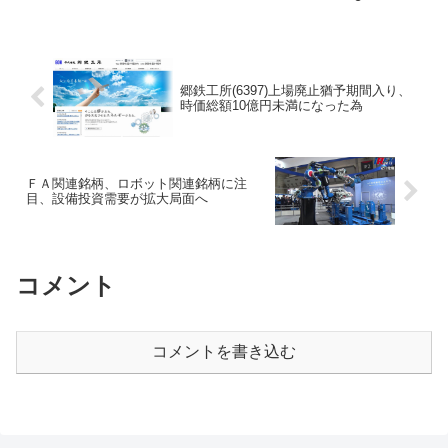
銭までドル高となり、９月５日ザラバ高
値１０４円１４銭を上回った。テクニカ
ルチャートでは２５日移動...
郷鉄工所(6397)上場廃止猶予期間入り、
時価総額10億円未満になった為
ＦＡ関連銘柄、ロボット関連銘柄に注
目、設備投資需要が拡大局面へ
コメント
コメントを書き込む