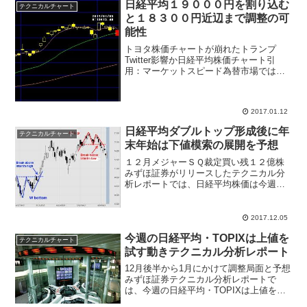
日経平均１９０００円を割り込む
テクニカルチャート
と１８３００円近辺まで調整の可
能性
トヨタ株価チャートが崩れたトランプ
Twitter影響か日経平均株価チャート引
用：マーケットスピード為替市場では１
ドル＝１１４円台までドル下落、日経平
均株価は２００円超の下落、トヨタ自動
車(7203)、富士重工(7270)など輸出関連の
2017.01.12
花形企...
日経平均ダブルトップ形成後に年
テクニカルチャート
末年始は下値模索の展開を予想
１２月メジャーＳＱ裁定買い残１２億株
みずほ証券がリリースしたテクニカル分
析レポートでは、日経平均株価は今週か
らクリスマス前に先物を中心に乱高下し
てダブルトップ形成後、年末年始は下値
模索の展開を予想、２万１０００円～２
2017.12.05
万３３００円のレンジを予...
今週の日経平均・TOPIXは上値を
テクニカルチャート
試す動きテクニカル分析レポート
12月後半から1月にかけて調整局面と予想
みずほ証券テクニカル分析レポートで
は、今週の日経平均・TOPIXは上値を試
す動きになるものの、9月以降の上昇を牽