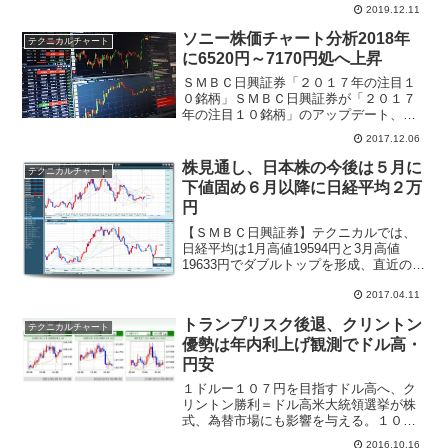
引していた海外投資家の先物買いと裁定
2019.12.11
売残の買い戻しが一巡、売買代金も2兆円
ソニー株価チャート分析2018年
割れが目立って...
テクニカルチャート
に6520円～7170円処へ上昇
ＳＭＢＣ日興証券「２０１７年の注目１
０銘柄」ＳＭＢＣ日興証券が「２０１７
年の注目１０銘柄」のアップデート、９
月以降にＴＯＰＩＸをアウトパフォーム
2017.12.06
し始めるとレポートをリリースした。採
りあげて掲載されている銘柄は、ソニー
株見通し、日本株の今後は５月に
テクニカルチャート
(6758)。三菱ＵＦＪ...
下値固め６月以降に日経平均２万
円
【ＳＭＢＣ日興証券】テクニカルでは、
日経平均は1月高値19594円と3月高値
19633円でダブルトップを形成、直近の下
げで短期底18787円を割り込んだことか
ら、調整が継続していることが確認され
2017.04.11
たと指摘。3月中旬を境に下げが拡大し始
トランプリスク後退、クリントン
めている...
テクニカルチャート
優勢は年内利上げ観測でドル高・
円安
１ドルー１０７円を目指すドル高へ、ク
リントン勝利＝ドル高米大統領選挙が株
式、為替市場にも影響を与える。１０月
１３日には一時、１ドル＝１０４円６２
2016.10.16