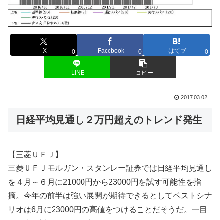
X
Facebook
はてブ
0
0
0
LINE
コピー
2017.03.02
日経平均見通し２万円超えのトレンド発生
【三菱ＵＦＪ】
三菱ＵＦＪモルガン・スタンレー証券では日経平均見通し
を４月～６月に21000円から23000円を試す可能性を指
摘。今年の前半は強い展開が期待できるとしてベストシナ
リオは6月に23000円の高値をつけることだそうだ。一目