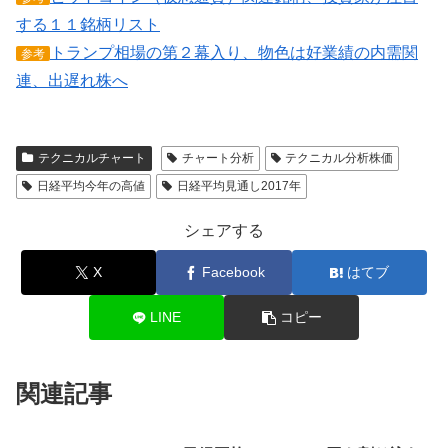
する１１銘柄リスト
トランプ相場の第２幕入り、物色は好業績の内需関
参考
連、出遅れ株へ
テクニカルチャート
チャート分析
テクニカル分析株価
日経平均今年の高値
日経平均見通し2017年
シェアする
X
Facebook
はてブ
LINE
コピー
関連記事