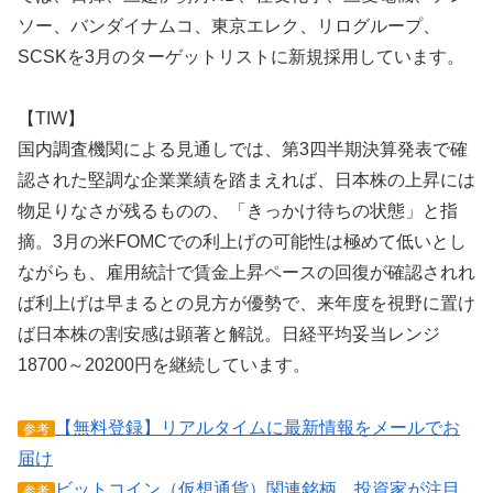
ソー、バンダイナムコ、東京エレク、リログループ、
SCSKを3月のターゲットリストに新規採用しています。
【TIW】
国内調査機関による見通しでは、第3四半期決算発表で確
認された堅調な企業業績を踏まえれば、日本株の上昇には
物足りなさが残るものの、「きっかけ待ちの状態」と指
摘。3月の米FOMCでの利上げの可能性は極めて低いとし
ながらも、雇用統計で賃金上昇ペースの回復が確認されれ
ば利上げは早まるとの見方が優勢で、来年度を視野に置け
ば日本株の割安感は顕著と解説。日経平均妥当レンジ
18700～20200円を継続しています。
【無料登録】リアルタイムに最新情報をメールでお
参考
届け
ビットコイン（仮想通貨）関連銘柄、投資家が注目
参考