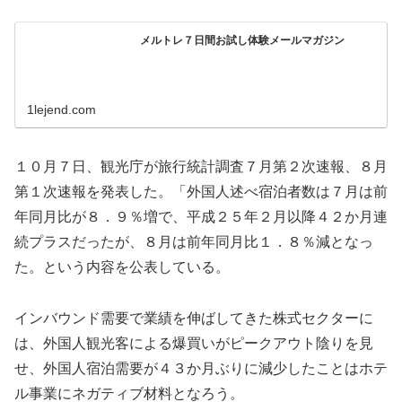
メルトレ７日間お試し体験メールマガジン
1lejend.com
１０月７日、観光庁が旅行統計調査７月第２次速報、８月
第１次速報を発表した。「外国人述べ宿泊者数は７月は前
年同月比が８．９％増で、平成２５年２月以降４２か月連
続プラスだったが、８月は前年同月比１．８％減となっ
た。という内容を公表している。
インバウンド需要で業績を伸ばしてきた株式セクターに
は、外国人観光客による爆買いがピークアウト陰りを見
せ、外国人宿泊需要が４３か月ぶりに減少したことはホテ
ル事業にネガティブ材料となろう。