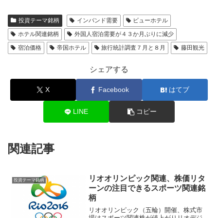
投資テーマ銘柄
インバンド需要
ビューホテル
ホテル関連銘柄
外国人宿泊需要が４３か月ぶりに減少
宿泊価格
帝国ホテル
旅行統計調査７月と８月
藤田観光
シェアする
X
Facebook
はてブ
LINE
コピー
関連記事
リオオリンピック関連、株価リタ
投資テーマ銘柄
ーンの注目できるスポーツ関連銘
柄
リオオリンピック（五輪）開催、株式市
場はスポーツ関連株が値上がりリオデジ