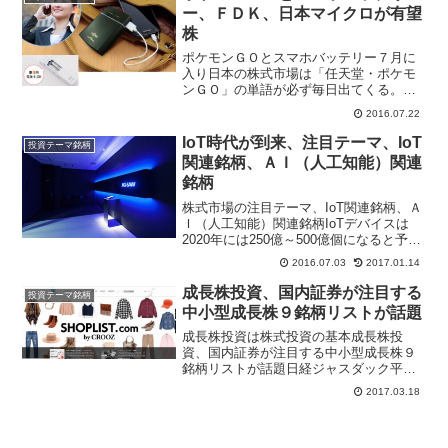
ー、ＦＤＫ、日本マイクロが有望
株
ポケモンＧＯとスマホバッテリー７月に
入り日本の株式市場は「任天堂・ポケモ
ンＧＯ」の単語が必ず毎日出てくる。さ
すがに任天堂の売買代金が１日で７００
2016.07.22
０億円を超えるのはスゴイ。時価総額経
営など言われ、株が高かったＩＴバブル
IoT時代が到来、注目テーマ、IoT
投資テーマ銘柄
の時でさえ個別銘柄の売買...
関連銘柄、ＡＩ（人工知能）関連
銘柄
株式市場の注目テーマ、IoT関連銘柄、Ａ
Ｉ（人工知能）関連銘柄IoTデバイスは
2020年には250億～500億個になると予想
する調査結果もあり、急成長する市場と
2016.07.03
2017.01.14
して注目されている。IoTの課題はソフト
ウェアとセキュリティであり、デバイス
成長株投資、国内証券が注目する
投資テーマ銘柄
の種...
中小型成長株９銘柄リストが話題
成長株投資は株式投資の基本成長株投
資、国内証券が注目する中小型成長株９
銘柄リストが話題日経ジャスダック平均
が２月１０日～３月１０日まで２１日連
2017.03.18
続で上昇した、中小型株物色が活況で日
経ジャスダック平均２１日続伸するのは
１３年ぶり、３０００円の節...