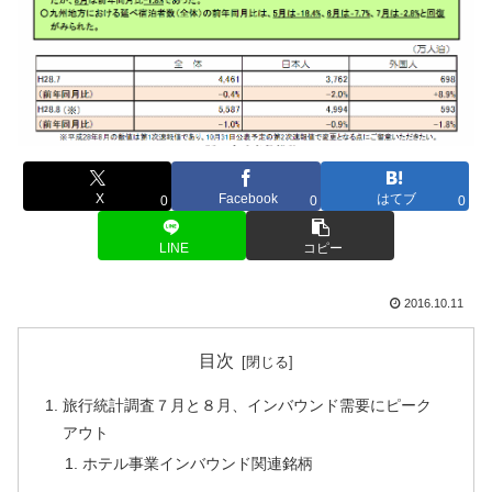
X
Facebook
はてブ
0
0
0
LINE
コピー
2016.10.11
目次
旅行統計調査７月と８月、インバウンド需要にピーク
アウト
ホテル事業インバウンド関連銘柄