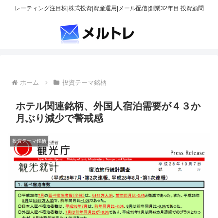
レーティング注目株|株式投資|資産運用|メール配信|創業32年目 投資顧問
ホーム
投資テーマ銘柄
ホテル関連銘柄、外国人宿泊需要が４３か
月ぶり減少で警戒感
投資テーマ銘柄