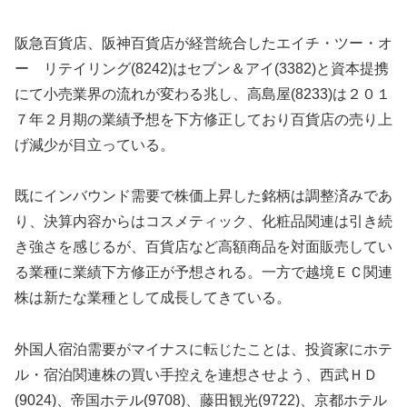
阪急百貨店、阪神百貨店が経営統合したエイチ・ツー・オ
ー リテイリング(8242)はセブン＆アイ(3382)と資本提携
にて小売業界の流れが変わる兆し、高島屋(8233)は２０１
７年２月期の業績予想を下方修正しており百貨店の売り上
げ減少が目立っている。
既にインバウンド需要で株価上昇した銘柄は調整済みであ
り、決算内容からはコスメティック、化粧品関連は引き続
き強さを感じるが、百貨店など高額商品を対面販売してい
る業種に業績下方修正が予想される。一方で越境ＥＣ関連
株は新たな業種として成長してきている。
外国人宿泊需要がマイナスに転じたことは、投資家にホテ
ル・宿泊関連株の買い手控えを連想させよう、西武ＨＤ
(9024)、帝国ホテル(9708)、藤田観光(9722)、京都ホテル