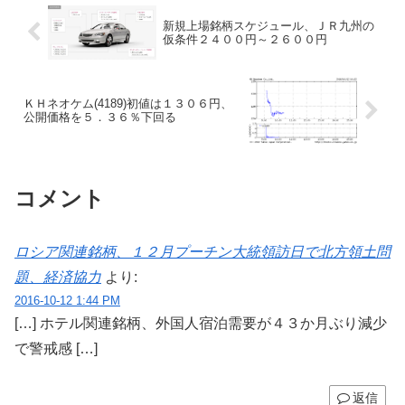
新規上場銘柄スケジュール、ＪＲ九州の
仮条件２４００円～２６００円
ＫＨネオケム(4189)初値は１３０６円、
公開価格を５．３６％下回る
コメント
ロシア関連銘柄、１２月プーチン大統領訪日で北方領土問
題、経済協力
より:
2016-10-12 1:44 PM
[…] ホテル関連銘柄、外国人宿泊需要が４３か月ぶり減少
で警戒感 […]
返信