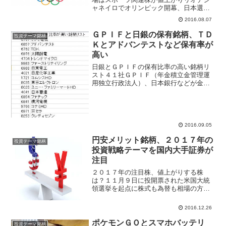
ャネイロでオリンピック開幕、日本選手
団は男子水泳４００メートル個人メドレ
2016.08.07
ーで萩野公介選手が今大会で日本選手金
メダル第１号となった。今大会の日本人
ＧＰＩＦと日銀の保有銘柄、ＴＤ
投資テーマ銘柄
選手は水泳、体操、レスリ...
Ｋとアドバンテストなど保有率が
高い
日銀とＧＰＩＦの保有比率の高い銘柄リ
スト４１社ＧＰＩＦ（年金積立金管理運
用独立行政法人）、日本銀行などが金融
政策で日本株を買っている、公的資金で
株を買い支えることはメリットもある反
面で正常なマーケットでないというデメ
リットも発生する。投資家...
2016.09.05
円安メリット銘柄、２０１７年の
投資テーマ銘柄
投資戦略テーマを国内大手証券が
注目
２０１７年の注目株、値上がりする株
は？１１月９日に投開票された米国大統
領選挙を起点に株式も為替も相場の方向
性が一変した、日経平均株価は１６１１
１円まで急落後に１９５９２円まで急上
2016.12.26
昇、為替相場ではドル高が一直線で進ん
で１ドル＝１０１円１８銭ま...
ポケモンＧＯとスマホバッテリ
投資テーマ銘柄