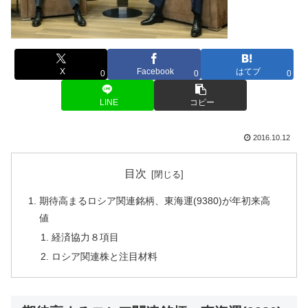
X
Facebook
はてブ
0
0
0
LINE
コピー
2016.10.12
目次
期待高まるロシア関連銘柄、東海運(9380)が年初来高
値
経済協力８項目
ロシア関連株と注目材料