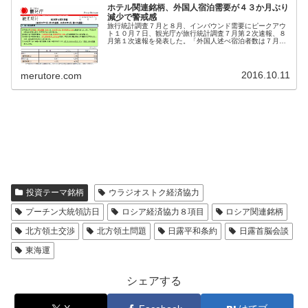
ホテル関連銘柄、外国人宿泊需要が４３か月ぶり
減少で警戒感
旅行統計調査７月と８月、インバウンド需要にピークアウ
ト１０月７日、観光庁が旅行統計調査７月第２次速報、８
月第１次速報を発表した。「外国人述べ宿泊者数は７月は
前年同月比が８．９％増で、平成２５年２月以降４２か月
連続プラスだったが、８月は前年同...
2016.10.11
merutore.com
投資テーマ銘柄
ウラジオストク経済協力
プーチン大統領訪日
ロシア経済協力８項目
ロシア関連銘柄
北方領土交渉
北方領土問題
日露平和条約
日露首脳会談
東海運
シェアする