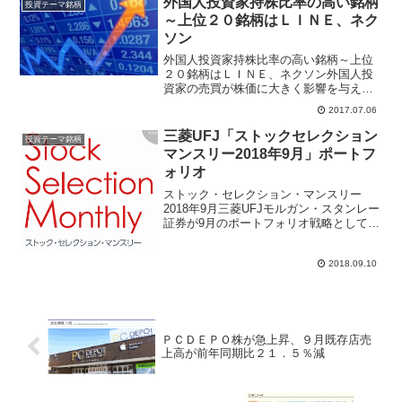
外国人投資家持株比率の高い銘柄
投資テーマ銘柄
～上位２０銘柄はＬＩＮＥ、ネク
ソン
外国人投資家持株比率の高い銘柄～上位
２０銘柄はＬＩＮＥ、ネクソン外国人投
資家の売買が株価に大きく影響を与える
日本株、時価総額１０００億円以上で直
2017.07.06
近の外国人持株比率上位ランキング２０
社は、ＬＩＮＥ、ネクソン、日本オラク
三菱UFJ「ストックセレクション
投資テーマ銘柄
ルがＴＯＰ３だった。(a...
マンスリー2018年9月」ポートフ
ォリオ
ストック・セレクション・マンスリー
2018年9月三菱UFJモルガン・スタンレー
証券が9月のポートフォリオ戦略として、
「ストック・セレクション・マンスリー
2018年9月」を掲載。同証券では常に変化
2018.09.10
するマーケットをタイムリーに対応する
ため、その...
ＰＣＤＥＰＯ株が急上昇、９月既存店売
上高が前年同期比２１．５％減