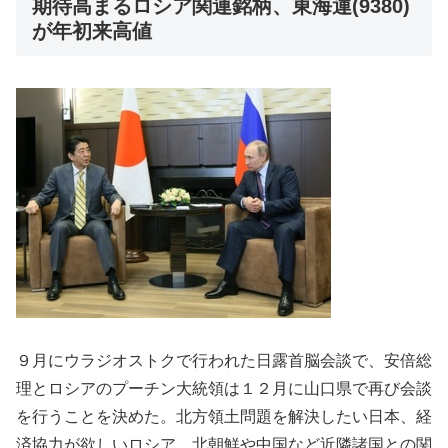
期待高まるロシア関連銘柄、東海運(9380)
が年初来高値
９月にウラジオストクで行われた日露首脳会談で、安倍総
理とロシアのプーチン大統領は１２月に山口県で再び会談
を行うことを決めた。北方領土問題を解決したい日本、経
済協力が欲しいロシア、北朝鮮や中国など近隣諸国との関