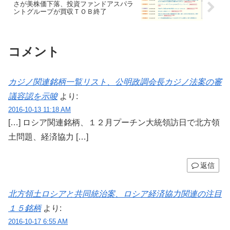
さが美株価下落、投資ファンドアスパラ
ントグループが買収ＴＯＢ終了
コメント
カジノ関連銘柄一覧リスト、公明政調会長カジノ法案の審
議容認を示唆
より:
2016-10-13 11:18 AM
[…] ロシア関連銘柄、１２月プーチン大統領訪日で北方領
土問題、経済協力 […]
返信
北方領土ロシアと共同統治案、ロシア経済協力関連の注目
１５銘柄
より:
2016-10-17 6:55 AM