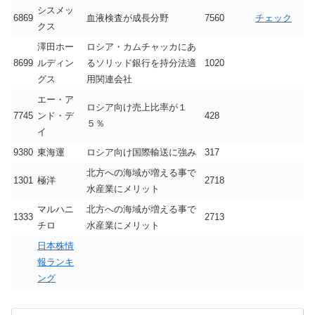
シスメッ
6869
血液検査が成長分野
7560
チェック
クス
澤田ホー
ロシア・カムチャッカにあ
8699
ルディン
るソリッド銀行を持分法適
1020
グス
用関連会社
エー・ア
ロシア向け売上比率が１
7745
ンド・デ
428
５％
イ
9380
東海運
ロシア向け国際輸送に強み
317
北方への海域が増える事で
1301
極洋
2718
水産業にメリット
マルハニ
北方への海域が増える事で
1333
2713
チロ
水産業にメリット
日本株情
報ランキ
ング