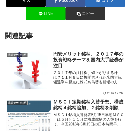
X
Facebook
はてブ
LINE
コピー
関連記事
円安メリット銘柄、２０１７年の
投資テーマ銘柄
投資戦略テーマを国内大手証券が
注目
２０１７年の注目株、値上がりする株
は？１１月９日に投開票された米国大統
領選挙を起点に株式も為替も相場の方向
性が一変した、日経平均株価は１６１１
１円まで急落後に１９５９２円まで急上
2016.12.26
昇、為替相場ではドル高が一直線で進ん
で１ドル＝１０１円１８銭ま...
ＭＳＣＩ定期銘柄入替予想、構成
投資テーマ銘柄
銘柄４銘柄追加、２銘柄を削除
ＭＳＣＩ銘柄入替発表5月15日早朝ＭＳＣ
Ｉは５月と１１月に構成銘柄の入替を行
う、今回2018年5月15日の日本時間早朝
に発表される変更内容について、ＳＭＢ