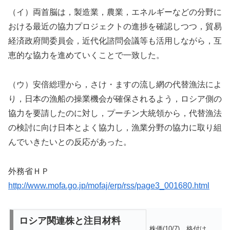
（イ）両首脳は，製造業，農業，エネルギーなどの分野に
おける最近の協力プロジェクトの進捗を確認しつつ，貿易
経済政府間委員会，近代化諮問会議等も活用しながら，互
恵的な協力を進めていくことで一致した。
（ウ）安倍総理から，さけ・ますの流し網の代替漁法によ
り，日本の漁船の操業機会が確保されるよう，ロシア側の
協力を要請したのに対し，プーチン大統領から，代替漁法
の検討に向け日本とよく協力し，漁業分野の協力に取り組
んでいきたいとの反応があった。
外務省ＨＰ
http://www.mofa.go.jp/mofaj/erp/rss/page3_001680.html
ロシア関連株と注目材料
株価(10/7)
格付け