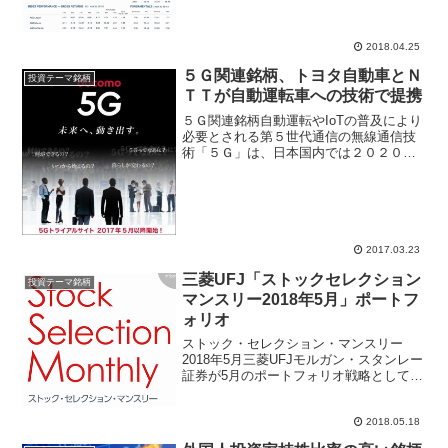
Ｃ日興証券がＭＳＣＩ定期銘柄入替予想
レポートを作成している。同証券による
と、日本株への...
2018.04.25
５Ｇ関連銘柄、トヨタ自動車とＮ
投資テーマ銘柄
ＴＴが自動運転車への技術で提携
５Ｇ関連銘柄自動運転やIoTの普及により
必要とされる第５世代通信の無線通信技
術「５Ｇ」は、日本国内では２０２０年
をメドにサービス開始されると予想され
ている。ソフトバン九グループ、ＮＴＴ
ドコモ、ａｕなど大手通信キャリアは設
備投資に急ぐ。トヨタ...
2017.03.23
三菱UFJ「ストックセレクション
投資テーマ銘柄
マンスリー2018年5月」ポートフ
ォリオ
ストック・セレクション・マンスリー
2018年5月三菱UFJモルガン・スタンレー
証券が5月のポートフォリオ戦略として、
「ストック・セレクション・マンスリー
2018年5月」を掲載。5月の銘柄選定のポ
2018.05.18
イントは、決算発表が大きな注目点、過
度の円高リ...