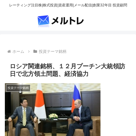
レーティング注目株|株式投資|資産運用|メール配信|創業32年目 投資顧問
ホーム
投資テーマ銘柄
ロシア関連銘柄、１２月プーチン大統領訪
日で北方領土問題、経済協力
投資テーマ銘柄