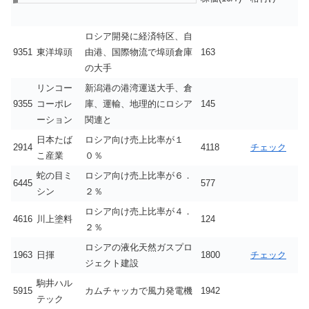
ロシア開発に経済特区、自
9351
東洋埠頭
由港、国際物流で埠頭倉庫
163
の大手
リンコー
新潟港の港湾運送大手、倉
9355
コーポレ
庫、運輸、地理的にロシア
145
ーション
関連と
日本たば
ロシア向け売上比率が１
2914
4118
チェック
こ産業
０％
蛇の目ミ
ロシア向け売上比率が６．
6445
577
シン
２％
ロシア向け売上比率が４．
4616
川上塗料
124
２％
ロシアの液化天然ガスプロ
1963
日揮
1800
チェック
ジェクト建設
駒井ハル
5915
カムチャッカで風力発電機
1942
テック