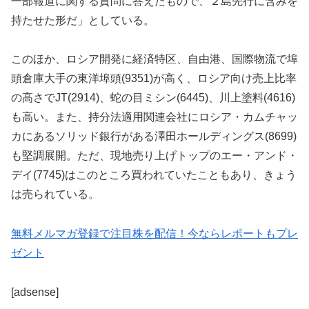
一部報道に関する質問に答えたもので、２島先行に含みを
持たせた形だ」としている。
このほか、ロシア開発に経済特区、自由港、国際物流で埠
頭倉庫大手の東洋埠頭(9351)が高く、ロシア向け売上比率
の高さでJT(2914)、蛇の目ミシン(6445)、川上塗料(4616)
も高い。また、持分法適用関連会社にロシア・カムチャッ
カにあるソリッド銀行がある澤田ホールディングス(8699)
も堅調展開。ただ、現地売り上げトップのエー・アンド・
デイ(7745)はこのところ買われていたこともあり、きょう
は売られている。
無料メルマガ登録で注目株を配信！今ならレポートもプレ
ゼント
[adsense]