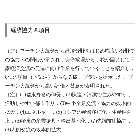
経済協力８項目
（ア）プーチン大統領から経済分野をはじめ幅広い分野で
の協力への関心が示され，安倍総理から，我が国として日
露経済交流の促進に向け作業を行っていることを紹介し，
8つの項目（下記注）からなる協力プランを提示した。プ
ーチン大統領から高い評価と賛意が表明された。
（注）(1)健康寿命の伸長，(2)快適・清潔で住みやすく，
活動しやすい都市作り，(3)中小企業交流・協力の抜本的
拡大，(4)エネルギー，(5)ロシアの産業多様化・生産性向
上，(6)極東の産業振興・輸出基地化，(7)先端技術協力，
(8)人的交流の抜本的拡大