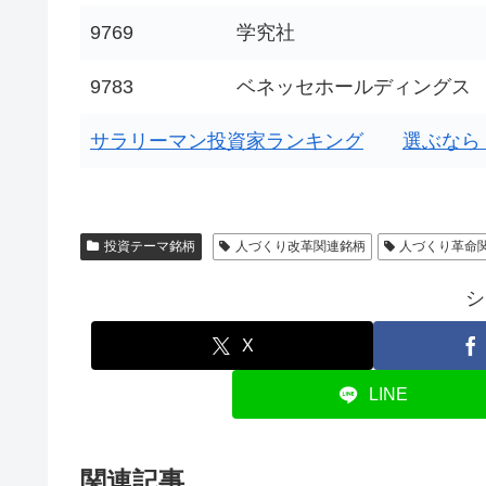
9769
学究社
9783
ベネッセホールディングス
サラリーマン投資家ランキング
選ぶなら
投資テーマ銘柄
人づくり改革関連銘柄
人づくり革命
シ
X
LINE
関連記事