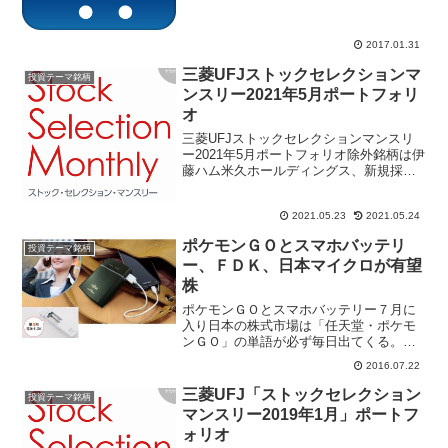
でもタブレット、パソコンからでも容易
にできる。家電などは秋葉原のリアル店
舗で商品の説明と...
2017.01.31
三菱UFJストックセレクションマ
投資テーマ銘柄
ンスリー2021年5月ポートフォリ
オ
三菱UFJストックセレクションマンスリ
ー2021年5月ポートフォリオ除外銘柄は伊
藤ハム米久ホールディングス、新規採用
銘柄オリエンタルランド、日本電産。構
成銘柄は21銘柄。
2021.05.23
2021.05.24
ポケモンＧＯとスマホバッテリ
投資テーマ銘柄
ー、ＦＤＫ、日本マイクロが有望
株
ポケモンＧＯとスマホバッテリー７月に
入り日本の株式市場は「任天堂・ポケモ
ンＧＯ」の単語が必ず毎日出てくる。さ
すがに任天堂の売買代金が１日で７００
2016.07.22
０億円を超えるのはスゴイ。時価総額経
営など言われ、株が高かったＩＴバブル
三菱UFJ「ストックセレクション
投資テーマ銘柄
の時でさえ個別銘柄の売買...
マンスリー2019年1月」ポートフ
ォリオ