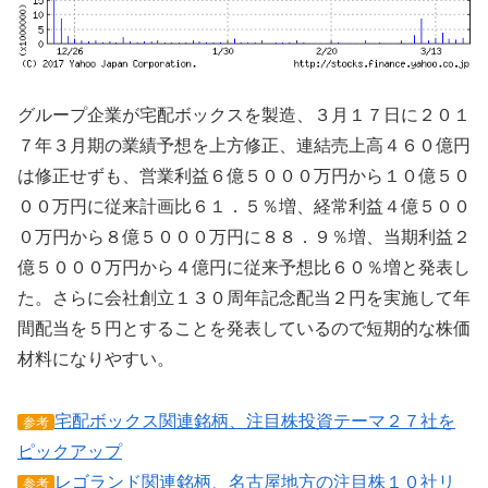
グループ企業が宅配ボックスを製造、３月１７日に２０１
７年３月期の業績予想を上方修正、連結売上高４６０億円
は修正せずも、営業利益６億５０００万円から１０億５０
００万円に従来計画比６１．５％増、経常利益４億５００
０万円から８億５０００万円に８８．９％増、当期利益２
億５０００万円から４億円に従来予想比６０％増と発表し
た。さらに会社創立１３０周年記念配当２円を実施して年
間配当を５円とすることを発表しているので短期的な株価
材料になりやすい。
宅配ボックス関連銘柄、注目株投資テーマ２７社を
参考
ピックアップ
レゴランド関連銘柄、名古屋地方の注目株１０社リ
参考