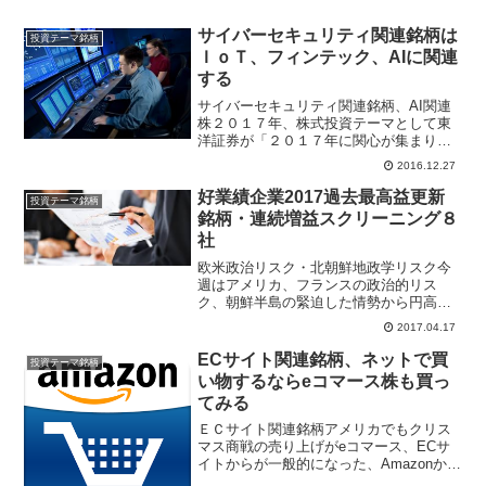
サイバーセキュリティ関連銘柄は
投資テーマ銘柄
ＩｏＴ、フィンテック、AIに関連
する
サイバーセキュリティ関連銘柄、AI関連
株２０１７年、株式投資テーマとして東
洋証券が「２０１７年に関心が集まりそ
うな日本株キーワード」をレポートで紹
2016.12.27
介している。同証券は９つの日本株テー
マをとりあげて、関連株をピックアップ
好業績企業2017過去最高益更新
投資テーマ銘柄
してレポート掲載してい...
銘柄・連続増益スクリーニング８
社
欧米政治リスク・北朝鮮地政学リスク今
週はアメリカ、フランスの政治的リス
ク、朝鮮半島の緊迫した情勢から円高ト
レンドが継続されそう。東海東京証券は
2017.04.17
景気変動に左右されず業績拡大を続ける
銘柄に注目として、「連続増益・過去最
ECサイト関連銘柄、ネットで買
投資テーマ銘柄
高益更新銘柄」を中小型株か...
い物するならeコマース株も買っ
てみる
ＥＣサイト関連銘柄アメリカでもクリス
マス商戦の売り上げがeコマース、ECサ
イトからが一般的になった、Amazonから
商品を購入するのはスマートフォンから