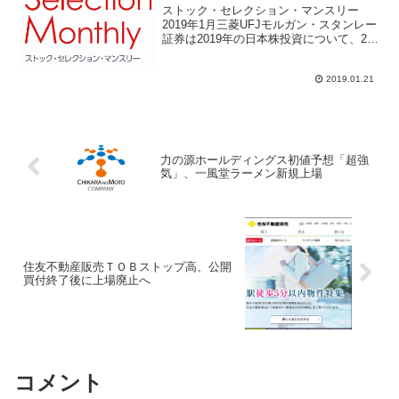
ストック・セレクション・マンスリー
2019年1月三菱UFJモルガン・スタンレー
証券は2019年の日本株投資について、22
銘柄を選定銘柄としてレポートで紹介し
ている。注目投資テーマは5つ、（1）IoT
2019.01.21
化の進展とICT投資の拡大、（2）医薬
品・...
力の源ホールディングス初値予想「超強
気」、一風堂ラーメン新規上場
住友不動産販売ＴＯＢストップ高、公開
買付終了後に上場廃止へ
コメント