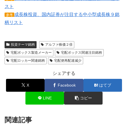
スト
成長株投資、国内証券が注目する中小型成長株９銘
参考
柄リスト
投資テーマ銘柄
アルファ株価２倍
宅配ボックス製造メーカー
宅配ボックス関連注目銘柄
宅配ロッカー関連銘柄
宅配便再配達減少
シェアする
X
Facebook
はてブ
LINE
コピー
関連記事