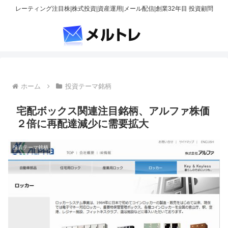
レーティング注目株|株式投資|資産運用|メール配信|創業32年目 投資顧問
ホーム
投資テーマ銘柄
宅配ボックス関連注目銘柄、アルファ株価
２倍に再配達減少に需要拡大
投資テーマ銘柄