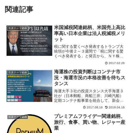
関連記事
米国減税関連銘柄、米国売上高比
投資テーマ銘柄
率高い日本企業は法人税減税メリ
ット
税に関する驚くべき発表するトランプ大
統領が今後２～３週間で「税に関する驚
くべき発表する」と発言から、ＮＹ株式
市場へ１１日連続の過去最高値を更新。
2017.02.26
株式、為替関係者は２月２８日に予定さ
れているトランプ大統領の議会演説で米
海運株の投資判断はコンテナ市
投資テーマ銘柄
国減税政策に関するテーマ...
況・海運市況の本格改善を待ちス
タンス
海運大手３社の投資スタンス大手海運３
社が（日本郵船、商船三井、川崎汽船）
定期コンテナ船事業を統合して、新会社
「オーシャン・ネットワーク・エクスプ
2017.08.16
2019.04.16
レス」を設立した。来年２０１８年４月
からサービス開始、世界シェア７％、世
プレミアムフライデー関連銘柄、
投資テーマ銘柄
界ランキング６位となる。...
旅行、食事、買い物、レジャー産
業