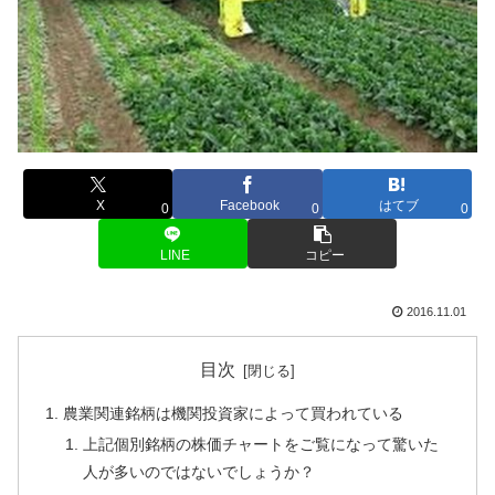
X
Facebook
はてブ
0
0
0
LINE
コピー
2016.11.01
目次
農業関連銘柄は機関投資家によって買われている
上記個別銘柄の株価チャートをご覧になって驚いた
人が多いのではないでしょうか？