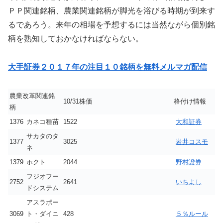
ＰＰ関連銘柄、農業関連銘柄が脚光を浴びる時期が到来す
るであろう。来年の相場を予想するには当然ながら個別銘
柄を熟知しておかなければならない。
大手証券２０１７年の注目１０銘柄を無料メルマガ配信
農業改革関連銘
10/31株価
格付け情報
柄
1376
カネコ種苗
1522
大和証券
サカタのタ
1377
3025
岩井コスモ
ネ
1379
ホクト
2044
野村證券
フジオフー
2752
2641
いちよし
ドシステム
アスラポー
3069
ト・ダイニ
428
５％ルール