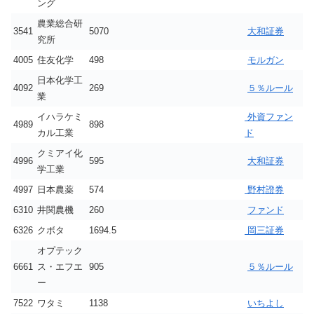
ング
農業総合研
3541
5070
大和証券
究所
4005
住友化学
498
モルガン
日本化学工
4092
269
５％ルール
業
イハラケミ
外資ファン
4989
898
カル工業
ド
クミアイ化
4996
595
大和証券
学工業
4997
日本農薬
574
野村證券
6310
井関農機
260
ファンド
6326
クボタ
1694.5
岡三証券
オプテック
6661
ス・エフエ
905
５％ルール
ー
7522
ワタミ
1138
いちよし