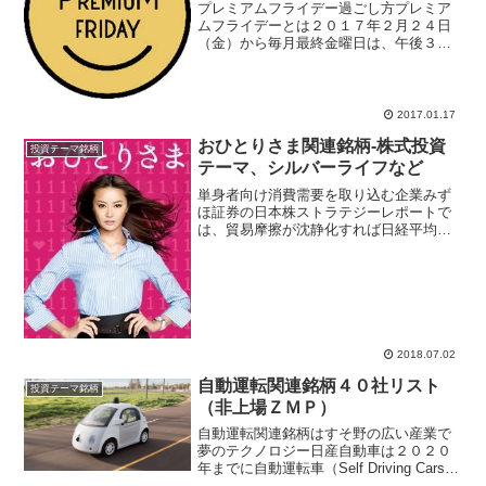
プレミアムフライデー過ごし方プレミア
ムフライデーとは２０１７年２月２４日
（金）から毎月最終金曜日は、午後３時
に退社、早帰りして官民挙げて消費を促
そうという政策。世代によっては「花の
金曜日（花金（はなきん））」を連想す
るかもしれないが、それと...
2017.01.17
おひとりさま関連銘柄-株式投資
投資テーマ銘柄
テーマ、シルバーライフなど
単身者向け消費需要を取り込む企業みず
ほ証券の日本株ストラテジーレポートで
は、貿易摩擦が沈静化すれば日経平均株
価は2万4000円への上昇を予想。但し、夏
場の株価急反発は難しくなってきたとも
解説している。株式投資テーマ「おひと
り様関連銘柄」とし...
2018.07.02
自動運転関連銘柄４０社リスト
投資テーマ銘柄
（非上場ＺＭＰ）
自動運転関連銘柄はすそ野の広い産業で
夢のテクノロジー日産自動車は２０２０
年までに自動運転車（Self Driving Cars）
を発売予定、グーグル、テスラ、トヨタ