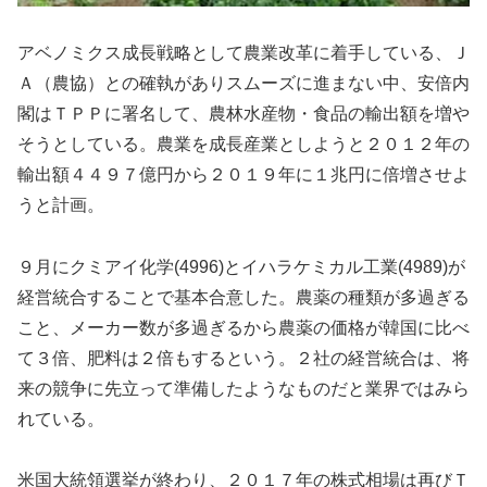
アベノミクス成長戦略として農業改革に着手している、Ｊ
Ａ（農協）との確執がありスムーズに進まない中、安倍内
閣はＴＰＰに署名して、農林水産物・食品の輸出額を増や
そうとしている。農業を成長産業としようと２０１２年の
輸出額４４９７億円から２０１９年に１兆円に倍増させよ
うと計画。
９月にクミアイ化学(4996)とイハラケミカル工業(4989)が
経営統合することで基本合意した。農薬の種類が多過ぎる
こと、メーカー数が多過ぎるから農薬の価格が韓国に比べ
て３倍、肥料は２倍もするという。２社の経営統合は、将
来の競争に先立って準備したようなものだと業界ではみら
れている。
米国大統領選挙が終わり、２０１７年の株式相場は再びＴ