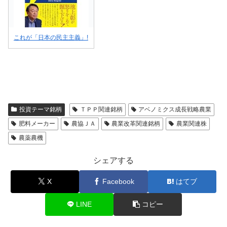
これが「日本の民主主義」!
投資テーマ銘柄
ＴＰＰ関連銘柄
アベノミクス成長戦略農業
肥料メーカー
農協ＪＡ
農業改革関連銘柄
農業関連株
農薬農機
シェアする
X
Facebook
はてブ
LINE
コピー