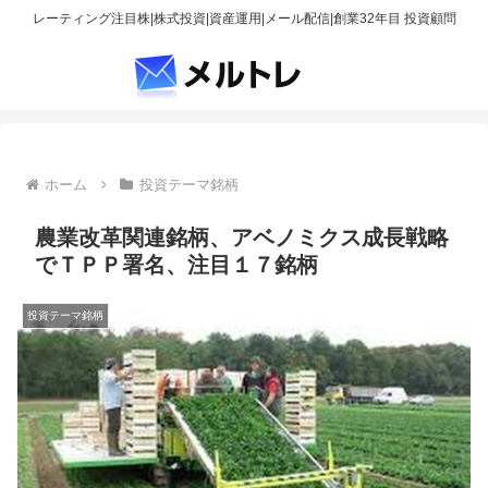
レーティング注目株|株式投資|資産運用|メール配信|創業32年目 投資顧問
ホーム
投資テーマ銘柄
農業改革関連銘柄、アベノミクス成長戦略
でＴＰＰ署名、注目１７銘柄
投資テーマ銘柄