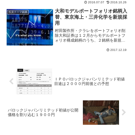
2016.07.07
2016.10.26
など世界の自動車メーカー大手は自動運
転技術を競っている。ドイツのＢＭＷは
大和モデルポートフォリオ銘柄入
投資テーマ銘柄
米イ...
替、東京海上・三井化学を新規採
用
村田製作所・クラレをポートフォリオ削
除大和証券は１２月からモデルポートフ
ォリオ構成銘柄のうち、２銘柄を新規採
用、２銘柄を削除すると公表。新規採用
は三井化学(4183)、東海東京ホールディ
2017.12.19
ングス(8766)、削除銘柄はクラレ(3405)、
村田...
ＩＰＯバロックジャパンリミテッド初値
目途は２０００円前後との予想
バロックジャパンリミテッド初値が公開
価格を割り込む１９００円