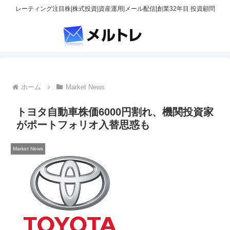
レーティング注目株|株式投資|資産運用|メール配信|創業32年目 投資顧問
ホーム
Market News
トヨタ自動車株価6000円割れ、機関投資家
がポートフォリオ入替思惑も
Market News