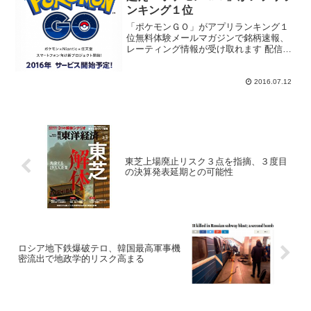
ンキング１位
「ポケモンＧＯ」がアプリランキング１
位無料体験メールマガジンで銘柄速報、
レーティング情報が受け取れます 配信内
容詳細と登録はコチラ任天堂(7974)が相
場のけん引役になった、４営業日で株価
は８４６０円の上昇となっている。１２
2016.07.12
日は、任天堂の売...
東芝上場廃止リスク３点を指摘、３度目
の決算発表延期との可能性
ロシア地下鉄爆破テロ、韓国最高軍事機
密流出で地政学的リスク高まる