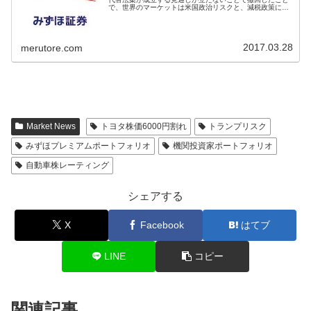
で、世界のマーケットは米国政治リスクと、減税政策にも
支障が出ればトランプ政権の政策が予定通りに行かなく米
国景気シナリオが狂うと警戒してい...
2017.03.28
merutore.com
Market News
トヨタ株価6000円割れ
トランプリスク
みずほプレミアムポートフォリオ
機関投資家ポートフォリオ
自動車株レーティング
シェアする
X
Facebook
はてブ
LINE
コピー
関連記事