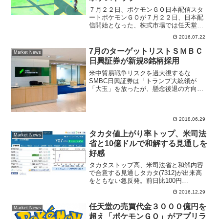
７月２２日、ポケモンＧＯ日本配信スタ
ートポケモンＧＯが７月２２日、日本配
信開始となった、株式市場では任天堂
(7974)、イマジカ・ロボットＨＤ(6879)、
2016.07.22
サノヤスＨＤ(7022)、ＤｅＮＡ(2432)、日
本マクドナルド(2702)、第一屋...
7月のターゲットリストＳＭＢＣ
Market News
日興証券が新規8銘柄採用
米中貿易戦争リスクを過大視するな
SMBC日興証券は「トランプ大統領が
「大玉」を放ったが、懸念後退の方向性
を見込む」と、市場で懸念されている米
中貿易摩擦、欧州貿易摩擦リスクを過大
視すべきではないと考えを示した。日本
株投資戦略レポートでは、7月...
2018.06.29
タカタ値上がり率トップ、米司法
Market News
省と10億ドルで和解する見通しを
好感
タカタストップ高、米司法省と和解内容
で合意する見通しタカタ(7312)が出来高
をともない急反発。前日比100円
（16.5％）ストップ高の707円まで買わ
2016.12.29
れ、同水準で取引が成立した後も買いが
流入している。東証１部の値上がり率ラ
任天堂の売買代金３０００億円を
Market News
ンキングでトップ...
超え「ポケモンＧＯ」がアプリラ