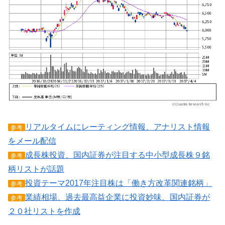
リアルタイムにレーティング情報、アナリスト情報
参考
をメール配信
成長株投資、国内証券が注目する中小型成長株９銘
参考
柄リストが話題
投資テーマ2017年注目株は「働き方改革関連銘柄」
参考
業績相場、過去最高益企業に投資妙味、国内証券が
参考
２０社リストを作成