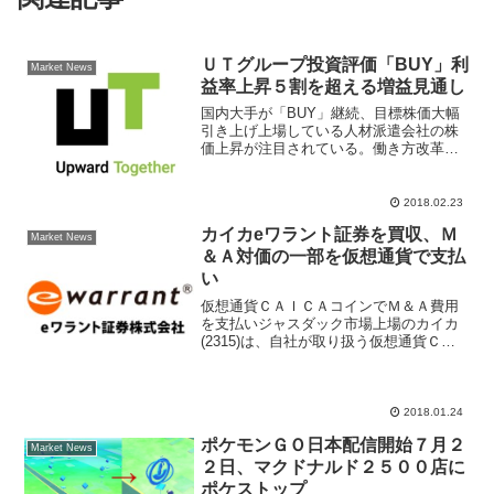
ＵＴグループ投資評価「BUY」利
Market News
益率上昇５割を超える増益見通し
国内大手が「BUY」継続、目標株価大幅
引き上げ上場している人材派遣会社の株
価上昇が注目されている。働き方改革、
人手不足が常態化しており、株式市場で
は人材サービス関連企業は「働き方改革
関連銘柄」として人気化。野村證券はＵ
2018.02.23
Ｔグループ(2146)...
カイカeワラント証券を買収、Ｍ
Market News
＆Ａ対価の一部を仮想通貨で支払
い
仮想通貨ＣＡＩＣＡコインでＭ＆Ａ費用
を支払いジャスダック市場上場のカイカ
(2315)は、自社が取り扱う仮想通貨ＣＡ
ＩＣＡコインでＭ＆Ａ（企業買収）の対
価として支払うと発表した。これまでビ
ットコインなど仮想通貨は値動きが激し
いことで投機目的の...
2018.01.24
ポケモンＧＯ日本配信開始７月２
Market News
２日、マクドナルド２５００店に
ポケストップ