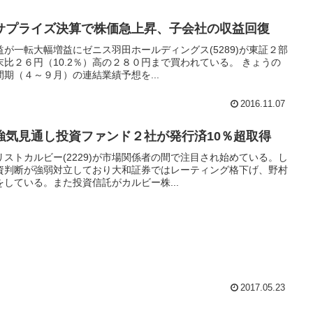
サプライズ決算で株価急上昇、子会社の収益回復
が一転大幅増益にゼニス羽田ホールディングス(5289)が東証２部
比２６円（10.2％）高の２８０円まで買われている。 きょうの
期（４～９月）の連結業績予想を...
2016.11.07
強気見通し投資ファンド２社が発行済10％超取得
ストカルビー(2229)が市場関係者の間で注目され始めている。し
資判断が強弱対立しており大和証券ではレーティング格下げ、野村
している。また投資信託がカルビー株...
2017.05.23