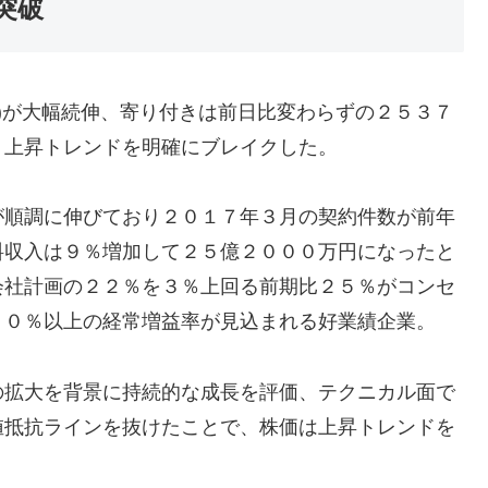
突破
5)が大幅続伸、寄り付きは前日比変わらずの２５３７
り上昇トレンドを明確にブレイクした。
が順調に伸びており２０１７年３月の契約件数が前年
料収入は９％増加して２５億２０００万円になったと
会社計画の２２％を３％上回る前期比２５％がコンセ
２０％以上の経常増益率が見込まれる好業績企業。
の拡大を背景に持続的な成長を評価、テクニカル面で
値抵抗ラインを抜けたことで、株価は上昇トレンドを