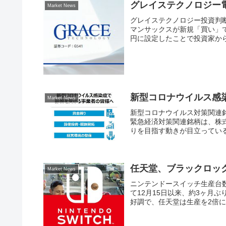
グレイステクノロジー
Market News
グレイステクノロジー投資判
マンサックスが新規「買い」でカ
円に設定したことで投資家から
新型コロナウイルス感
Market News
新型コロナウイルス対策関連
緊急経済対策関連銘柄は、株
りを目指す動きが目立っている
任天堂、ブラックロッ
Market News
ニンテンドースイッチ生産台数を
て12月15日以来、約3ヶ月ぶり
好調で、任天堂は生産を2倍に引