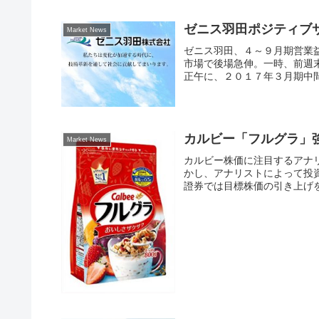
ゼニス羽田ポジティブ
Market News
ゼニス羽田、４～９月期営業益
市場で後場急伸。一時、前週末
正午に、２０１７年３月期中間
カルビー「フルグラ」
Market News
カルビー株価に注目するアナリ
かし、アナリストによって投
證券では目標株価の引き上げを