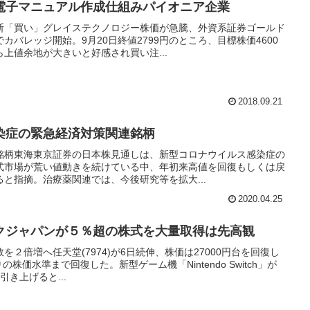
電子マニュアル作成仕組みパイオニア企業
断「買い」グレイステクノロジー株価が急騰、外資系証券ゴールド
バレッジ開始。9月20日終値2799円のところ、目標株価4600
上値余地が大きいと好感され買い注...
2018.09.21
染症の緊急経済対策関連銘柄
銘柄東海東京証券の日本株見通しは、新型コロナウイルス感染症の
式市場が荒い値動きを続けている中、年初来高値を回復もしくは戻
と指摘。治療薬関連では、今後研究等を拡大...
2020.04.25
クジャパンが５％超の株式を大量取得は先高観
２倍増へ任天堂(7974)が6日続伸、株価は27000円台を回復し
の株価水準まで回復した。新型ゲーム機「Nintendo Switch」が
き上げると...