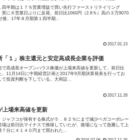
１四半期は１７％営業増益で買い先行ファーストリテイリング
、実に６営業日ぶりに反発。前日比1060円（2.8％）高の３万9070
後、17年８月期第１四半期...
2017.01.13
断「１」株主還元と安定高成長企業を評価
売で高成長オープンハウス株価が上場来高値を更新して、前日比
した。11月14日に中期経営計画と2017年9月期決算発表を行ってお
て投資判断を下している。大和証...
2017.11.28
が上場来高値を更新
2)、ジャフコが保有する株式が５．８２％にまで減少ベガコーポレー
き、前場は前日比マイナスで推移していたが、後場になって急騰して上
７分に４１４０円まで買われた...
2016.07.06
2017.11.26