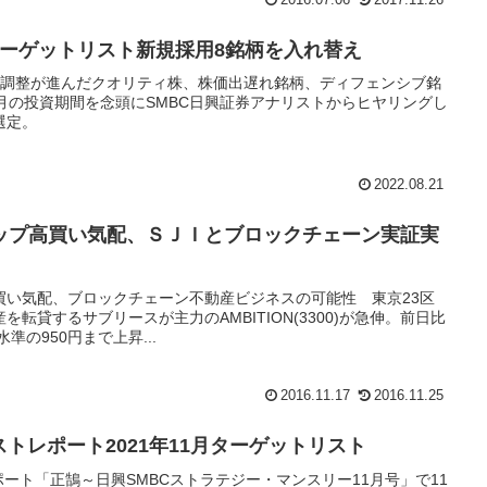
ターゲットリスト新規採用8銘柄を入れ替え
価調整が進んだクオリティ株、株価出遅れ銘柄、ディフェンシブ銘
月の投資期間を念頭にSMBC日興証券アナリストからヒヤリングし
選定。
2022.08.21
ップ高買い気配、ＳＪＩとブロックチェーン実証実
買い気配、ブロックチェーン不動産ビジネスの可能性 東京23区
転貸するサブリースが主力のAMBITION(3300)が急伸。前日比
水準の950円まで上昇...
2016.11.17
2016.11.25
ストレポート2021年11月ターゲットリスト
ポート「正鵠～日興SMBCストラテジー・マンスリー11月号」で11