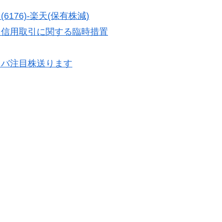
76)-楽天(保有株減)
を信用取引に関する臨時措置
ラバ注目株送ります