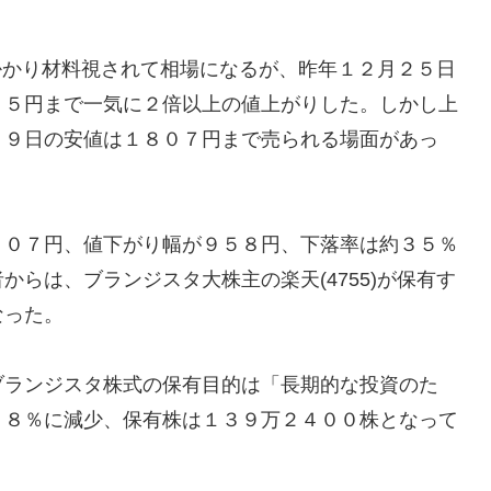
手掛かり材料視されて相場になるが、昨年１２月２５日
６５円まで一気に２倍以上の値上がりした。しかし上
１９日の安値は１８０７円まで売られる場面があっ
８０７円、値下がり幅が９５８円、下落率は約３５％
らは、ブランジスタ大株主の楽天(4755)が保有す
なった。
ブランジスタ株式の保有目的は「長期的な投資のた
６８％に減少、保有株は１３９万２４００株となって