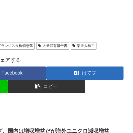
ブランジスタ株価急落
大量保有報告書
楽天大株主
ェアする
Facebook
はてブ
コピー
グ、国内は増収増益だが海外ユニクロ減収増益