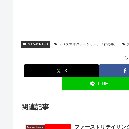
Market News
３Ｄスマホクレーンゲーム「神の手」
シ
X
LINE
関連記事
ファーストリテイリン
Market News