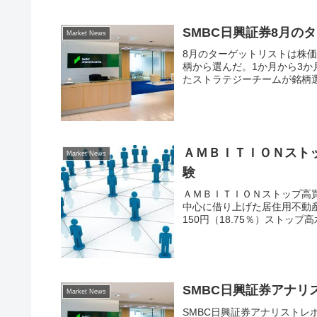
SMBC日興証券8月の
Market News
8月のターゲットリストは株
柄から選んだ。1か月から3か
たストラテジーチームが銘柄
ＡＭＢＩＴＩＯＮスト
Market News
験
ＡＭＢＩＴＩＯＮストップ高
中心に借り上げた居住用不動産を
150円（18.75％）ストップ高
SMBC日興証券アナリ
Market News
SMBC日興証券アナリストレ