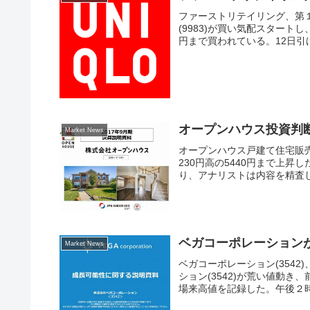
ファーストリテイリング、第
(9983)が買い気配スタートし
円まで買われている。12日引け
オープンハウス投資判
Market News
オープンハウス戸建て住宅販
230円高の5440円まで上昇
り、アナリストは内容を精査し
ベガコーポレーション
Market News
ベガコーポレーション(354
ション(3542)が荒い値動
場来高値を記録した。午後２時