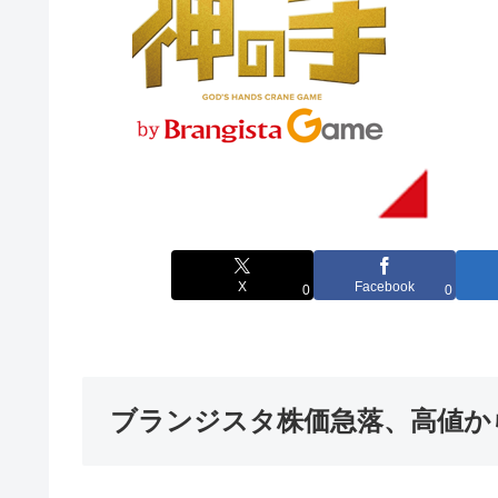
X
Facebook
0
0
ブランジスタ株価急落、高値か