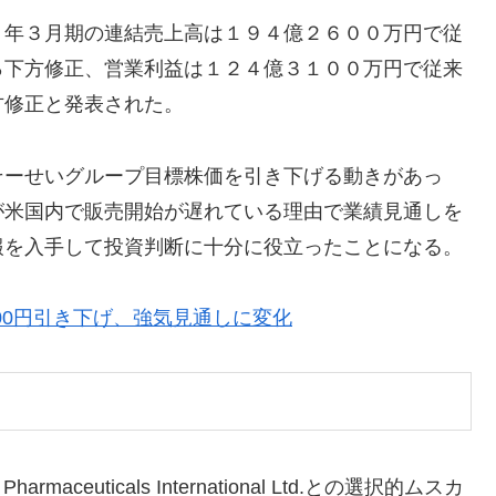
７年３月期の連結売上高は１９４億２６００万円で従
％下方修正、営業利益は１２４億３１００万円で従来
方修正と発表された。
そーせいグループ目標株価を引き下げる動きがあっ
が米国内で販売開始が遅れている理由で業績見通しを
報を入手して投資判断に十分に役立ったことになる。
600円引き下げ、強気見通しに変化
ceuticals International Ltd.との選択的ムスカ