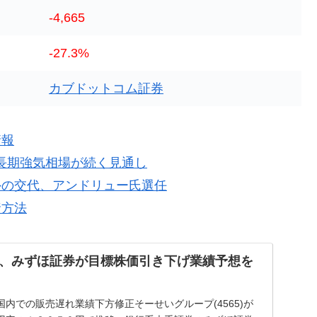
-4,665
-27.3%
カブドットコム証券
情報
で長期強気相場が続く見通し
外の交代、アンドリュー氏選任
資方法
、みずほ証券が目標株価引き下げ業績予想を
内での販売遅れ業績下方修正そーせいグループ(4565)が