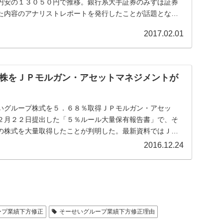
円安の１３０５０円で推移。銀行系大手証券のみずほ証券
た内容のアナリストレポートを発行したことが話題となっ
2017.02.01
株をＪＰモルガン・アセットマネジメントが
いグループ株式を５．６８％取得ＪＰモルガン・アセッ
２月２２日提出した「５％ルール大量保有報告書」で、そ
5)の株式を大量取得したことが判明した。最新資料ではＪＰ
.
2016.12.24
ープ業績下方修正
そーせいグループ業績下方修正理由