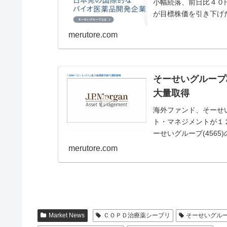
小幅続落、前日比４０
が目標株価を引き下げ
ている。注目のレポ...
merutore.com
そーせいグループ
大量取得
海外ファンド、そーせ
ト・マネジメントが１
ーせいグループ(456
モルガン・アセットマ..
merutore.com
Market News
ＣＯＰＤ治療薬シーブリ
そーせいグル