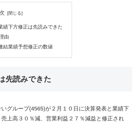
次
業績下方修正は先読みできた
理由
連結業績予想修正の数値
は先読みできた
グループ(4565)が２月１０日に決算発表と業績下
り売上高３０％減、営業利益２７％減益と修正され