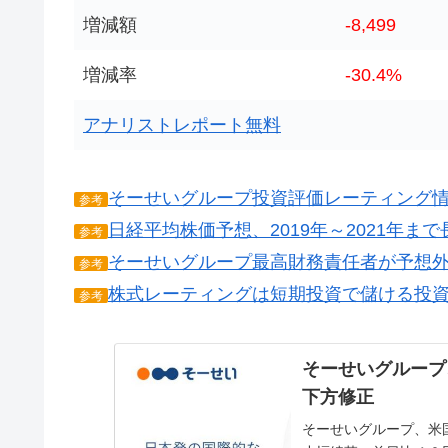
増減額
-8,499
増減率
-30.4%
アナリストレポート無料
そーせいグループ投資評価レーティング
参考
日経平均株価予想、2019年～2021年ま
参考
そーせいグループ最高財務責任者が予想
参考
株式レーティングは短期投資で儲ける投
参考
そーせいグループ
下方修正
そーせいグループ、米国