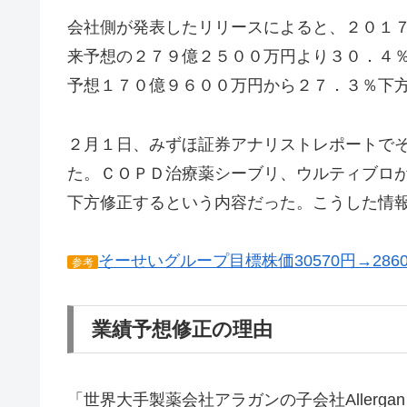
会社側が発表したリリースによると、２０１
来予想の２７９億２５００万円より３０．４
予想１７０億９６００万円から２７．３％下
２月１日、みずほ証券アナリストレポートで
た。ＣＯＰＤ治療薬シーブリ、ウルティブロ
下方修正するという内容だった。こうした情
そーせいグループ目標株価30570円→28
参考
業績予想修正の理由
「世界大手製薬会社アラガンの子会社Allergan Pharma