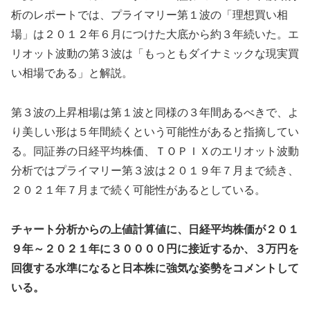
析のレポートでは、プライマリー第１波の「理想買い相
場」は２０１２年６月につけた大底から約３年続いた。エ
リオット波動の第３波は「もっともダイナミックな現実買
い相場である」と解説。
第３波の上昇相場は第１波と同様の３年間あるべきで、よ
り美しい形は５年間続くという可能性があると指摘してい
る。同証券の日経平均株価、ＴＯＰＩＸのエリオット波動
分析ではプライマリー第３波は２０１９年７月まで続き、
２０２１年７月まで続く可能性があるとしている。
チャート分析からの上値計算値に、日経平均株価が２０１
９年～２０２１年に３００００円に接近するか、３万円を
回復する水準になると日本株に強気な姿勢をコメントして
いる。