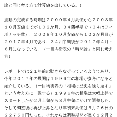
論と同じ考え方で計算値を出している。）
波動の完成する時期は２０００年４月高値から２００８年
１０月安値までが１０２か月、３４四半期で（３４はフィ
ボナッチ数）、２００８年１０月安値から１０２か月目が
２０１７年４月であり、３４四半期後が２０１７年４月～
６月になっている。（一目均衡表の「時間論」と同じ考え
方）
レポートでは２１年前の動きをなぞっているようであり、
今年２０１７年の展開は１９９６年の相場が参考になると
紹介している。（一目均衡表の「相場は歴史を繰り返す」
という考え方に一致する）１９９６年の相場は大幅上昇で
スタートしたが２月上旬から３月中旬にかけて調整した。
そして調整後は再び上昇となり年初来高値は６月２６日の
２２７５０円だった。それからは調整期間が長く１２月２