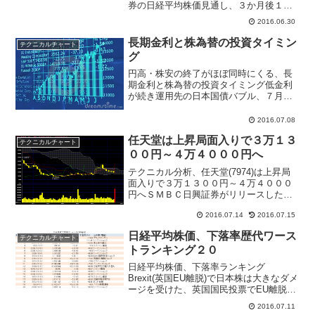
券の日経平均株価見通し、３か月後１万
４３７５円、半年後１万５０００円２０
2016.06.30
１６年上半期の日経平均株価は今年のご
ぼ安値圏で終えた、６月３０日の終値は
長期金利と株為替の投資タイミン
テクニカルチャート
１万５５７５円と、２０１...
グ
円高・株安の終了がほぼ同時にくる、長
期金利と株為替の投資タイミング低金利
が続き運用先の日本国債バブル、７月６
日の債券市場では新発２０年物国債の利
回りが初のマイナスとなり、0.005％とな
2016.07.08
った。これは異常なことで銀行、生保な
任天堂は上昇局面入りで３万１３
ど預かり資産を運用...
テクニカルチャート
００円～４万４０００円へ
テクニカル分析、任天堂(7974)は上昇局
面入りで３万１３００円～４万４０００
円へＳＭＢＣ日興証券がリリースしたテ
クニカル分析が市場の話題となってい
2016.07.14
2016.07.15
る。個別で取り上げられた銘柄は任天堂
(7974)で、いまの相場の中心となってい
日経平均株価、下落率歴代ワース
る銘柄。同証券...
テクニカルチャート
トランキング２０
日経平均株価、下落率ランキング
Brexit(英国EU離脱)で日本株は大きなダメ
ージを受けた、英国国民投票でEU離脱が
確定と報じられた２０１６年６月２４日
2016.07.11
は、日経平均株価が前日比１２８６円安