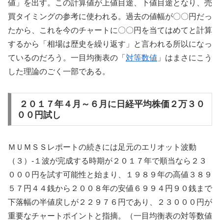
値」を出す。この計算値が上値目途、下値目途となり、売
買タイミングの参考に使われる。過去の値幅が〇〇円だっ
たから、これを今のチャートに〇〇円を当てはめてと計算
するから「相場は歴史を繰り返す」と言われる所以になっ
ているのだろう。一目均衡表の「
対等数値
」はまさにこう
した理論のごく一部である。
２０１７年４月～６月に日経平均株価２万３０
００円試し
ＭＵＭＳＳレポートの続きには足元のエリオット波動
（３）-１波が完成する時期が２０１７年で順当なら２３
０００円を試す可能性と始まり、１９８９年の高値３８９
５７円４４銭から２００８年の安値６９９４円９０銭まで
下落幅の半値戻しが２２９７６円であり、２３０００円が
重要なチャートポイントと指摘。（一目均衡表の対等数値