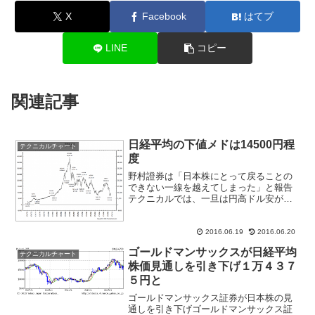
X
Facebook
はてブ
LINE
コピー
関連記事
日経平均の下値メドは14500円程
テクニカルチャート
度
野村證券は「日本株にとって戻ることの
できない一線を越えてしまった」と報告
テクニカルでは、一旦は円高ドル安が止
まる可能性はあるものの、6月に入ってか
ら5日移動平均線に上値を抑えられる展開
となっているため、円安ドル高方向への
2016.06.19
2016.06.20
戻りは5日移動平均ま...
ゴールドマンサックスが日経平均
テクニカルチャート
株価見通しを引き下げ１万４３７
５円と
ゴールドマンサックス証券が日本株の見
通しを引き下げゴールドマンサックス証