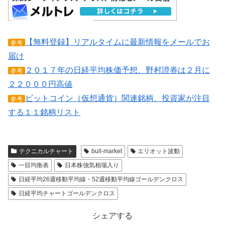
【無料登録】リアルタイムに最新情報をメールでお
参考
届け
２０１７年の日経平均株価予想、野村證券は２月に
参考
２２０００円高値
ビットコイン（仮想通貨）関連銘柄、投資家が注目
参考
する１１銘柄リスト
テクニカルチャート
bull-market
エリオット波動
一目均衡表
日本株強気相場入り
日経平均26週移動平均線・52週移動平均線ゴールデンクロス
日経平均チャートゴールデンクロス
シェアする