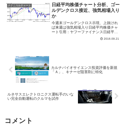
の１万４９５２円となった。１日の下落
日経平均株価チャート分析、ゴー
テクニカルチャート
率としては歴代９...
ルデンクロス接近、強気相場入り
か
今週末ゴールデンクロス示現、上抜けれ
ば来週は強気相場入り日経平均株価チャ
ート引用：ヤフーファイナンス日経平均
株価が１３週移動平均線と２６週移動平
2016.09.21
均線が交わるゴールデンクロスが接近し
ている。今週末にゴールデンクロスが示
現すれば２０１６年初のゴ...
カルナバイオサイエンス投資評価を新規
「Ａ」、キナーゼ阻害剤に特化
ルネサスエレクトロニクス運転手のいな
い完全自動運転のクルマを試作
コメント