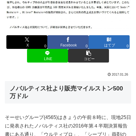
X
Facebook
はてブ
0
0
0
LINE
コピー
2017.01.26
ノバルティス社より販売マイルストン500
万ドル
そーせいグループ(4565)はきょうの午前８時に、現地25日
に発表されたノバルティス社の2016年第４半期決算報告
書にある通り、「ウルティブロ」、「シーブリ」両剤の