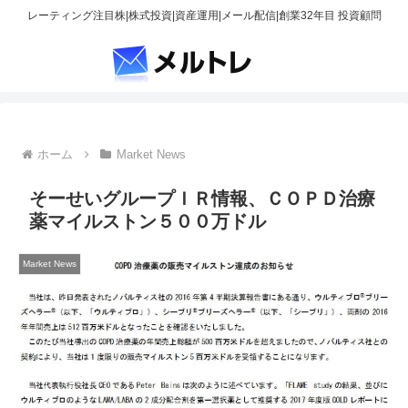
レーティング注目株|株式投資|資産運用|メール配信|創業32年目 投資顧問
ホーム
Market News
そーせいグループＩＲ情報、ＣＯＰＤ治療
薬マイルストン５００万ドル
Market News