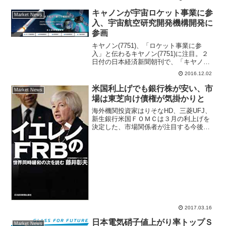
キャノンが宇宙ロケット事業に参
Market News
入、宇宙航空研究開発機構開発に
参画
キヤノン(7751)、「ロケット事業に参
入」と伝わるキヤノン(7751)に注目。２
日付の日本経済新聞朝刊で、「キヤノン
は宇宙ロケット事業に参入する」と伝え
2016.12.02
られた。報道によると、「宇宙航空研究
開発機構（ＪＡＸＡ）が手掛けるミニロ
米国利上げでも銀行株が安い、市
Market News
ケットの開発に...
場は東芝向け債権が気掛かりと
海外機関投資家はりそなHD、三菱UFJ、
新生銀行米国ＦＯＭＣは３月の利上げを
決定した、市場関係者が注目する今後の
利上げベースが年３回なのか４回なのか
については、イエレンＦＲＢ議長は含み
を持ちながらも基本は年３回の利上げと
いうニュアンスだった...
2017.03.16
日本電気硝子値上がり率トップＳ
Market News