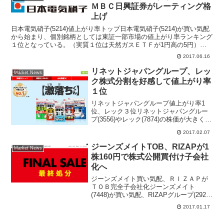
ＭＢＣ日興証券がレーティング格
上げ
日本電気硝子(5214)値上がり率トップ日本電気硝子(5214)が買い気配
から始まり、個別銘柄としては東証一部市場の値上がり率ランキング
１位となっている。（実質１位は天然ガスＥＴＦが1円高の5円）Ｓ
ＭＢＣ日興証券が6月16日付けレポートで、...
2017.06.16
リネットジャパングループ、レッ
Market News
ク株式分割を好感して値上がり率
１位
リネットジャパングループ値上がり率1
位、レック３位リネットジャパングルー
プ(3556)やレック(7874)の株価が大きく値
上がりしている。レックは東証一部市場
2017.02.07
の値上がり率ランキング３位、リネット
ジャパングループは東証マザーズ市場の
ジーンズメイトTOB、RIZAPが1
Market News
値上がり率...
株160円で株式公開買付け子会社
化へ
ジーンズメイト買い気配、ＲＩＺＡＰが
ＴＯＢ完全子会社化ジーンズメイト
(7448)が買い気配、RIZAPグループ(2928)
が同社を子会社化すると発表した。ジー
2017.01.17
ンズメイトは賛同の意見を表明してい
る。１株あたり160円で株式公開買付け