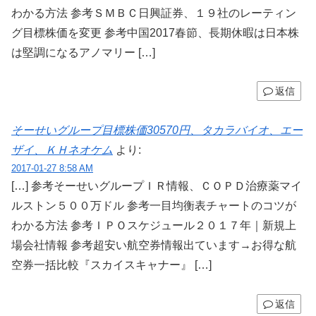
わかる方法 参考ＳＭＢＣ日興証券、１９社のレーティン
グ目標株価を変更 参考中国2017春節、長期休暇は日本株
は堅調になるアノマリー […]
返信
そーせいグループ目標株価30570円、タカラバイオ、エー
ザイ、ＫＨネオケム
より:
2017-01-27 8:58 AM
[…] 参考そーせいグループＩＲ情報、ＣＯＰＤ治療薬マイ
ルストン５００万ドル 参考一目均衡表チャートのコツが
わかる方法 参考ＩＰＯスケジュール２０１７年｜新規上
場会社情報 参考超安い航空券情報出ています→お得な航
空券一括比較『スカイスキャナー』 […]
返信