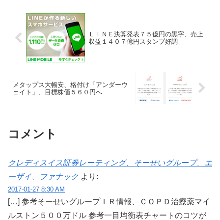
（TOB）...
ＬＩＮＥ決算発表７５億円の黒字、売上
収益１４０７億円スタンプ好調
メタップス大幅安、格付け「アンダーウ
ェイト」、目標株価５６０円へ
コメント
クレディスイス証券レーティング、そーせいグループ、エ
ーザイ、ファナック
より:
2017-01-27 8:30 AM
[…] 参考そーせいグループＩＲ情報、ＣＯＰＤ治療薬マイ
ルストン５００万ドル 参考一目均衡表チャートのコツが