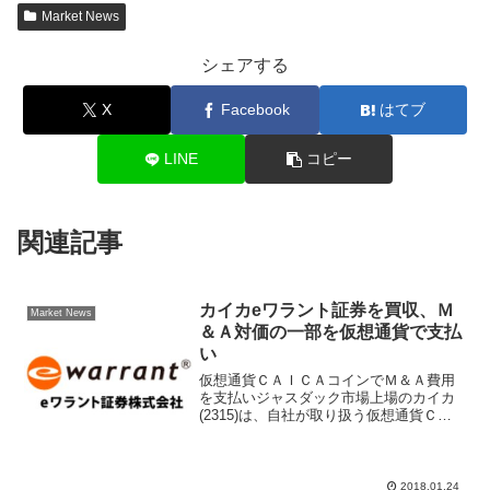
Market News
シェアする
X
Facebook
はてブ
LINE
コピー
関連記事
カイカeワラント証券を買収、Ｍ
Market News
＆Ａ対価の一部を仮想通貨で支払
い
仮想通貨ＣＡＩＣＡコインでＭ＆Ａ費用
を支払いジャスダック市場上場のカイカ
(2315)は、自社が取り扱う仮想通貨ＣＡ
ＩＣＡコインでＭ＆Ａ（企業買収）の対
価として支払うと発表した。これまでビ
ットコインなど仮想通貨は値動きが激し
いことで投機目的の...
2018.01.24