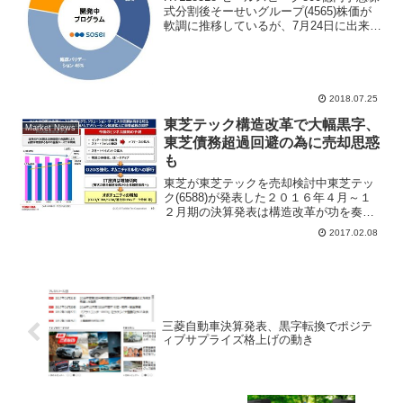
式分割後そーせいグループ(4565)株価が
軟調に推移しているが、7月24日に出来
高・売買代金ともに急増。7月5日安値
1304円を底値に下値を固める展開に発展
しそうな株価チャートになってきた。
同...
2018.07.25
東芝テック構造改革で大幅黒字、
Market News
東芝債務超過回避の為に売却思惑
も
東芝が東芝テックを売却検討中東芝テッ
ク(6588)が発表した２０１６年４月～１
２月期の決算発表は構造改革が功を奏し
て大幅黒字転換。営業利益１０４億円、
2017.02.08
純利益は前期７７６億円の赤字から４９
億円の黒字転換となった。ＰＯＳシステ
ムの減損も無くなり...
三菱自動車決算発表、黒字転換でポジテ
ィブサプライズ格上げの動き