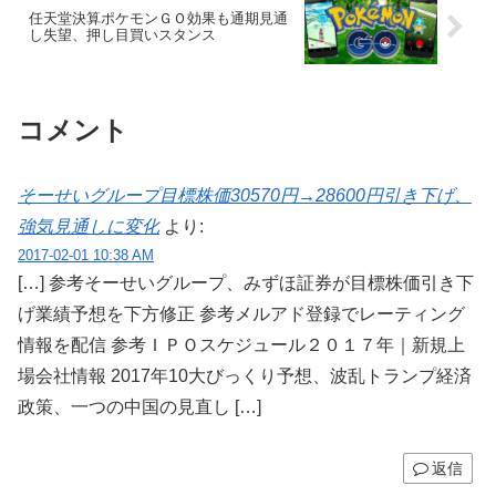
任天堂決算ポケモンＧＯ効果も通期見通
し失望、押し目買いスタンス
コメント
そーせいグループ目標株価30570円→28600円引き下げ、
強気見通しに変化
より:
2017-02-01 10:38 AM
[…] 参考そーせいグループ、みずほ証券が目標株価引き下
げ業績予想を下方修正 参考メルアド登録でレーティング
情報を配信 参考ＩＰＯスケジュール２０１７年｜新規上
場会社情報 2017年10大びっくり予想、波乱トランプ経済
政策、一つの中国の見直し […]
返信