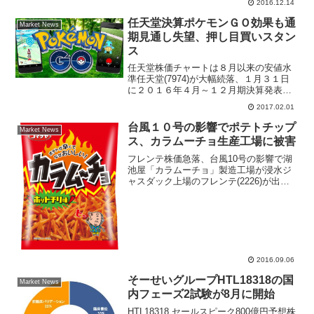
2016.12.14
任天堂決算ポケモンＧＯ効果も通
Market News
期見通し失望、押し目買いスタン
ス
任天堂株価チャートは８月以来の安値水
準任天堂(7974)が大幅続落、１月３１日
に２０１６年４月～１２月期決算発表
と、２０１７年３月期の業績見通しを発
2017.02.01
表。７月に発表されたポケモンＧＯが世
界的なヒットとなり収益に貢献する部分
台風１０号の影響でポテトチップ
Market News
があった。任天堂株価...
ス、カラムーチョ生産工場に被害
フレンテ株価急落、台風10号の影響で湖
池屋「カラムーチョ」製造工場が浸水ジ
ャスダック上場のフレンテ(2226)が出来
高を伴い、マドを開けて急反落。やや下
げ渋っているものの、朝方に前週末比223
円（7.4％）安の2802円まで売られてい
る。会...
2016.09.06
そーせいグループHTL18318の国
Market News
内フェーズ2試験が8月に開始
HTL18318 セールスピーク800億円予想株