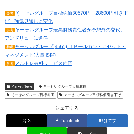
そーせいグループ目標株価30570円→28600円引き下
参考
げ、強気見通しに変化
そーせいグループ最高財務責任者が予想外の交代、
参考
アンドリュー氏選任
そーせいグループ(4565)-ＪＰモルガン・アセット・
参考
マネジメント(大量取得)
メルトレ有料サービス内容
参考
Market News
そーせいグループ大量取得
そーせいグループ目標株価
そーせいグループ目標株価引き下げ
シェアする
X
Facebook
はてブ