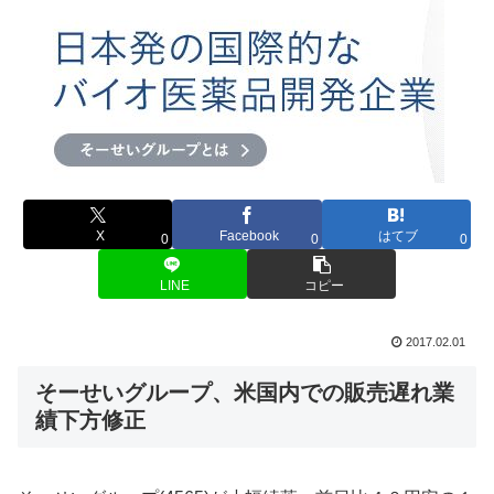
X
Facebook
はてブ
0
0
0
LINE
コピー
2017.02.01
そーせいグループ、米国内での販売遅れ業
績下方修正