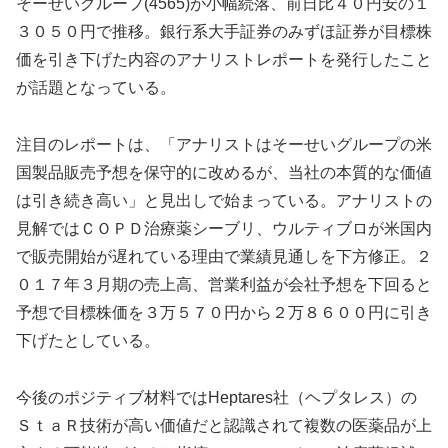
そーせいグループ(4565)が小幅続落、前日比４０円安の１
３０５０円で推移。銀行系大手証券のみずほ証券が目標株
価を引き下げた内容のアナリストレポートを発行したこと
が話題となっている。
注目のレポートは、「アナリストはそーせいグループの米
国製品販売予想を保守的に改めるが、当社の本質的な価値
は引き続き高い」と見出しで始まっている。アナリストの
見解ではＣＯＰＤ治療薬シーブリ、ウルティブロが米国内
で販売開始が遅れている理由で業績見通しを下方修正。２
０１７年３月期の売上高、営業利益が会社予想を下回ると
予想で目標株価を３万５７０円から２万８６００円に引き
下げたとしている。
今後のポジティブ材料ではHeptares社（ヘプタレス）の
ＳｔａＲ技術が高い価値だと認識されて複数の医薬品が上