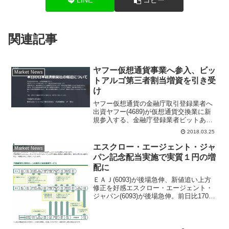
LINE
コピー
関連記事
ヤフー仮想通貨事業へ参入、ビッ
Market News
トアルゴ第三者割当増資を引き受
け
ヤフー仮想通貨の金融庁取引登録業者へ
出資ヤフー(4689)が仮想通貨交換業に新
規参入する、金融庁登録業者ビットある
後取引東京の第三者割当増資を引き受
2018.03.25
け、40％の株式を取得、情報技術と人材
を投入して2019年に本格稼働する計画。
エスクロー・エージェント・ジャ
Market News
ビットアルゴ公...
パン記念配当実施で実質１円の増
配に
ＥＡＪ(6093)が後場急伸、新値追い上方
修正を好感エスクロー・エージェント・
ジャパン(6093)が後場急伸。前日比170円
（12.5％）高の1529円まで買われ、11月
29日につけた年初来高値1465円を更新し
た。きょうの後場寄りに、17...