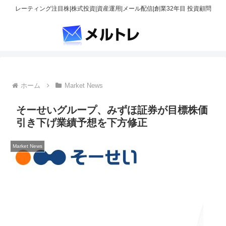
レーティング注目株|株式投資|資産運用|メール配信|創業32年目 投資顧問
ホーム
Market News
そーせいグループ、みずほ証券が目標株価
引き下げ業績予想を下方修正
Market News