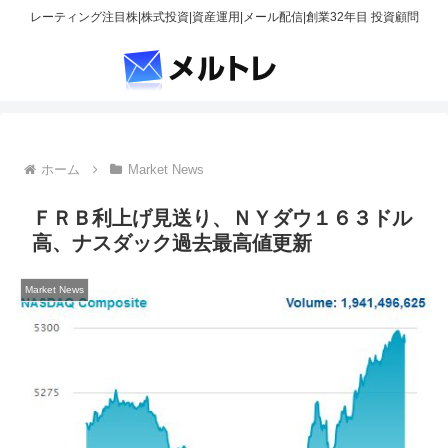
レーティング注目株|株式投資|資産運用|メール配信|創業32年目 投資顧問
ホーム
Market News
ＦＲＢ利上げ見送り、ＮＹダウ１６３ドル
高、ナスダック過去最高値更新
Market News