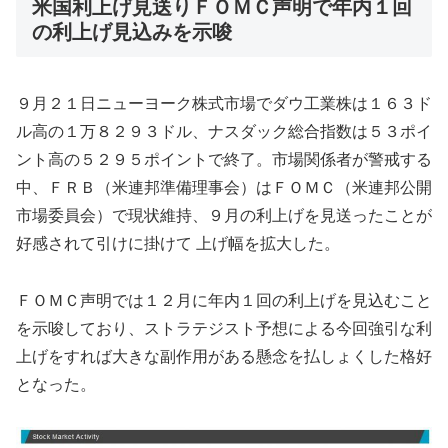
米国利上げ見送りＦＯＭＣ声明で年内１回
の利上げ見込みを示唆
９月２１日ニューヨーク株式市場でダウ工業株は１６３ド
ル高の１万８２９３ドル、ナスダック総合指数は５３ポイ
ント高の５２９５ポイントで終了。市場関係者が警戒する
中、ＦＲＢ（米連邦準備理事会）はＦＯＭＣ（米連邦公開
市場委員会）で現状維持、９月の利上げを見送ったことが
好感されて引けに掛けて 上げ幅を拡大した。
ＦＯＭＣ声明では１２月に年内１回の利上げを見込むこと
を示唆しており、ストラテジスト予想による今回強引な利
上げをすれば大きな副作用がある懸念を払しょくした格好
となった。