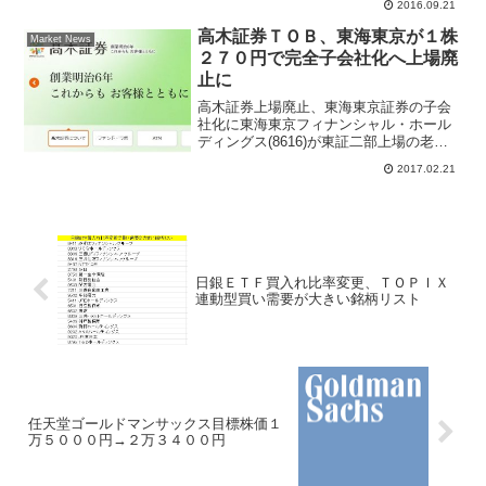
2016.09.21
リリースによると、...
高木証券ＴＯＢ、東海東京が１株
Market News
２７０円で完全子会社化へ上場廃
止に
高木証券上場廃止、東海東京証券の子会
社化に東海東京フィナンシャル・ホール
ディングス(8616)が東証二部上場の老舗
証券会社である高木証券(8625)をＴＯＢ
2017.02.21
（株式公開買付け）すると発表した。Ｔ
ＯＢ価格は高木証券１株２７０円、取得
金額は約１５...
日銀ＥＴＦ買入れ比率変更、ＴＯＰＩＸ
連動型買い需要が大きい銘柄リスト
任天堂ゴールドマンサックス目標株価１
万５０００円→２万３４００円