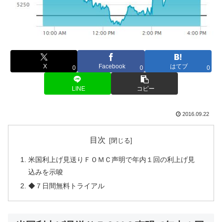
X
Facebook
はてブ
0
0
0
LINE
コピー
2016.09.22
目次
米国利上げ見送りＦＯＭＣ声明で年内１回の利上げ見
込みを示唆
◆７日間無料トライアル