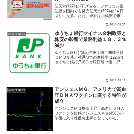
任天堂(7974)が下げ渋る、ファミコン復
刻版を国内でも発売任天堂(7974)が４日
ぶりに反落。ただ、現在は小幅安で推移
し下げ渋っている。きょう30日に、1983
2016.09.30
年に発売された家庭用ゲーム機「ファミ
リーコンピュータ（ファミコン）」の本
ゆうちょ銀行マイナス金利政策と
体サイ...
Market News
株安の影響で業務利益１８．３％
減少
ゆうちょ銀行(7182)の第１四半期純利益
は14.3％減、対通期での進捗率は22.6％
ゆうちょ銀行(7182)は12日引け後、17年
３月期第１四半期の非連結決算を発表し
た。経常収益は前年同期比4.7％減の4599
億6700万円、純利益は同1...
2016.08.13
アンジェスＭＧ、アメリカで高血
Market News
圧ＤＮＡワクチンに関する特許が
成立
アンジェスＭＧ株価上昇、高血圧ＤＮＡ
ワクチンを好感アンジェスＭＧ(4563)が
午後に入り株価急上昇となっている、会
社側が発表したプレスリリースによると
「高血圧ＤＮＡワクチンに関する特許が
成立（米）」が手掛かり材料となった。