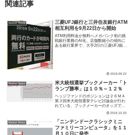
関連記事
三菱UFJ銀行と三井住友銀行ATM
Market News
相互利用を9月22日から開始
ATM利用料金が無料へメガバンク初の挑
戦銀行業務のAI化、店舗数縮小の傾向に
ある銀行業界で、大手2行の三菱UFJ銀行
と三井住友銀行が店舗外のATM相互利用
できるように、2019年9月22日から開始
する。通常は他行ATM利用料金が割高な
手数料...
2019.09.22
米大統領選挙ブックメーカー「ト
Market News
ランプ勝率」は１０％～１２％
ヘッジファンドのポジションは２６ＭＡ
第３回米大統領選挙テレビ討論会が行わ
れている、ブックメーカーのオッズでは
トランプ候補が勝利する確率が
2016.10.20
PredictWiseが１０％、Five ThirtyEightが
１２．４％と出ている。ブックメーカー
「ニンテンドークラシックミニ
Market News
の...
ファミリーコンピュータ」を１１
月１０日に発売