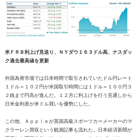
米ＦＲＢ利上げ見送り、ＮＹダウ１６３ドル高、ナスダッ
ク過去最高値を更新
外国為替市場では日本時間で取引されていたドル円レート
１ドル＝１０２円が米国取引時間には１ドル＝１００円３
２銭まで円高が進んだ。１２月に利上げを行う見通しから
日米金利差が米ドル買いを優勢にした。
この他、Ａｐｐｌｅが英国高級スポーツカーメーカーのマ
クラーレン買収という観測記事も流れた。日本経済新聞が