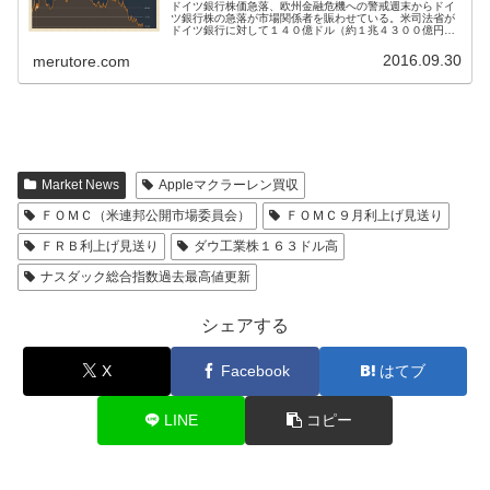
ドイツ銀行株価急落、欧州金融危機への警戒週末からドイ
ツ銀行株の急落が市場関係者を賑わせている。米司法省が
ドイツ銀行に対して１４０億ドル（約１兆４３００億円）
の和解金を要求された事から、市場はドイツ銀行が再び経
営難になるのではないかと警戒が高...
2016.09.30
merutore.com
Market News
Appleマクラーレン買収
ＦＯＭＣ（米連邦公開市場委員会）
ＦＯＭＣ９月利上げ見送り
ＦＲＢ利上げ見送り
ダウ工業株１６３ドル高
ナスダック総合指数過去最高値更新
シェアする
X
Facebook
はてブ
LINE
コピー