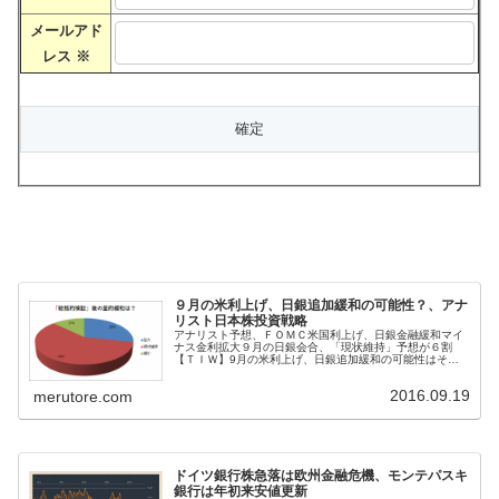
メールアド
レス
※
９月の米利上げ、日銀追加緩和の可能性？、アナ
リスト日本株投資戦略
アナリスト予想、ＦＯＭＣ米国利上げ、日銀金融緩和マイ
ナス金利拡大９月の日銀会合、「現状維持」予想が６割
【ＴＩＷ】9月の米利上げ、日銀追加緩和の可能性はそれ
ほどは高くないとみているものの、マーケットは思惑的に
動く可能性も十分考えられると指摘。...
2016.09.19
merutore.com
ドイツ銀行株急落は欧州金融危機、モンテパスキ
銀行は年初来安値更新