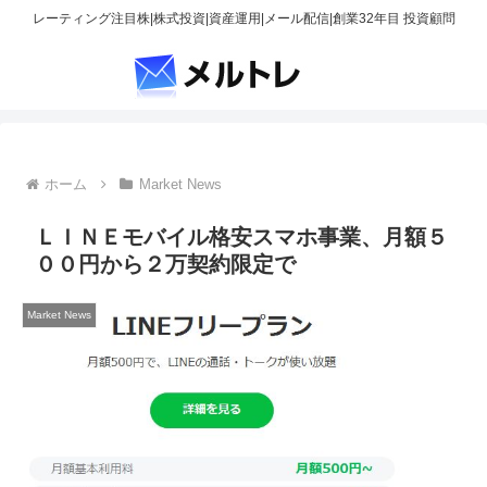
レーティング注目株|株式投資|資産運用|メール配信|創業32年目 投資顧問
ホーム
Market News
ＬＩＮＥモバイル格安スマホ事業、月額５
００円から２万契約限定で
Market News