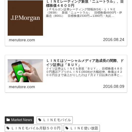
ＬＩＮＥレーティング新規「ニュートラル」、目
標株価４６００円
ＪＰモルガン証券レーティング情報(8/24)・ＬＩＮＥ
（3938） 新規「ニュートラル」 目標株価4600円・伊
藤忠（8001） 目標株価1530円→1380円・丸紅
（8002） 目標株価500円→540円・三井物産（8031）
目標株価1...
2016.08.24
merutore.com
ＬＩＮＥはソーシャルメディア急成長の間際、ド
イツ証券は「ＢＵＹ」
ドイツ証券はＬＩＮＥを新規「ＢＵＹ」、目標株価４８０
０円通話アプリのＬＩＮＥ(3938)が大幅続伸、株価は４２
００円台まで値上がりしたのは７月２７日以来の水準とな
っている。複数の証券会社が同時にアナリストレポートを
リリースしてレーティングカ...
2016.08.09
merutore.com
Market News
ＬＩＮＥモバイル
ＬＩＮＥモバイル月額５００円
ＬＩＮＥ使い放題