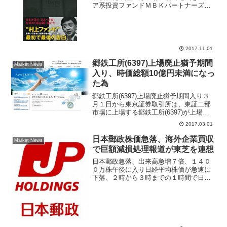
ア系投資ファンドＭＢＫパートナーズが
ＴＯＢ（株式公開買付）により全株取得
して、黒田電気上場廃止になる計画が発
表された。ＭＢＫパートナーズは傘下の
ＫＭホールディングス名義...
2017.11.01
郷鉄工所(6397)上場廃止猶予期間
Market News
入り、時価総額10億円未満になっ
た為
郷鉄工所(6397)上場廃止猶予期間入り３
月１日から東京証券取引所は、東証二部
市場に上場する郷鉄工所(6397)が上場廃
止に係る猶予期間入りになったと発表し
2017.03.01
た。先月まで株価７０円台で推移してい
たが、直近では５４円まで値下がりして
日本郵政株価急落、海外企業買収
Market News
いた、３月１...
で巨額減損処理報道が東芝を連想
日本郵政急落、出来高急増７倍、１４０
０万株午後に入り日経平均株価が急速に
下落、２時から３時までの１時間で日経
平均株価は前日比プラスからマイナスに
転じて取引を終えた。この日、相場下落
の主役は日本郵政(6178)だった。２０１
５年に日本郵政が買...