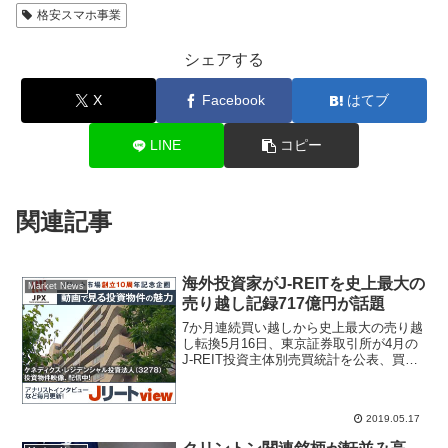
格安スマホ事業
シェアする
X
Facebook
はてブ
LINE
コピー
関連記事
海外投資家がJ-REITを史上最大の
Market News
売り越し記録717億円が話題
7か月連続買い越しから史上最大の売り越
し転換5月16日、東京証券取引所が4月の
J-REIT投資主体別売買統計を公表、買い
越し存在の大きかったのは投資信託が220
億円、日本銀行が96億円、銀行金融機関
が94億円だったのに対し、海外投資家が
2019.05.17
全て...