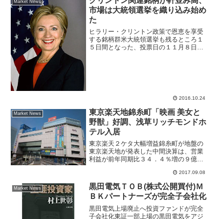
クリントン関連銘柄が軒並み高、
Market News
市場は大統領選挙を織り込み始め
た
ヒラリー・クリントン政策で恩恵を享受
する銘柄群米大統領選挙も残るところ１
５日間となった、投票日の１１月８日ま
で最後のサプライズが無いとは言えない
ものの、市場は概ねヒラリー・クリント
ン氏が次期米国大統領になると織り込み
始めているようだ。ヒラリ...
2016.10.24
東京楽天地錦糸町「映画 美女と
Market News
野獣」好調、浅草リッチモンドホ
テル入居
東京楽天２ケタ大幅増益錦糸町が地盤の
東京楽天地が発表した中間決算は、営業
利益が前年同期比３４．４％増の９億
円、経常利益４９．２％増の９億９５０
2017.09.08
０万円、最終利益６４．６％増の６億９
０００万円となった、売上高は１．７％
黒田電気ＴＯＢ(株式公開買付)Ｍ
Market News
増の５３億８０００万円と微...
ＢＫパートナーズが完全子会社化
黒田電気上場廃止へ投資ファンドが完全
子会社化東証一部上場の黒田電気をアジ