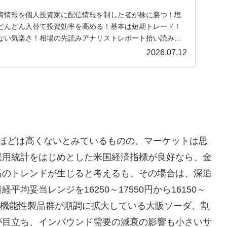
資情報を個人投資家に配信情報を制した者が株に勝つ！塩
どんどん入替て投資効率を高める！基本は短期トレード！
ない気楽さ！相場の先読みアナリストレポート拾い読みを
...
2026.07.12
れほどは高くないとみているものの、マーケットは思
雇用統計をはじめとした米国経済指標が良好なら、金
高のトレンドが生じると考えるも、その場合は、深追
均妥当レンジを16250～17550円から16150～
力の機能性製品群が順調に拡大している大阪ソーダ、割
が目立ち、インバウンド需要の減衰の影響も小さいサ