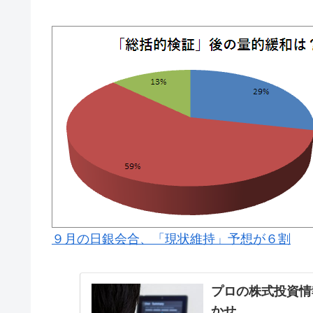
９月の日銀会合、「現状維持」予想が６割
プロの株式投資情
かせ