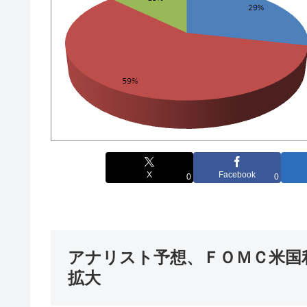
X
Facebook
0
0
アナリスト予想、ＦＯＭＣ米国
拡大