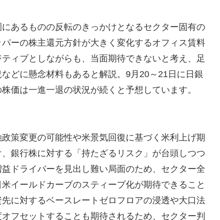
圏にあるものの反転のきっかけとなるセクター固有の
ッパーの株主還元方針が大きく変化するオフィス賃料
ジティブとしながらも、当面期待できないと考え、足
などに懸念材料もあると解説。9月20～21日に日銀
の株価は一進一退の状況が続くと予想しています。
融政策変更の可能性や米景気回復に基づく米利上げ期
け、銀行株に対する「持たざるリスク」が台頭しつつ
増益ドライバーを見出し難い局面のため、セクター全
日米イールドカーブのスティープ化が期待できること
資先に対するベースレートゼロフロアの浸透や大口法
度オフセットすることも期待されるため、セクター判