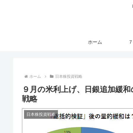
ホーム
７
ホーム
日本株投資戦略
９月の米利上げ、日銀追加緩和
戦略
日本株投資戦略