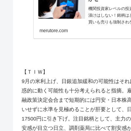
機関投資家レベルの投
漬けはしない！銘柄は
買いも売りも強制され
毎日配信！個人投資家、株
merutore.com
【ＴＩＷ】
9月の米利上げ、日銀追加緩和の可能性はそ
惑的に動く可能性も十分考えられると指摘。
融政策決定会合まで短期的には円安・日本株
いせずに水準を見極めることが肝要として、日経平
17500円に引き下げ。注目銘柄として、主
安感が目立つ日立、調剤薬局に比べて割安感