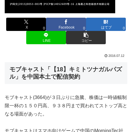
X
Facebook
はてブ
0
0
0
LINE
コピー
2016.07.12
モブキャスト「【18】キミトツナガルパズ
ル」を中国本土で配信契約
モブキャスト(3664)が３日ぶりに急騰、株価は一時値幅制
限一杯の１５０円高、９３８円まで買われてストップ高と
なる場面があった。
モブキャストはスマホ向けゲームで中国のMorningTec社