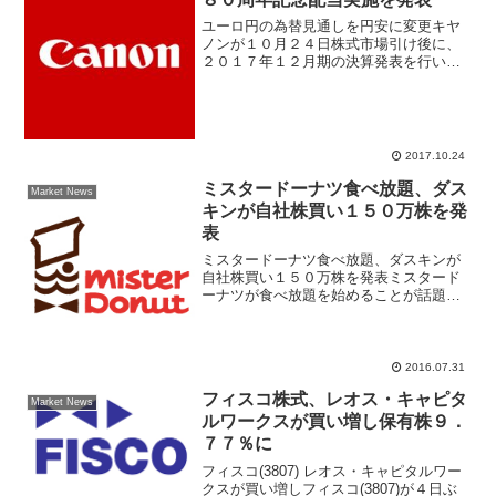
ユーロ円の為替見通しを円安に変更キヤ
ノンが１０月２４日株式市場引け後に、
２０１７年１２月期の決算発表を行い、
業績予想を上方修正した。さらに創立８
０周年に伴う記念配当１０円を足して、
年間配当を１６０円とすることを合わせ
て発表した。レーザープリ...
2017.10.24
ミスタードーナツ食べ放題、ダス
Market News
キンが自社株買い１５０万株を発
表
ミスタードーナツ食べ放題、ダスキンが
自社株買い１５０万株を発表ミスタード
ーナツが食べ放題を始めることが話題に
なっている、８月１日から１時間１２０
０円でドーナツ、コーヒーも楽しめると
いう、「ドーナツビュッフェ」は夏休み
シーズンということもあり...
2016.07.31
フィスコ株式、レオス・キャピタ
Market News
ルワークスが買い増し保有株９．
７７％に
フィスコ(3807) レオス・キャピタルワー
クスが買い増しフィスコ(3807)が４日ぶ