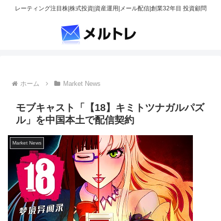
レーティング注目株|株式投資|資産運用|メール配信|創業32年目 投資顧問
ホーム
Market News
モブキャスト「【18】キミトツナガルパズ
ル」を中国本土で配信契約
Market News