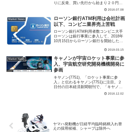
りに反発、買い先行から始まり２０円高
の３１９円まで上昇する場面もあった。
2016.07.08
３月高値、６５７円から株価は２５１円
まで下落したために上値はシコリが残っ
ローソン銀行ATM利用は会社計画
Market News
て重たい状...
以下、コンビニ業界売上苦戦
ローソン銀行ATM利用者数コンビニ大手
ローソンは銀行事業に参入して、2018年
10月15日からローソン銀行を開始した。
小売業が主導で設立された銀行として
2019.03.15
は、セブン＆アイホールディングス傘下
のセブン銀行(8410)、イオン(8267)傘下の
キャノンが宇宙ロケット事業に参
イ...
Market News
入、宇宙航空研究開発機構開発に
参画
キヤノン(7751)、「ロケット事業に参
入」と伝わるキヤノン(7751)に注目。２
日付の日本経済新聞朝刊で、「キヤノン
は宇宙ロケット事業に参入する」と伝え
2016.12.02
られた。報道によると、「宇宙航空研究
開発機構（ＪＡＸＡ）が手掛けるミニロ
ケットの開発に...
ヤマハ発動機が日経平均臨時銘柄入れ替
えの採用候補、シャープは除外へ