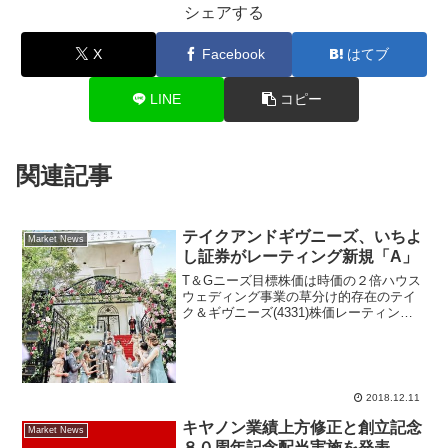
シェアする
X
Facebook
はてブ
LINE
コピー
関連記事
テイクアンドギヴニーズ、いちよ
Market News
し証券がレーティング新規「A」
T＆Gニーズ目標株価は時価の２倍ハウス
ウェディング事業の草分け的存在のテイ
ク＆ギヴニーズ(4331)株価レーティング
新規「A」といちよし証券が評価。朝方か
ら買い先行で始まり東証一部市場の値上
がり率ランキングトップ。いちよし証券
では「順調な業...
2018.12.11
キヤノン業績上方修正と創立記念
Market News
８０周年記念配当実施を発表