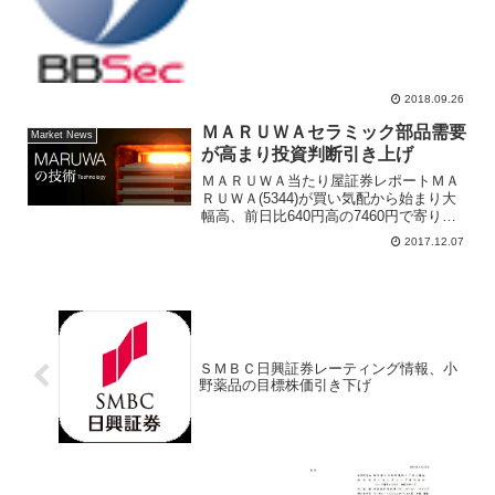
が買い気配のまま、午前の取引を終え
た。後場に入り1725円の買い気配に72万
株、売り注文40万株と一致しない。IPO
市場関...
2018.09.26
ＭＡＲＵＷＡセラミック部品需要
Market News
が高まり投資判断引き上げ
ＭＡＲＵＷＡ当たり屋証券レポートＭＡ
ＲＵＷＡ(5344)が買い気配から始まり大
幅高、前日比640円高の7460円で寄り付
き上場来高値に接近した。当たり屋証券
2017.12.07
からポジティブな内容のレポートが買い
手掛かり材料となった。東海東京証券
は、ＭＡＲＵＷ...
ＳＭＢＣ日興証券レーティング情報、小
野薬品の目標株価引き下げ