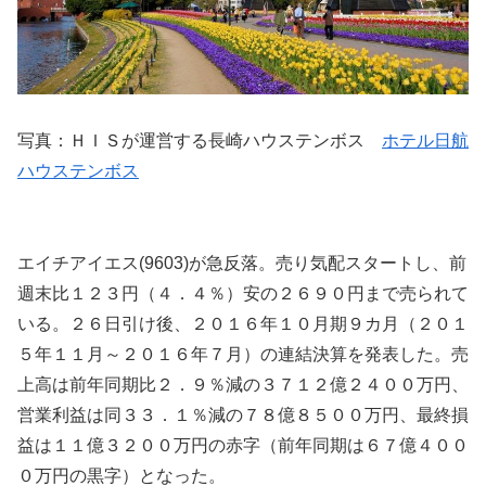
写真：ＨＩＳが運営する長崎ハウステンボス
ホテル日航
ハウステンボス
エイチアイエス(9603)が急反落。売り気配スタートし、前
週末比１２３円（４．４％）安の２６９０円まで売られて
いる。２６日引け後、２０１６年１０月期９カ月（２０１
５年１１月～２０１６年７月）の連結決算を発表した。売
上高は前年同期比２．９％減の３７１２億２４００万円、
営業利益は同３３．１％減の７８億８５００万円、最終損
益は１１億３２００万円の赤字（前年同期は６７億４００
０万円の黒字）となった。