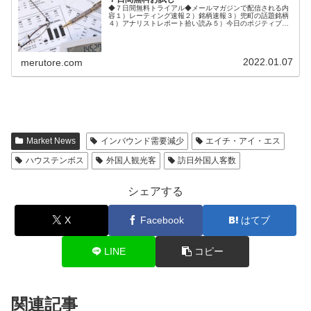
◆７日間無料トライアル◆メールマガジンで配信される内
容１）レーティング速報２）銘柄速報３）兜町の話題銘柄
４）アナリストレポート拾い読み５）今日のポジティブ＆
ネガティブ銘柄６）市場の話題ご登録後、１週間メルトレ
無料体験メールが配信されます。◆...
2022.01.07
merutore.com
Market News
インバウンド需要減少
エイチ・アイ・エス
ハウステンボス
外国人観光客
訪日外国人客数
シェアする
X
Facebook
はてブ
LINE
コピー
関連記事