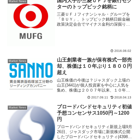
国内大手が三菱ＵＦＪを銀行セク
Market News
ターのトップピック銘柄に
三菱ＵＦＪフィナンシャル・グループを
「ＢＵＹ」、トップピック銘柄日銀金融
政策決定会合でマイナス金利の深掘りが
なかったことで、市場は銀行・金融機関
に配慮した追加金融緩和だったと一定の
評価。２９日からメガバンクを中心に急
上昇、きょうは上げ一服と...
2016.08.02
山王創業者一族が保有株式一部売
Market News
却、株価は１０年ぶり１８００円
超え
山王株価の今後は？ジャスダック上場の
山王(3441)が個人投資家を中心に人気を
集め、株価は２００７年以来、１０年ぶ
りに１８００円台の高値を超えた。８月
2017.09.11
2018.04.13
３１日には１９７４円の高値まで値上が
りして大商い、その後９月７日に１２１
ブロードバンドセキュリティ初値
Market News
７円まで下落して調...
予想コンセンサス1050円～1200
円
ブロードバンドセキュリティ新規上場9月
26日、ジャスダック市場に新規株式公開
したブロードバンドセキュリティ(4398)