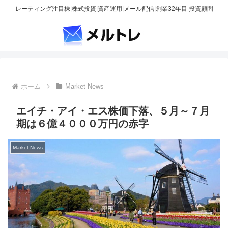
レーティング注目株|株式投資|資産運用|メール配信|創業32年目 投資顧問
ホーム
Market News
エイチ・アイ・エス株価下落、５月～７月
期は６億４０００万円の赤字
Market News