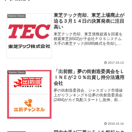
東芝テック売却、東芝上場廃止が
Market News
迫る３月１４日の決算発表に注目
高い
東芝テック売却、東芝債務超過を回避を
模索東芝(6502)が子会社ＰＯＳシステム
大手の東芝テック(6588)株式を売却し
て、債務超過を回避する方向に入ったと
報じられている。１月に観測が流れ報じ
られたときは東芝テック、東芝病院だっ
たが、株式市場...
2017.03.13
「出前館」夢の街創造委員会をＬ
Market News
ＩＮＥが２０％出資し持分法適用
会社
夢の街創造委員会、ジャスダック市場値
上がりランキング６位夢の街創造委員会
(2484)がカイ気配スタートし急伸。前日
比247円（12.3％）高の2249円まで買われ
ている。13日引け後、ＬＩＮＥ(3938)が
夢の街創造委員会の既存株主より普通...
2016.10.14