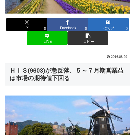
X
Facebook
はてブ
0
0
0
LINE
コピー
2016.08.29
ＨＩＳ(9603)が急反落、５～７月期営業益
は市場の期待値下回る