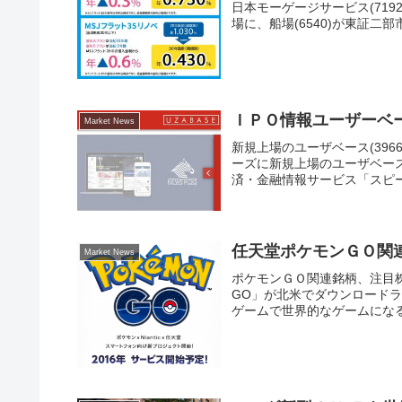
日本モーゲージサービス(71
場に、船場(6540)が東証二
ＩＰＯ情報ユーザーベ
Market News
新規上場のユーザベース(39
ーズに新規上場のユーザベース(
済・金融情報サービス「スピー
任天堂ポケモンＧＯ関
Market News
ポケモンＧＯ関連銘柄、注目株は
GO」が北米でダウンロード
ゲームで世界的なゲームになる