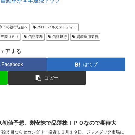
タ自動車が４年連続トップ
傘下の銀行統合へ
グローバルカストディー
三菱ＵＦＪ
信託業務
信託銀行
資産運用業務
ェアする
Facebook
はてブ
コピー
ス初値予想、割安株で品薄株ＩＰＯなので期待大
が控え目ならセカンダリー投資１２月１９日、ジャスダック市場に