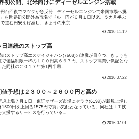
世界初公開、北米向けにディーゼルエンジン搭載
10円台回復でマツダが急反発、ディーゼルエンジンで米国市場へ挑
-5」を世界初公開外為市場でドル・円が６月１日以来、５カ月半ぶ
で進む円安を好感し、きょうの東京...
2016.11.19
が５日連続のストップ高
連続のストップ高エスケイジャパン(7608)の連騰が目立つ、きょうも
点で値幅制限一杯の１００円高６６７円、ストップ高買い気配とな
た同社の２０１７年第1四半期...
2016.07.22
9)初値予想は２３００～２６００円と高め
規上場７月１日、東証マザーズ市場にセラク(6199)が新規上場し
1500円を上回る1575円で買い気配となっている。同社はＩＴ技
支援するサービスを行っている...
2016.07.01