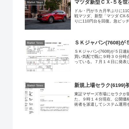
マツダ新型ＣＸ-５を
Market News
ドル・円が５カ月半ぶりに1
戦マツダ、新型「マツダ CX
りに110円台を回復。急ピッチ
ＳＫジャパン(7608)
Market News
ＳＫジャパン(7608)が５日
買い気配で既に９時３０分時
っている。７月１４日に発表し
新規上場セラク(619
Market News
東証マザーズ市場にセラクが新
た、９時１４分現在、公開価格
術者を派遣してシステム運用を