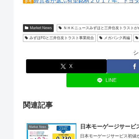
経営者が選ぶ有望銘柄２０１７年、トヨ
参考
Market News
ＮＨＫニュースみずほと三井住友トラストが
みずほFGと三井住友トラスト事業統合
メガバンク再編
シ
X
LINE
関連記事
日本モーゲージサービ
Market News
日本モーゲージサービス初値