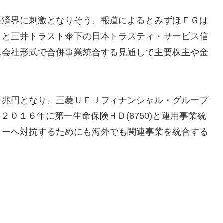
経済界に刺激となりそう、報道によるとみずほＦＧは
）と三井トラスト傘下の日本トラスティ・サービス信
株会社形式で合併事業統合する見通しで主要株主や金
０兆円となり、三菱ＵＦＪフィナンシャル・グループ
ほ２０１６年に第一生命保険ＨＤ(8750)と運用事業統
ィーへ対抗するためにも海外でも関連事業を統合する