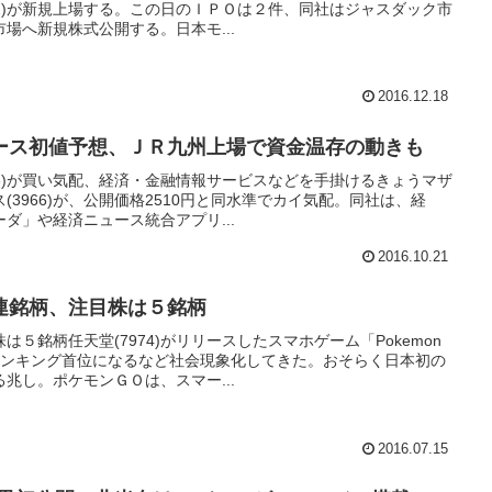
92)が新規上場する。この日のＩＰＯは２件、同社はジャスダック市
部市場へ新規株式公開する。日本モ...
2016.12.18
ース初値予想、ＪＲ九州上場で資金温存の動きも
66)が買い気配、経済・金融情報サービスなどを手掛けるきょうマザ
3966)が、公開価格2510円と同水準でカイ気配。同社は、経
ダ」や経済ニュース統合アプリ...
2016.10.21
連銘柄、注目株は５銘柄
５銘柄任天堂(7974)がリリースしたスマホゲーム「Pokemon
ランキング首位になるなど社会現象化してきた。おそらく日本初の
兆し。ポケモンＧＯは、スマー...
2016.07.15