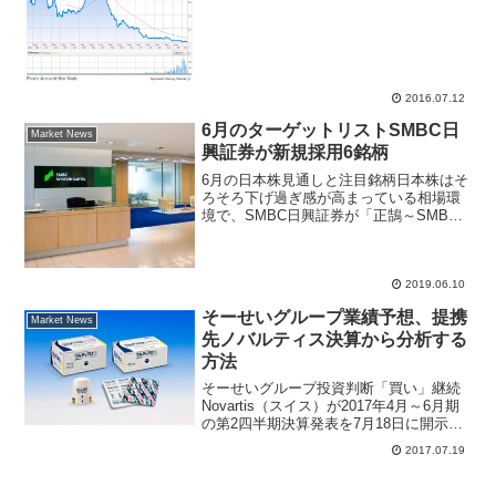
位の大手銀行で現存する世界最古の歴史
がある銀行。このモンテ・パスキ銀行が
世界の金融マーケットを震...
2016.07.12
6月のターゲットリストSMBC日
Market News
興証券が新規採用6銘柄
6月の日本株見通しと注目銘柄日本株はそ
ろそろ下げ過ぎ感が高まっている相場環
境で、SMBC日興証券が「正鵠～SMBC
日興ストラテジー・マンスリー2019年6月
号」で、安定成長の銘柄、株主還元に変
化があった銘柄、業績の割に株価の下振
れが大きい銘...
2019.06.10
そーせいグループ業績予想、提携
Market News
先ノバルティス決算から分析する
方法
そーせいグループ投資判断「買い」継続
Novartis（スイス）が2017年4月～6月期
の第2四半期決算発表を7月18日に開示し
た。ノバルティス社はそーせいグループ
2017.07.19
が権利を保有するＣＯＰＤ治療薬（慢性
閉塞性肺疾患）シーブリ、ウルティブロ
を販売...