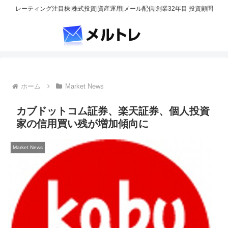
レーティング注目株|株式投資|資産運用|メール配信|創業32年目 投資顧問
ホーム
Market News
カブドットコム証券、楽天証券、個人投資
家の信用買い残が増加傾向に
Market News