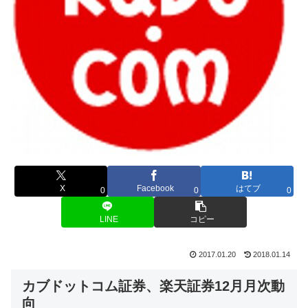
X
Facebook
はてブ
0
0
0
LINE
コピー
2017.01.20
2018.01.14
カブドットコム証券、楽天証券12月月次動
向