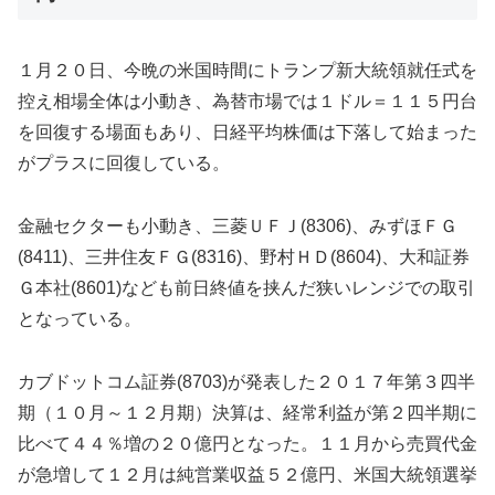
１月２０日、今晩の米国時間にトランプ新大統領就任式を
控え相場全体は小動き、為替市場では１ドル＝１１５円台
を回復する場面もあり、日経平均株価は下落して始まった
がプラスに回復している。
金融セクターも小動き、三菱ＵＦＪ(8306)、みずほＦＧ
(8411)、三井住友ＦＧ(8316)、野村ＨＤ(8604)、大和証券
Ｇ本社(8601)なども前日終値を挟んだ狭いレンジでの取引
となっている。
カブドットコム証券(8703)が発表した２０１７年第３四半
期（１０月～１２月期）決算は、経常利益が第２四半期に
比べて４４％増の２０億円となった。１１月から売買代金
が急増して１２月は純営業収益５２億円、米国大統領選挙