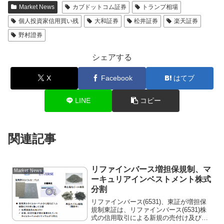
Market News
カブドットコム証券
トランプ相場
個人投資家信用買い残
大和証券
松井証券
楽天証券
野村證券
シェアする
X
Facebook
はてブ
LINE
コピー
関連記事
リファインバース増担保規制、マ
Market News
ーキュリアインベストメント株式
分割
リファインバース(6531)、東証が増担保
規制東証は、リファインバース(6531)株
式の信用取引による新規の売付け及び買