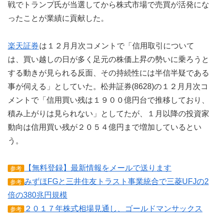
戦でトランプ氏が当選してから株式市場で売買が活発にな
ったことが業績に貢献した。
楽天証券
は１２月月次コメントで「信用取引について
は、買い越しの日が多く足元の株価上昇の勢いに乗ろうと
する動きが見られる反面、その持続性には半信半疑である
事が伺える」としていた。松井証券(8628)の１２月月次コ
メントで「信用買い残は１９００億円台で推移しており、
積み上がりは見られない」としてたが、１月以降の投資家
動向は信用買い残が２０５４億円まで増加しているとい
う。
【無料登録】最新情報をメールで送ります
参考
みずほFGと三井住友トラスト事業統合で三菱UFJの2
参考
倍の380兆円規模
２０１７年株式相場見通し、ゴールドマンサックス
参考