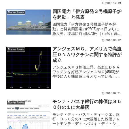
付けに係る委託保証金率を、きょうの売
2016.12.19
買分から50％以上（うち現金20％以上）
とする、と発表した。日証金も同日以
四国電力「伊方原発３号機原子炉
Market News
降、貸借取...
を起動」と発表
四国電力「伊方原発３号機原子炉を起
動」と発表四国電力(9507)が３日ぶりに
急反発。後場に前日比73円（7.5％）高の
1052円まで買われている。きょう午前９
2016.08.12
時30分に、2011年４月29日から第13回定
期検査を実施していた伊方発電所３号
アンジェスＭＧ、アメリカで高血
Market News
機...
圧ＤＮＡワクチンに関する特許が
成立
アンジェスＭＧ株価上昇、高血圧ＤＮＡ
ワクチンを好感アンジェスＭＧ(4563)が
午後に入り株価急上昇となっている、会
社側が発表したプレスリリースによると
「高血圧ＤＮＡワクチンに関する特許が
成立（米）」が手掛かり材料となった。
2016.09.21
リリースによると、...
モンテ・パスキ銀行の株価は３５
Market News
０分の１に大暴落
モンテ・ディ・パスキ・ディ・シエナ銀
行 ３５０分の１に大暴落した株価チャ
ートモンテ・ディ・パスキ・ディ・シエ
ナ銀行は創業１４７２年、イタリア第３