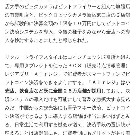
店大手のビックカメラはビットフライヤーと組んで旗艦店
の有楽町店と、ビックロビックカメラ新宿東口店の２店舗
から試験的に決算金額の上限を１０万円にしてビットコイ
ン決済システムを導入、今後の様子をみながら全店への導
入を検討することにしたと報じられた。
リクルートライフスタイルはコインチェック取引所と組ん
で、専用タブレットを使ったＰＯＳ（販売時点情報管理）
レジアプリ「Ａｉｒレジ」で消費者がスマートフォンでビ
ットコイン決済をできるようにする。
「Ａｉｒレジ」は小
売店、飲食店など既に全国２６万店舗が採用
しており、決
済システムの導入だけも可能にして普及が急拡大する見込
みだ。中国からの観光客にも電子マネー決済、ビットコイ
ン決済ができるように導入する店舗は相当に多いはずとみ
る。日常生活で利用する機会が増え、決済手段の選択肢が
増えることは店舗側にも、消費者側にもメリットがあり海