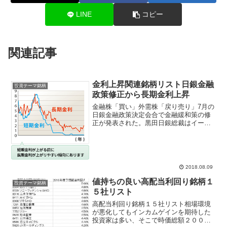
LINE
コピー
関連記事
金利上昇関連銘柄リスト日銀金融
投資テーマ銘柄
政策修正から長期金利上昇
金融株「買い」外需株「戻り売り」7月の
日銀金融政策決定会合で金融緩和策の修
正が発表された。黒田日銀総裁はイール
ドカーブ・コントロール政策（ＹＣＣ）
長期金利上昇の容認、フォーワードガイ
ダンスの導入、ＥＴＦのＴＯＰＩＸの購
入比重を引き上げなど株...
2018.08.09
値持ちの良い高配当利回り銘柄１
投資テーマ銘柄
５社リスト
高配当利回り銘柄１５社リスト相場環境
が悪化してもインカムゲインを期待した
投資家は多い、そこで時価総額２０００