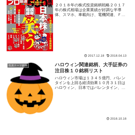
２０１８年の株式投資銘柄戦略２０１７
年の株式相場は企業業績が好調な半導
体、スマホ、車載向け、電機関連、ＦＡ
関連、ロボット、産業機械、工作機械セ
クター株の上昇が目立った。株価上昇が
一巡すると投資家は出遅れ銘柄を探すよ
うになり、１２月に入り三菱...
2017.12.18
2018.04.13
ハロウィン関連銘柄、大手証券の
投資テーマ銘柄
注目株１０銘柄リスト
ハロウィン市場は１３４５億円、バレン
タインを上回る経済効果１０月３１日は
ハロウィン、日本ではバレンタイン、ク
リスマスなど海外から伝わったイベント
が企業の商機になる。ＳＭＢＣ日興証券
ウィークリーによると、「日本記念日協
会は、２０１６年のハロウ...
2016.10.16