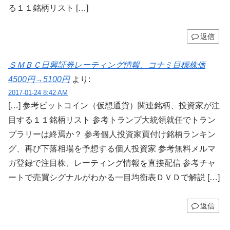
る１１銘柄リスト […]
返信
ＳＭＢＣ日興証券レーティング情報、コナミ目標株価
4500円→5100円
より:
2017-01-24 8:42 AM
[…] 参考ビットコイン（仮想通貨）関連銘柄、投資家が注
目する１１銘柄リスト 参考トランプ大統領就任でトラン
プラリーは終焉か？ 参考個人投資家買付け銘柄ランキン
グ、再び下落相場を予想する個人投資家 参考無料メルマ
ガ登録で注目株、レーティング情報を直接配信 参考チャ
ートで売買シグナルがわかる一目均衡表ＤＶＤで解説 […]
返信