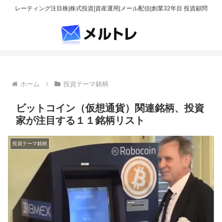
レーティング注目株|株式投資|資産運用|メール配信|創業32年目 投資顧問
ホーム
投資テーマ銘柄
ビットコイン（仮想通貨）関連銘柄、投資
家が注目する１１銘柄リスト
投資テーマ銘柄