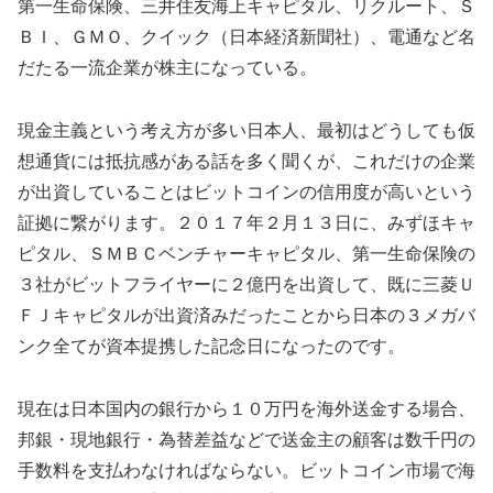
第一生命保険、三井住友海上キャピタル、リクルート、Ｓ
ＢＩ、ＧＭＯ、クイック（日本経済新聞社）、電通など名
だたる一流企業が株主になっている。
現金主義という考え方が多い日本人、最初はどうしても仮
想通貨には抵抗感がある話を多く聞くが、これだけの企業
が出資していることはビットコインの信用度が高いという
証拠に繋がります。２０１７年２月１３日に、みずほキャ
ピタル、ＳＭＢＣベンチャーキャピタル、第一生命保険の
３社がビットフライヤーに２億円を出資して、既に三菱Ｕ
ＦＪキャピタルが出資済みだったことから日本の３メガバ
ンク全てが資本提携した記念日になったのです。
現在は日本国内の銀行から１０万円を海外送金する場合、
邦銀・現地銀行・為替差益などで送金主の顧客は数千円の
手数料を支払わなければならない。ビットコイン市場で海