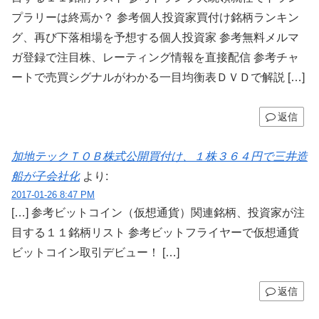
プラリーは終焉か？ 参考個人投資家買付け銘柄ランキン
グ、再び下落相場を予想する個人投資家 参考無料メルマ
ガ登録で注目株、レーティング情報を直接配信 参考チャ
ートで売買シグナルがわかる一目均衡表ＤＶＤで解説 […]
返信
加地テックＴＯＢ株式公開買付け、１株３６４円で三井造
船が子会社化
より:
2017-01-26 8:47 PM
[…] 参考ビットコイン（仮想通貨）関連銘柄、投資家が注
目する１１銘柄リスト 参考ビットフライヤーで仮想通貨
ビットコイン取引デビュー！ […]
返信