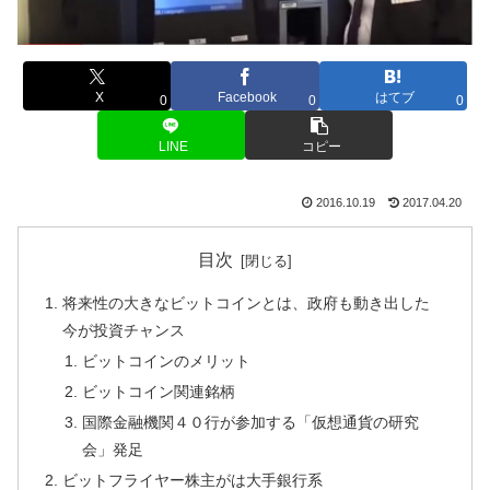
X
Facebook
はてブ
0
0
0
LINE
コピー
2016.10.19
2017.04.20
目次
将来性の大きなビットコインとは、政府も動き出した
今が投資チャンス
ビットコインのメリット
ビットコイン関連銘柄
国際金融機関４０行が参加する「仮想通貨の研究
会」発足
ビットフライヤー株主がは大手銀行系