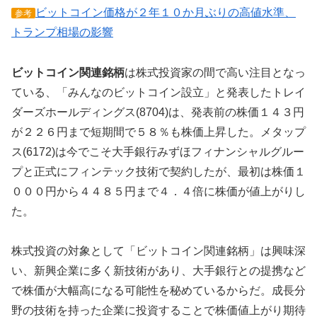
ビットコイン価格が２年１０か月ぶりの高値水準、
参考
トランプ相場の影響
ビットコイン関連銘柄
は株式投資家の間で高い注目となっ
ている、「みんなのビットコイン設立」と発表したトレイ
ダーズホールディングス(8704)は、発表前の株価１４３円
が２２６円まで短期間で５８％も株価上昇した。メタップ
ス(6172)は今でこそ大手銀行みずほフィナンシャルグルー
プと正式にフィンテック技術で契約したが、最初は株価１
０００円から４４８５円まで４．４倍に株価が値上がりし
た。
株式投資の対象として「ビットコイン関連銘柄」は興味深
い、新興企業に多く新技術があり、大手銀行との提携など
で株価が大幅高になる可能性を秘めているからだ。成長分
野の技術を持った企業に投資することで株価値上がり期待