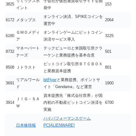
リミックスポ
子会社が仮想通貨取引サイトを開
3825
153
イント
発中
オンライン決済、SPIKEコインを
6172
メタップス
2064
運営中
ＧＭＯメディ
オンラインゲームにビットコイン
6180
3225
ア
決済サービス導入
マネーパート
テックビューロと米国取引所クラ
8732
501
ナーズ
ーケンと業務提携を基本合意
ビットコイン取引所ＢＴＣＢＯＸ
8508
Ｊトラスト
801
と業務資本提携
リアルワール
bitFlyer
と業務提携、ポイントサ
3691
1900
ド
イト「Gendama」など運営
資本提携先「株式会社世界」が国
ＪＩＧ－ＳＡ
3914
内初の不動産ビットコイン決済を
6700
Ｗ
実施
ハイパフォーマンスゲーム
日本株情報
PC[ALIENWARE]