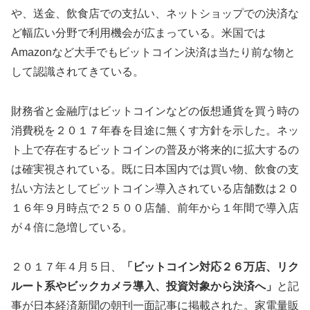
や、送金、飲食店での支払い、ネットショップでの決済な
ど幅広い分野で利用機会が広まっている。米国では
Amazonなど大手でもビットコイン決済は当たり前な物と
して認識されてきている。
財務省と金融庁はビットコインなどの仮想通貨を買う時の
消費税を２０１７年春を目途に無くす方針を示した。ネッ
ト上で存在するビットコインの普及が将来的に拡大するの
は確実視されている。既に日本国内では買い物、飲食の支
払い方法としてビットコイン導入されている店舗数は２０
１６年９月時点で２５００店舗、前年から１年間で導入店
が４倍に急増している。
２０１７年４月５日、
「ビットコイン対応２６万店、リク
ルート系やビックカメラ導入、投資対象から決済へ」
と記
事が日本経済新聞の朝刊一面記事に掲載された。家電量販