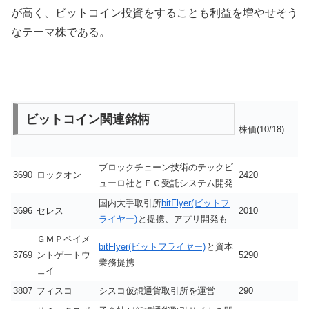
が高く、ビットコイン投資をすることも利益を増やせそう
なテーマ株である。
ビットコイン関連銘柄
株価(10/18)
ブロックチェーン技術のテックビ
3690
ロックオン
2420
ューロ社とＥＣ受託システム開発
国内大手取引所
bitFlyer(ビットフ
3696
セレス
2010
ライヤー)
と提携、アプリ開発も
ＧＭＰペイメ
bitFlyer(ビットフライヤー)
と資本
3769
ントゲートウ
5290
業務提携
ェイ
3807
フィスコ
シスコ仮想通貨取引所を運営
290