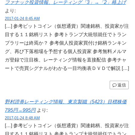
ファナック投資情報、レーティング「3」→「2」格上げ
より:
2017-01-24 8:45 AM
[…] 参考ビットコイン（仮想通貨）関連銘柄、投資家が注
目する１１銘柄リスト 参考トランプ大統領就任でトラン
プラリーは終焉か？ 参考個人投資家買付け銘柄ランキン
グ、再び下落相場を予想する個人投資家 参考無料メルマ
ガ登録で注目株、レーティング情報を直接配信 参考チャ
ートで売買シグナルがわかる一目均衡表ＤＶＤで解説 […]
返信
野村證券レーティング情報、東京製鐵（5423）目標株価
795円→995円
より:
2017-01-24 8:48 AM
[…] 参考ビットコイン（仮想通貨）関連銘柄、投資家が注
目する１１銘柄リスト 参考トランプ大統領就任でトラン