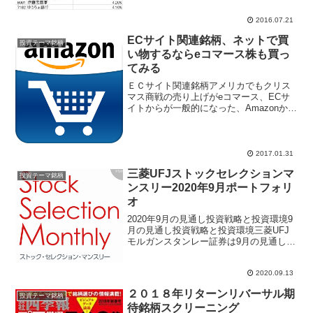
億円以上で「高配当利回り銘柄スクリー
ニングリスト」を国内大手証券がまとめ
2016.07.21
た。レポートでは５０社リストになって
いるが、上位１５社をまと...
ECサイト関連銘柄、ネットで買
投資テーマ銘柄
い物するならeコマース株も買っ
てみる
ＥＣサイト関連銘柄アメリカでもクリス
マス商戦の売り上げがeコマース、ECサ
イトからが一般的になった、Amazonから
商品を購入するのはスマートフォンから
でもタブレット、パソコンからでも容易
にできる。家電などは秋葉原のリアル店
舗で商品の説明と...
2017.01.31
三菱UFJストックセレクションマ
投資テーマ銘柄
ンスリー2020年9月ポートフォリ
オ
2020年9月の見通し投資戦略と投資環境9
月の見通し投資戦略と投資環境三菱UFJ
モルガンスタンレー証券は9月の見通し
に、物色動向の変化に留意と挙げた。8月
の物色動向はTOPIX17業種すべてが上昇
2020.09.13
したが、高値圏のグロース業種、ディフ
ェンシブ...
２０１８年リターンリバーサル期
投資テーマ銘柄
待銘柄スクリーニング