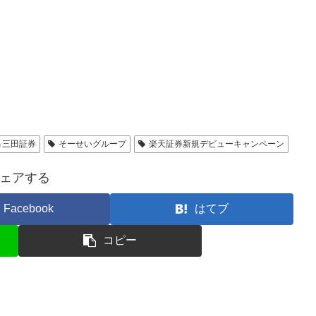
Ｇ三田証券
そーせいグループ
楽天証券新規デビューキャンペーン
ェアする
Facebook
はてブ
コピー