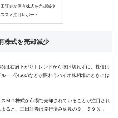
三田証券が保有株式を売却減少
オススメ注目レポート
有株式を売却減少
63)は右肩下がりトレンドから抜け切れずに、株価は
ープ(4565)などが賑わうバイオ株相場のときには
ェスＭＧ株式が市場で売却されていることが注目され
によると、三田証券は発行済み株数の９．５９％→