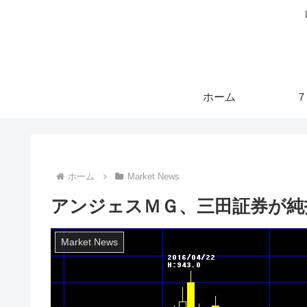
ホーム
７
ホーム
Market News
アンジェスＭＧ、三田証券が純
Market News