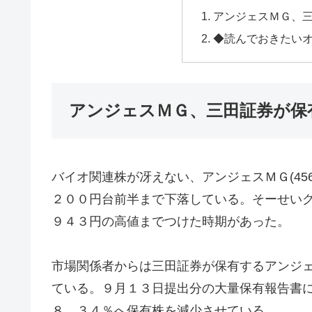
アンジェスＭＧ、
◆読んでおきたい
アンジェスＭＧ、三田証券が保
バイオ関連株が冴えない、アンジェスＭＧ(45
２００円台前半まで下落している。そーせいグル
９４３円の高値までつけた時期があった。
市場関係者からは三田証券が保有するアンジ
ている。９月１３日提出分の大量保有報告書
８．３４％へ保有株を減少させている。