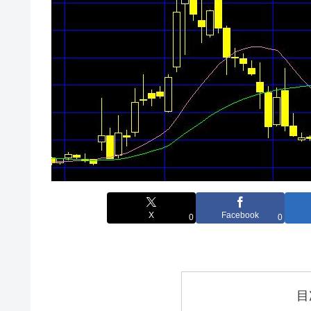
X
Facebook
0
0
目