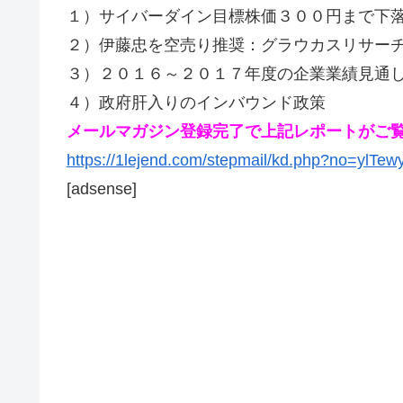
１）サイバーダイン目標株価３００円まで下
２）伊藤忠を空売り推奨：グラウカスリサー
３）２０１６～２０１７年度の企業業績見通
４）政府肝入りのインバウンド政策
メールマガジン登録完了で上記レポートがご
https://1lejend.com/stepmail/kd.php?no=ylTew
[adsense]