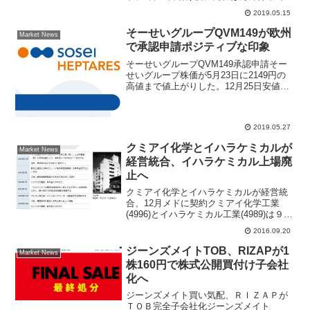
株を発行して約73億円の資金調達をする
2019.05.15
と発表したことが、株価下落材料となっ
ている。午前9時08分時点で、売り注文が
そーせいグループQVM149が欧州
Market News
買い注文を大幅...
で承認申請ポジティブな印象
そーせいグループQVM149承認申請そー
せいグループ株価が5月23日に2149円の
高値まで値上がりした。12月25日安値
748円からわずか5カ月間で株価は2.8倍に
値上がりした。2018年7月に1株を4株に
株式分割しているので、実質1万円を...
2019.05.27
クミアイ化学とイハラケミカルが
Market News
経営統合、イハラケミカル上場廃
止へ
クミアイ化学とイハラケミカルが経営統
合、12月メドに契約クミアイ化学工業
(4996)とイハラケミカル工業(4989)は９月
２０日引け後、経営統合に関する基本合
2016.09.20
意書を締結したと発表した。１２月中旬
をメドに最終契約を締結し、来年５月１
ジーンズメイトTOB、RIZAPが1
Market News
日の本統合...
株160円で株式公開買付け子会社
化へ
ジーンズメイト買い気配、ＲＩＺＡＰが
ＴＯＢ完全子会社化ジーンズメイト