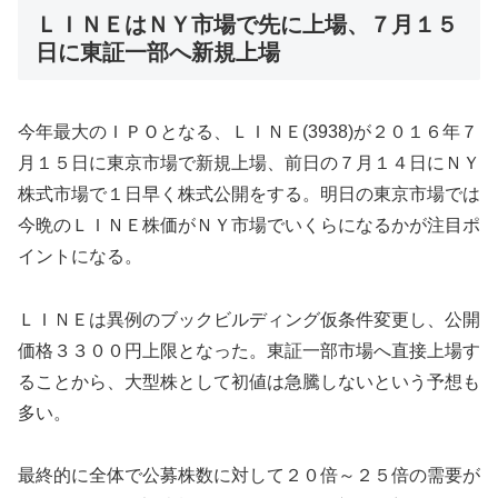
ＬＩＮＥはＮＹ市場で先に上場、７月１５
日に東証一部へ新規上場
今年最大のＩＰＯとなる、ＬＩＮＥ(3938)が２０１６年７
月１５日に東京市場で新規上場、前日の７月１４日にＮＹ
株式市場で１日早く株式公開をする。明日の東京市場では
今晩のＬＩＮＥ株価がＮＹ市場でいくらになるかが注目ポ
イントになる。
ＬＩＮＥは異例のブックビルディング仮条件変更し、公開
価格３３００円上限となった。東証一部市場へ直接上場す
ることから、大型株として初値は急騰しないという予想も
多い。
最終的に全体で公募株数に対して２０倍～２５倍の需要が