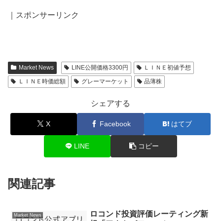
｜スポンサーリンク
Market News
LINE公開価格3300円
ＬＩＮＥ初値予想
ＬＩＮＥ時価総額
グレーマーケット
品薄株
シェアする
X
Facebook
はてブ
LINE
コピー
関連記事
ロコンド投資評価レーティング新
Market News