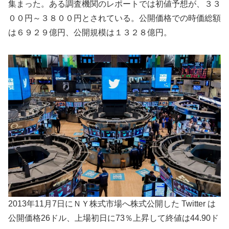
集まった。ある調査機関のレポートでは初値予想が、３３
００円～３８００円とされている。公開価格での時価総額
は６９２９億円、公開規模は１３２８億円。
2013年11月7日にＮＹ株式市場へ株式公開した Twitter は
公開価格26ドル、上場初日に73％上昇して終値は44.90ド