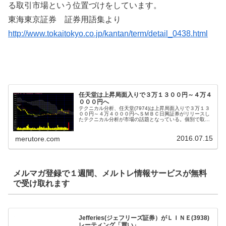
る取引市場という位置づけをしています。
東海東京証券 証券用語集より
http://www.tokaitokyo.co.jp/kantan/term/detail_0438.html
任天堂は上昇局面入りで３万１３００円～４万４
０００円へ
テクニカル分析、任天堂(7974)は上昇局面入りで３万１３
００円～４万４０００円へＳＭＢＣ日興証券がリリースし
たテクニカル分析が市場の話題となっている。個別で取り
上げられた銘柄は任天堂(7974)で、いまの相場の中心とな
っている銘柄。同証券...
2016.07.15
merutore.com
メルマガ登録で１週間、メルトレ情報サービスが無料
で受け取れます
Jefferies(ジェフリーズ証券）がＬＩＮＥ(3938)
レーティング「買い」