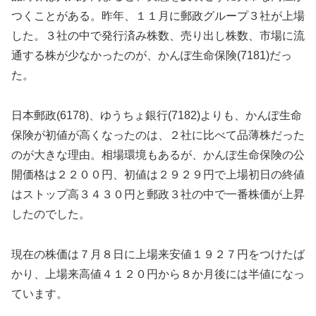
つくことがある。昨年、１１月に郵政グループ３社が上場
した。３社の中で発行済み株数、売り出し株数、市場に流
通する株が少なかったのが、かんぽ生命保険(7181)だっ
た。
日本郵政(6178)、ゆうちょ銀行(7182)よりも、かんぽ生命
保険が初値が高くなったのは、２社に比べて品薄株だった
のが大きな理由。相場環境もあるが、かんぽ生命保険の公
開価格は２２００円、初値は２９２９円で上場初日の終値
はストップ高３４３０円と郵政３社の中で一番株価が上昇
したのでした。
現在の株価は７月８日に上場来安値１９２７円をつけたば
かり、上場来高値４１２０円から８か月後には半値になっ
ています。