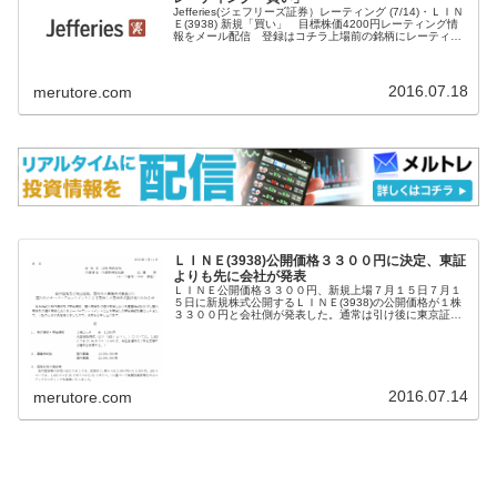
Jefferies(ジェフリーズ証券）レーティング (7/14)・ＬＩＮ
Ｅ(3938) 新規「買い」 目標株価4200円レーティング情
報をメール配信 登録はコチラ上場前の銘柄にレーティン
グが付与されるのは極めて異例なことブルームバーグ端末
（...
2016.07.18
merutore.com
ＬＩＮＥ(3938)公開価格３３００円に決定、東証
よりも先に会社が発表
ＬＩＮＥ公開価格３３００円、新規上場７月１５日７月１
５日に新規株式公開するＬＩＮＥ(3938)の公開価格が１株
３３００円と会社側が発表した。通常は引け後に東京証券
取引所が発表するのが普通だが、日米同時上場の為、珍し
く会社側が東証よりも先に発...
2016.07.14
merutore.com