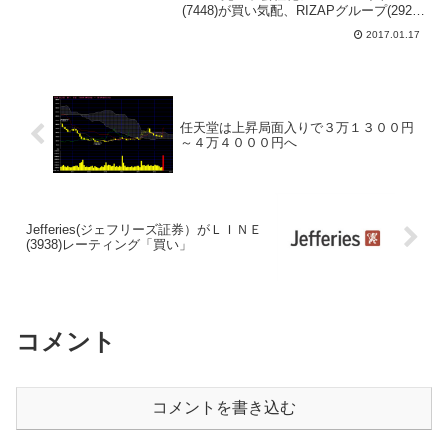
(7448)が買い気配、RIZAPグループ(2928)
が同社を子会社化すると発表した。ジー
2017.01.17
ンズメイトは賛同の意見を表明してい
る。１株あたり160円で株式公開買付け
（TOB）...
任天堂は上昇局面入りで３万１３００円
～４万４０００円へ
Jefferies(ジェフリーズ証券）がＬＩＮＥ
(3938)レーティング「買い」
コメント
コメントを書き込む