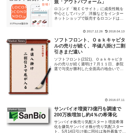
規「アウトパフォーム」
ロコンド「靴ＥＣサイト」に成長性靴を
中心としてバッグ、洋服などをインター
ネットショップで販売するロコンドは
2017年3月に新規上場した日の浅いＩＰＯ
銘柄。上場以来、株価の上値が重たかっ
2017.12.26
2018.04.13
たが非上場時からのベンチャーキャピタ
ルが保有株を市場で売...
ソフトフロント、Ｏａｋキャピタ
Market News
ルの売りが続く、半値八掛け二割
引きまだ遠い
ソフトフロント(2321)、Ｏａｋキャピタ
ルの売りが続く週明け７月１１日、参院
選で与党が勝利した全面高の地合いで、
ソフトフロント(2321)が７営業日連続安
と逆行安。６月２８日に高値６８６円を
つけてから短期間で株価急落したことで
注目されてい...
2016.07.11
サンバイオ増資73億円を調達で
Market News
200万株増加し約4％の希薄化
サンバイオ株売り気配スタート増資希薄
化を嫌気サンバイオ株が売り気配スター
ト、5月14日引け後に同社は海外募集で新