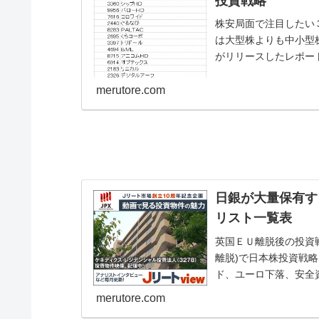
投資戦略
株安局面で注目したい
は大型株よりも中小型
がリリースしたレポー
り、中小型株の株価パフォ
merutore.com
日銀が大量保有す
リスト一覧表
英国ＥＵ離脱後の投資戦
離脱)で日本株投資戦
ド、ユーロ下落、安全
ル＝１００...
merutore.com