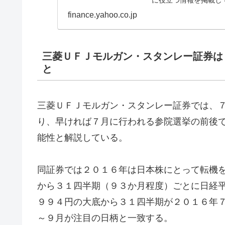
に役立つ情報を掲載し
finance.yahoo.co.jp
三菱ＵＦＪモルガン・スタンレー証券は
と
三菱ＵＦＪモルガン・スタンレー証券では、
り、早ければ７月に行われる参院選挙の前後
能性と解説している。
同証券では２０１６年は日本株にとって転機
から３１四半期（９３か月程度）ごとに日経
９９４円の大底から３１四半期が２０１６年
～９月が注目の日柄と一致する。