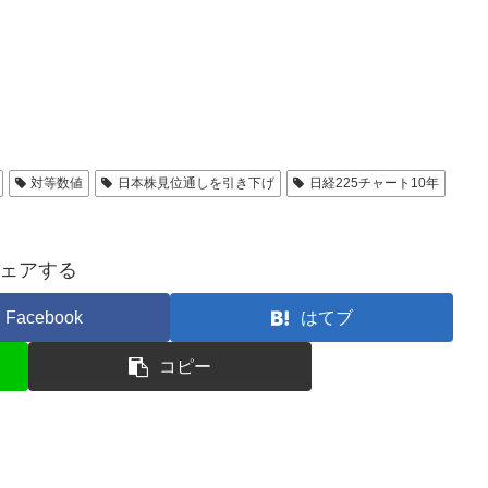
対等数値
日本株見位通しを引き下げ
日経225チャート10年
ェアする
Facebook
はてブ
コピー