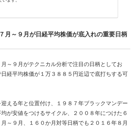
ています。
７月～９月が日経平均株価が底入れの重要日柄
７月～９月がテクニカル分析で注目の日柄としてお
で日経平均株価が１万３８８５円近辺で底打ちする可
を迎える年と位置付け、１９８７年ブラックマンデー
平均が安値をつけるサイクル、２００８年につけた６
７月～９月、１６０か月対等日柄でも２０１６年８月