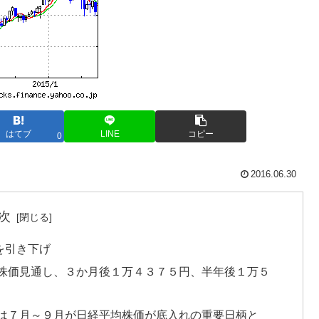
はてブ
LINE
コピー
0
2016.06.30
次
を引き下げ
株価見通し、３か月後１万４３７５円、半年後１万５
は７月～９月が日経平均株価が底入れの重要日柄と