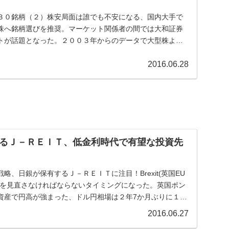
３０銘柄（２）株安局面は誰でも不安になる、国内大手で
株へ銘柄選びを推奨。マーケット関係者の間では大和証券
トが話題となった。２００３年からのデータで大型株よ
ー...
2016.06.28
るＪ－ＲＥＩＴ、低金利時代で有望な投資先
略、日銀が保有するＪ－ＲＥＩＴに注目！Brexit(英国EU
略を見直さなければならないタイミングになった。英国ポン
資産で円高が強まった、ドル円相場は２年7か月ぶりに１ド
2016.06.27