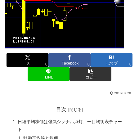
X
Facebook
はてブ
0
0
0
LINE
コピー
2016.07.20
目次
日経平均株価は強気シグナル点灯、一目均衡表チャー
ト
移動平均線と株価