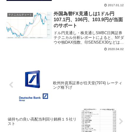
車(7203)、富士重工(7270)など輸出関連の
2017.01.12
花形企...
外国為替FX見通しは1ドル円
テクニカルチャート
107.1円、106円、103.9円が当面
のサポート
ドル円見通し・株見通しSMBC日興証券
テクニカル分析レポートによると、NYダ
ウや独DAX指数、印SENSEX30などは最
終的な底を打ったとは考え難いものの、
2020.04.02
短期的には4月半ば頃の時間帯までの間
に、もう一段の戻りを試す可能性がある
と指摘。日経...
欧州外資系証券が任天堂(7974) レーティ
ング格下げ
値持ちの良い高配当利回り銘柄１５社リ
スト