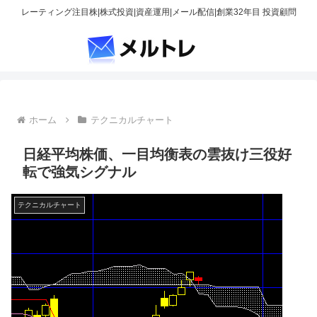
レーティング注目株|株式投資|資産運用|メール配信|創業32年目 投資顧問
ホーム
テクニカルチャート
日経平均株価、一目均衡表の雲抜け三役好
転で強気シグナル
テクニカルチャート