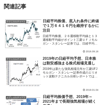
関連記事
日経平均株価、底入れ条件に終値
テクニカルチャート
で１万６４１６円を維持するかに
注目
日経平均株価、２６週移動平均線と１３
週移動平均線がポイント三菱ＵＦＪモル
ガン・スタンレー証券では、日経平均株
価が２６週移動平均線を維持できれば底
打ち機運が高まりやすくなるとレポート
2016.09.16
で紹介している。同証券のアナリスト
2019年の日経平均予想、日本株
は、９月１５日に日経平均株...
テクニカルチャート
は割安感強まる株式相場見通し
2019年は新たな強気相場元年か三菱UFJ
モルガン・スタンレー証券作成のエリオ
ット波動テクニカル分析レポートでは、
「悲観の中で強気相場は生まれる-2019年
は新たな強気相場元年か」をリリース。
2018年の株式相場は年初の楽観から年末
2019.01.04
の悲観へ...
日経平均株価予想、2019年～
テクニカルチャート
2021年まで長期強気相場が続く