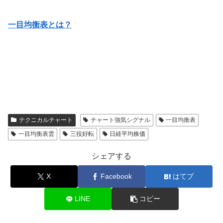
一目均衡表とは？
テクニカルチャート
チャート強気シグナル
一目均衡表
一目均衡表雲
三役好転
日経平均株価
シェアする
X
Facebook
はてブ
LINE
コピー