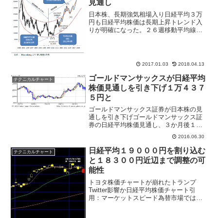
見通し
日本株、長期強気相場入り日経平均３万
円も日経平均株価は長期上昇トレンド入
りが明確になった。２６週移動平均線と
５２週移動平均線がゴールデンクロスと
なり、アベノミクス相場開始の２０１３
年から２０１５年６月まで強気相場が続
いた以来の事となる。三菱...
2017.01.03
2018.04.13
ゴールドマンサックスが日経平均
テクニカルチャート
株価見通しを引き下げ１万４３７
５円と
ゴールドマンサックス証券が日本株の見
通しを引き下げゴールドマンサックス証
券の日経平均株価見通し、３か月後１万
４３７５円、半年後１万５０００円２０
2016.06.30
１６年上半期の日経平均株価は今年のご
ぼ安値圏で終えた、６月３０日の終値は
日経平均１９０００円を割り込む
テクニカルチャート
１万５５７５円と、２０１...
と１８３００円近辺まで調整の可
能性
トヨタ株価チャートが崩れたトランプ
Twitter影響か日経平均株価チャート引
用：マーケットスピード為替市場では１
ドル＝１１４円台までドル下落、日経平
均株価は２００円超の下落、トヨタ自動