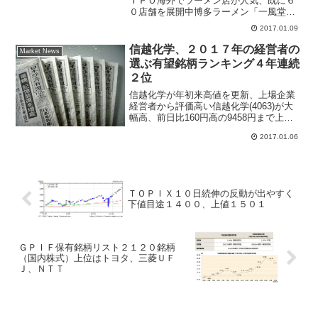
ＩＰＯ海外でラーメン店が人気、既に６
０店舗を展開中博多ラーメン「一風堂」
が東証マザーズ市場へ新規上場する見通
2017.01.09
しになった。２０１６年１２月に東京証
券取引所へ上場申請を済ましており、２
信越化学、２０１７年の経営者の
Market News
月に上場承認が得られる可...
選ぶ有望銘柄ランキング４年連続
２位
信越化学が年初来高値を更新、上場企業
経営者から評価高い信越化学(4063)が大
幅高、前日比160円高の9458円まで上昇
する場面もあり年初来高値を更新した。
2017.01.06
同社は好調な半導体関連シリコンウェ
ハ、塩ビ世界シェア大手として米国イン
フラ投資関連と...
ＴＯＰＩＸ１０日続伸の反動が出やすく
下値目途１４００、上値１５０１
ＧＰＩＦ保有銘柄リスト２１２０銘柄
（国内株式）上位はトヨタ、三菱ＵＦ
Ｊ、ＮＴＴ