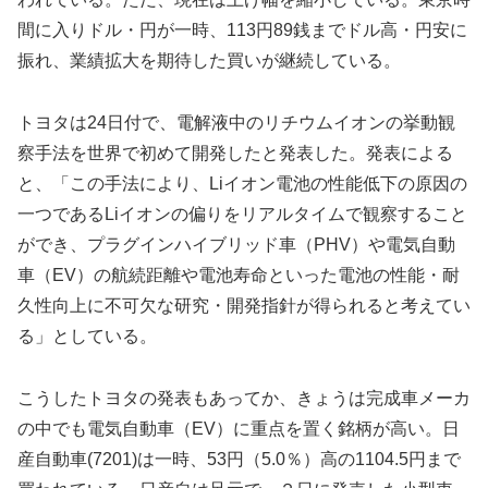
間に入りドル・円が一時、113円89銭までドル高・円安に
振れ、業績拡大を期待した買いが継続している。
トヨタは24日付で、電解液中のリチウムイオンの挙動観
察手法を世界で初めて開発したと発表した。発表による
と、「この手法により、Liイオン電池の性能低下の原因の
一つであるLiイオンの偏りをリアルタイムで観察すること
ができ、プラグインハイブリッド車（PHV）や電気自動
車（EV）の航続距離や電池寿命といった電池の性能・耐
久性向上に不可欠な研究・開発指針が得られると考えてい
る」としている。
こうしたトヨタの発表もあってか、きょうは完成車メーカ
の中でも電気自動車（EV）に重点を置く銘柄が高い。日
産自動車(7201)は一時、53円（5.0％）高の1104.5円まで