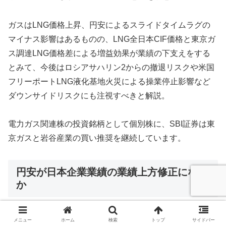
ガスはLNG価格上昇、円安によるスライドタイムラグの
マイナス影響はあるものの、LNG全日本CIF価格と東京ガ
ス調達LNG価格差による増益効果が業績の下支えをする
とみて、今後はロシアサハリン2からの撤退リスクや米国
フリーポートLNG液化基地火災による操業停止影響など
ダウンサイドリスクにも注視すべきと解説。
電力ガス関連株の投資銘柄として個別株に、SBI証券は東
京ガスと岩谷産業の買い推奨を継続しています。
円安が日本企業業績の業績上方修正になる
か
日本の上場企業決算見通しは3月以降の急激な円安を受け
メニュー
ホーム
検索
トップ
サイドバー