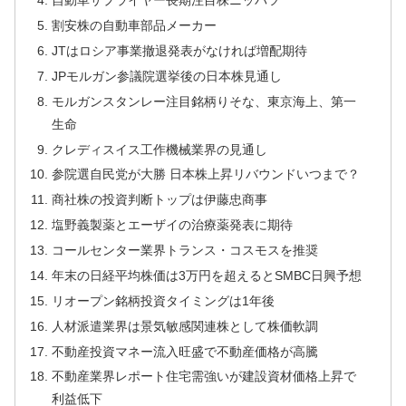
自動車サプライヤー長期注目株ニッパツ
割安株の自動車部品メーカー
JTはロシア事業撤退発表がなければ増配期待
JPモルガン参議院選挙後の日本株見通し
モルガンスタンレー注目銘柄りそな、東京海上、第一
生命
クレディスイス工作機械業界の見通し
参院選自民党が大勝 日本株上昇リバウンドいつまで？
商社株の投資判断トップは伊藤忠商事
塩野義製薬とエーザイの治療薬発表に期待
コールセンター業界トランス・コスモスを推奨
年末の日経平均株価は3万円を超えるとSMBC日興予想
リオープン銘柄投資タイミングは1年後
人材派遣業界は景気敏感関連株として株価軟調
不動産投資マネー流入旺盛で不動産価格が高騰
不動産業界レポート住宅需強いが建設資材価格上昇で
利益低下