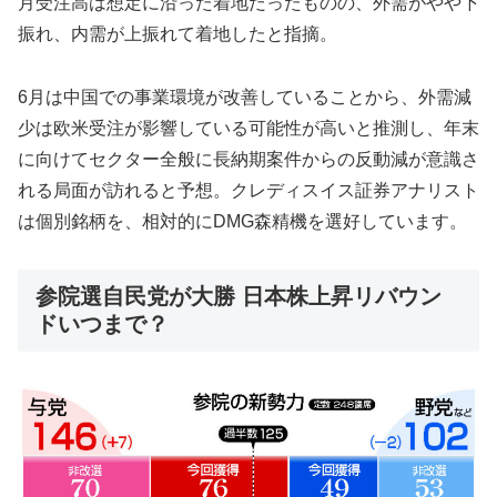
月受注高は想定に沿った着地だったものの、外需がやや下
振れ、内需が上振れて着地したと指摘。
6月は中国での事業環境が改善していることから、外需減
少は欧米受注が影響している可能性が高いと推測し、年末
に向けてセクター全般に長納期案件からの反動減が意識さ
れる局面が訪れると予想。クレディスイス証券アナリスト
は個別銘柄を、相対的にDMG森精機を選好しています。
参院選自民党が大勝 日本株上昇リバウン
ドいつまで？