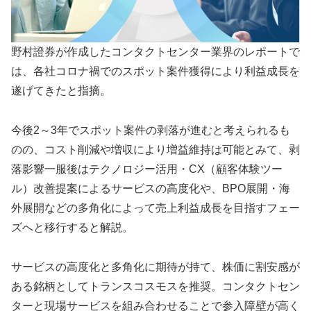
野村證券が作成したコンタクトセンター業界のレポートで
は、各社コロナ禍でのスポット案件獲得により利益成長を
遂げてきたと指摘。
今後2～3年でスポット案件の剥落が進むと考えられるも
のの、コスト削減や増収により増益維持は可能とみて、剥
落影響一服後はテクノロジー活用・CX（顧客体験ツー
ル）改善提案によるサービスの高度化や、BPO展開・海
外展開などの多角化によって売上利益成長を目指すフェー
ズへと移行すると解説。
サービスの高度化と多角化に期待が持て、株価に割安感が
ある銘柄としてトランスコスモスを推奨。コンタクトセン
ターと現場サービスを組み合わせることで参入障壁が高く