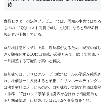
待
食品セクターの決算プレビューでは、周知の事実ではある
ものの、1Qはコスト高騰で厳しい決算になるとSMBC日
興証券が予想している。
食品株は急ピッチに上昇、過熱感があるため、現実の厳し
さが顕在化する1Qには警戒が必要とみて、総じて株価が
一旦調整する可能性は高いと解説。
個別株では、アサヒグループは欧州ビールの堅調が確認さ
れ、株価は一旦反発すると予想。キリンホールディングス
は決算材料に乏しいものの、自社株買い実施で株価は底堅
く推移、JTはロシア事業撤退発表がなければ増配期待も
あり株価堅調、山崎製パンは2Qも2ケタ増益を予想。