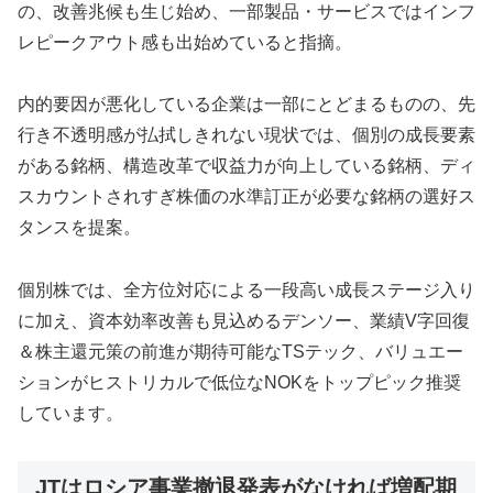
の、改善兆候も生じ始め、一部製品・サービスではインフ
レピークアウト感も出始めていると指摘。
内的要因が悪化している企業は一部にとどまるものの、先
行き不透明感が払拭しきれない現状では、個別の成長要素
がある銘柄、構造改革で収益力が向上している銘柄、ディ
スカウントされすぎ株価の水準訂正が必要な銘柄の選好ス
タンスを提案。
個別株では、全方位対応による一段高い成長ステージ入り
に加え、資本効率改善も見込めるデンソー、業績V字回復
＆株主還元策の前進が期待可能なTSテック、バリュエー
ションがヒストリカルで低位なNOKをトップピック推奨
しています。
JTはロシア事業撤退発表がなければ増配期