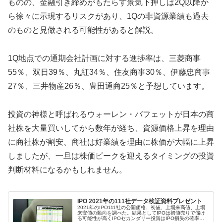
ものの、金融引き締めがもたらす景気下押しは2Q以降か
ら徐々に示現するリスクがあり、1Qの非資源業績も過去
のものと見做される可能性があると解説。
1Q地点での通期会社計画に対する進捗率は、三菱商事
55％、双日39％、丸紅34％、住友商事30％、伊藤忠商事
27％、三井物産26％、豊田通商25％と予想しています。
投資の神様と呼ばれるウォーレン・バフェットが日本の商
社株を大量買いしてから数年が経ち、資源価格上昇を理由
に商社株が割安、商社は好業績を理由に株価が大幅に上昇
しましたが、一旦は株価ピークを迎えるタイミングの投資
判断材料になるかもしれません。
IPO 2021年の111社データ検証資料プレゼント
2021年のIPO111社の公開価格、初値、上場来高値、上場
来安値の動向を調べた。結果としてIPOは初値売りで儲け
る可能性が高くIPOセカンダリー投資はIPO損失の確率を