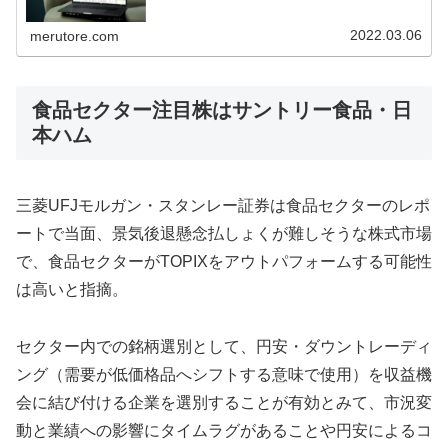
分析。新規上場後に上場初日と上場2日目を含め約1か月以
内に上場来高値をつけるのが78%になっているので、セカ
ンダリーでIPO銘柄を買い評価損となった場合に損切り目
2022.03.06
merutore.com
処は1か月
食品セクター注目株はサントリー食品・日
本ハム
三菱UFJモルガン・スタンレー証券は食品セクターのレポ
ートで当面、景気後退懸念払しょくが難しそうな株式市場
で、食品セクターがTOPIXをアウトパフォームする可能性
は高いと指摘。
セクター内での銘柄選別として、円安・ダウントレーディ
ング（需要が低価格品へシフトする意味で使用）を収益機
会に結び付ける企業を選別することが有効とみて、市況変
動と業績への影響にタイムラグがあることや円安によるコ