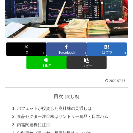
X
Facebook
はてブ
0
0
0
LINE
コピー
2022.07.17
目次
バフェットが投資した商社株の見通しは
食品セクター注目株はサントリー食品・日本ハム
内需関連株に注目