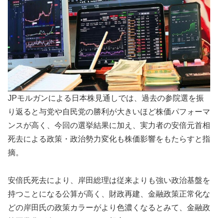
JPモルガンによる日本株見通しでは、過去の参院選を振
り返ると与党や自民党の勝利が大きいほど株価パフォーマ
ンスが高く、今回の選挙結果に加え、実力者の安倍元首相
死去による政策・政治勢力変化も株価影響をもたらすと指
摘。
安倍氏死去により、岸田総理は従来よりも強い政治基盤を
持つことになる公算が高く、財政再建、金融政策正常化な
どの岸田氏の政策カラーがより色濃くなるとみて、金融政