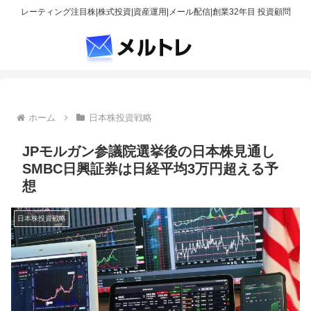
レーティング注目株|株式投資|資産運用|メール配信|創業32年目 投資顧問
ホーム
日本株投資戦略
JPモルガン参議院選挙後の日本株見通し
SMBC日興証券は日経平均3万円超える予
想
日本株投資戦略