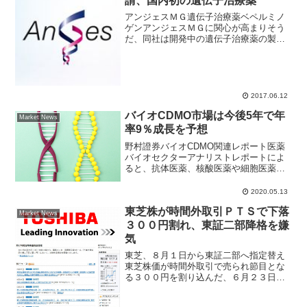
請、国内初の遺伝子治療薬
アンジェスＭＧ遺伝子治療薬ベペルミノ
ゲンアンジェスＭＧに関心が高まりそう
だ、同社は開発中の遺伝子治療薬の製造
販売承認の申請を構成労働省にすると報
じられた。承認されれば株式市場だけで
なく、社会的にも大きな話題となりそう
なネタだけに注目される。...
2017.06.12
バイオCDMO市場は今後5年で年
Market News
率9％成長を予想
野村證券バイオCDMO関連レポート医薬
バイオセクターアナリストレポートによ
ると、抗体医薬、核酸医薬や細胞医薬な
ど医薬品のモダリティ進化によりさらな
る成長が見込めると指摘。日本の化学・
2020.05.13
精密企業などが海外企業を買収し、同市
東芝株が時間外取引ＰＴＳで下落
場に参入する動きが活発...
Market News
３００円割れ、東証二部降格を嫌
気
東芝、８月１日から東証二部へ指定替え
東芝株価が時間外取引で売られ節目とな
る３００円を割り込んだ、６月２３日の
東証一部市場で終値は１４円３０銭安の
３０７円８０銭だったが、夜間取引では