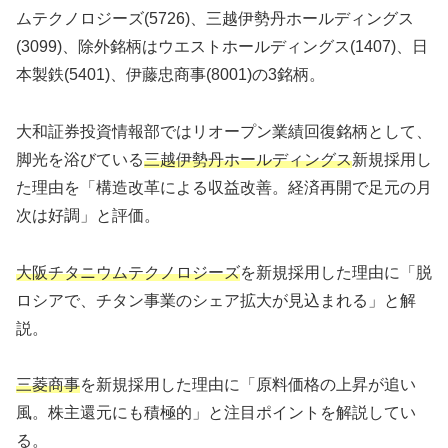
ムテクノロジーズ(5726)、三越伊勢丹ホールディングス
(3099)、除外銘柄はウエストホールディングス(1407)、日
本製鉄(5401)、伊藤忠商事(8001)の3銘柄。
大和証券投資情報部ではリオープン業績回復銘柄として、
脚光を浴びている
三越伊勢丹ホールディングス
新規採用し
た理由を「構造改革による収益改善。経済再開で足元の月
次は好調」と評価。
大阪チタニウムテクノロジーズ
を新規採用した理由に「脱
ロシアで、チタン事業のシェア拡大が見込まれる」と解
説。
三菱商事
を新規採用した理由に「原料価格の上昇が追い
風。株主還元にも積極的」と注目ポイントを解説してい
る。