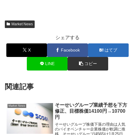
Market News
シェアする
X
Facebook
はてブ
LINE
コピー
関連記事
そーせいグループ業績予想を下方
Market News
修正、目標株価14100円→10700
円
そーせいグループ株価下落の理由は人気
のバイオベンチャー企業株価が軟調に推
移、そーせいグループ(4565)は1月25日高