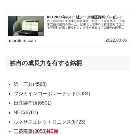
IPO 2021年の111社データ検証資料プレゼント
2021年のIPO111社の公開価格、初値、上場来高値、上場
来安値の動向を調べた。結果としてIPOは初値売りで儲け
る可能性が高くIPOセカンダリー投資はIPO損失の確率を
分析。新規上場後に上場初日と上場2日目を含め約1か月以
内に上場来高値をつけるのが78%になっているので、セカ
ンダリーでIPO銘柄を買い評価損となった場合に損切り目
2022.03.06
merutore.com
処は1か月
独自の成長力を有する銘柄
第一三共(4568)
フジミインコーポレーテッド(5384)
日立製作所(6501)
NEC(6701)
ルネサスエレクトロニクス(6723)
三菱商事(8058)
NEW