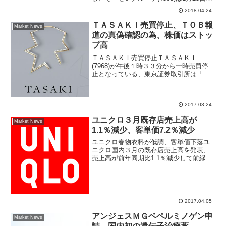
値12780円から4月23日安値7210円まで大
2018.04.24
幅に値下がりした。現在も年初来安値を
更新したばかりの安値圏で推移してい
ＴＡＳＡＫＩ売買停止、ＴＯＢ報
Market News
る。...
道の真偽確認の為、株価はストッ
プ高
ＴＡＳＡＫＩ売買停止ＴＡＳＡＫＩ
(7968)が午後１時３３分から一時売買停
止となっている、東京証券取引所は「公
開買付に関する報道の真偽等の確認のた
め」と公表している。一部大手マスメデ
ィアがＴＡＳＡＫＩがＭＢＯ（経営陣が
2017.03.24
参加する株式公開買付）...
ユニクロ３月既存店売上高が
Market News
1.1％減少、客単価7.2％減少
ユニクロ春物衣料が低調、客単価下落ユ
ニクロ国内３月の既存店売上高を発表、
売上高が前年同期比1.1％減少して前縁を
若干下回った。ワイヤレスブラなど話題
性のある商品は好調だったが、全国的に
気温が低く春物衣料が低調。客単価は
7.2％減少と2016...
2017.04.05
アンジェスＭＧベペルミノゲン申
Market News