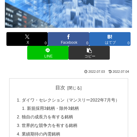
X
Facebook
はてブ
0
0
0
LINE
コピー
2022.07.03
2022.07.04
目次
ダイワ・セレクション（マンスリー2022年7月号）
新規採用3銘柄・除外3銘柄
独自の成長力を有する銘柄
世界的な競争力を有する銘柄
業績期待の内需銘柄