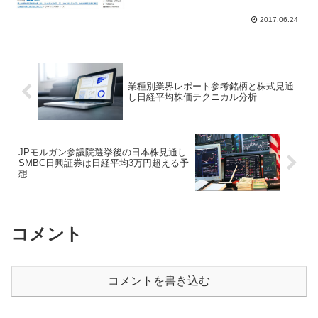
２８６円の安値まで売られ終値は２９７
円８０銭となった。時間外...
2017.06.24
業種別業界レポート参考銘柄と株式見通
し日経平均株価テクニカル分析
JPモルガン参議院選挙後の日本株見通し
SMBC日興証券は日経平均3万円超える予
想
コメント
コメントを書き込む