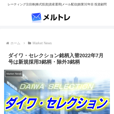
レーティング注目株|株式投資|資産運用|メール配信|創業32年目 投資顧問
ホーム
Market News
ダイワ・セレクション銘柄入替2022年7月
号は新規採用3銘柄・除外3銘柄
Market News