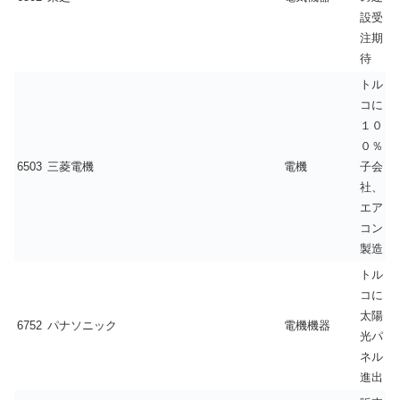
設受
注期
待
トル
コに
１０
０％
6503
三菱電機
電機
子会
社、
エア
コン
製造
トル
コに
太陽
6752
パナソニック
電機機器
光パ
ネル
進出