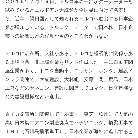
２０１６年７月１６日、トルコ軍の一部がクーデーターを
試みているとエルドアン大統領が全世界に向けて発表し
た。近年、親日国として知られるトルコへ進出する日本企
業が増加している、トルコクーデーターで日本株、日本企
業への影響はどの程度か今のところわからない。
トルコに駐在所、支社がある、トルコと経済的に関係があ
る上場企業・非上場企業をリスト作成した。主に自動車関
連企業が多く、トヨタ自動車、ニッサン、ホンダ、建設イ
ンフラ関連で、大成建設、大林組、安藤・間、鹿島、日本
工営などのゼネコン、建設に関連してコマツ、日立建機な
どの建設機械などが進出。
原子力発電所に関連して三菱重工、東芝、欧州にで人気の
高い日本製エアコン製造拠点でパナソニック、橋梁工事で
ＩＨＩ（石川島播磨重工）、日本企業が海外に進出すると