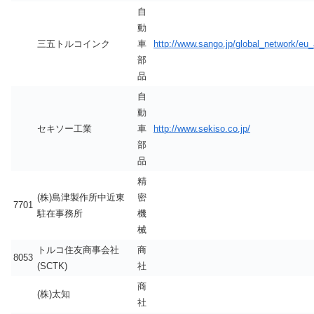
自
動
三五トルコインク
車
http://www.sango.jp/global_network/eu_a
部
品
自
動
セキソー工業
車
http://www.sekiso.co.jp/
部
品
精
(株)島津製作所中近東
密
7701
駐在事務所
機
械
トルコ住友商事会社
商
8053
(SCTK)
社
商
(株)太知
社