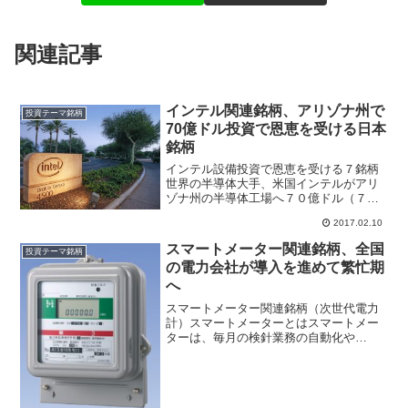
関連記事
インテル関連銘柄、アリゾナ州で
投資テーマ銘柄
70億ドル投資で恩恵を受ける日本
銘柄
インテル設備投資で恩恵を受ける７銘柄
世界の半導体大手、米国インテルがアリ
ゾナ州の半導体工場へ７０億ドル（７８
００億）を投資して３０００人の雇用を
2017.02.10
すると発表した。インテルの設備投資計
画は日本の製造業にも影響を与えること
スマートメーター関連銘柄、全国
投資テーマ銘柄
から注目されている。特に...
の電力会社が導入を進めて繁忙期
へ
スマートメーター関連銘柄（次世代電力
計）スマートメーターとはスマートメー
ターは、毎月の検針業務の自動化や
HEMS※等を通じた電気使用状況の見え
る化を可能にする電力量計です。スマー
トメーターの導入により、電気料金メニ
ューの多様化や社会全体の省...