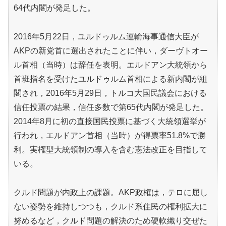
64代内閣が発足した。
2016年5月22日，ユルドゥルム運輸海事通信大臣が
AKPの新党首に選出されたことに伴い，ダーヴトオー
ル首相（当時）は辞任を表明。エルドアン大統領から
首班指名を受けたユルドゥルム首相による新内閣が組
閣され，2016年5月29日，トルコ大国民議会における
信任投票の結果，信任多数で第65代内閣が発足した。
2014年8月に初の直接国民投票に基づく大統領選挙が
行われ，エルドアン首相（当時）が得票率51.8%で勝
利。実権型大統領制の導入を含む憲法改正を目指して
いる。
クルド問題が内政上の課題。AKP政権は，テロに屈し
ない姿勢を維持しつつも，クルド系住民の権利拡大に
努めるなど，クルド問題の解決のため硬軟織り交ぜた