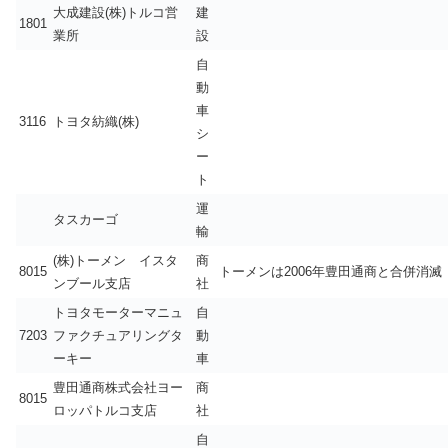
大成建設(株)トルコ営
建
1801
業所
設
自
動
車
3116
トヨタ紡織(株)
シ
ー
ト
運
タスカーゴ
輸
(株)トーメン イスタ
商
8015
トーメンは2006年豊田通商と合併消滅
ンブール支店
社
トヨタモーターマニュ
自
7203
ファクチュアリングタ
動
ーキー
車
豊田通商株式会社ヨー
商
8015
ロッパトルコ支店
社
自