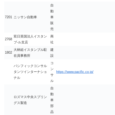
自
動
7201
ニッサン自動車
車
販
売
双日英国法人イスタン
商
2768
ブ-ル支店
社
大林組イスタンブル駐
建
1802
在員事務所
設
コ
パシフィックコンサル
ン
タンツインターナショ
https://www.pacific.co.jp/
サ
ナル
ル
自
動
ロズマス中央スプリン
車
グス製造
部
品