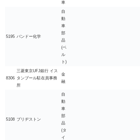
車
自
動
車
部
5195
バンドー化学
品
(ベ
ル
ト)
三菱東京UFJ銀行 イス
金
8306
タンブール駐在員事務
融
所
自
動
車
部
5108
ブリヂストン
品
(タ
イ