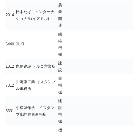
農
日本たばこインターナ
業
2914
ショナル(イズミル)
関
連
繊
維
6440
JUKI
機
械
建
1812
鹿島建設 トルコ営業所
設
重
川崎重工業 イスタンブ
7012
機
ル事務所
械
建
小松製作所 イスタン
設
6301
ブル駐在員事務所
機
械
機