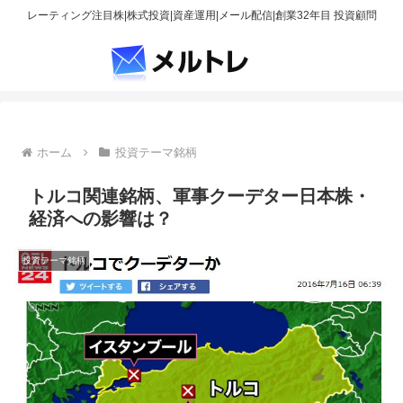
レーティング注目株|株式投資|資産運用|メール配信|創業32年目 投資顧問
ホーム
投資テーマ銘柄
トルコ関連銘柄、軍事クーデター日本株・
経済への影響は？
投資テーマ銘柄