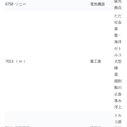
販売
6758
ソニー
電気機器
拠点
ただ
社会
基
盤・
海洋
がト
ルコ
7013
ＩＨＩ
重工業
大型
橋
梁、
掘削
船の
止血
進み
浮上
トル
コ原