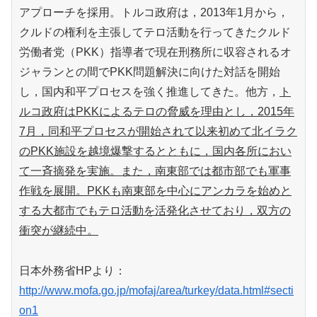
アプローチを採用。トルコ政府は，2013年1月から，
クルドの権利を主張してテロ活動を行ってきたクルド
労働者党（PKK）指導者で現在刑務所に収容されるオ
ジャランとの間でPKK問題解決に向けた対話を開始
し，国内和平プロセスを強く推進してきた。他方，
ト
ルコ政府はPKKによるテロの脅威を理由とし，2015年
7月，同和平プロセスが開始されて以来初めて北イラク
のPKK施設を越境爆撃するとともに，国内各所におい
て一斉摘発を実施。また，南東部では都市部でも軍事
作戦を展開。PKKも南東部を中心にアンカラを始めと
する大都市でもテロ活動を活発化させており，双方の
衝突が継続中。
日本外務省HPより：
http://www.mofa.go.jp/mofaj/area/turkey/data.html#secti
on1