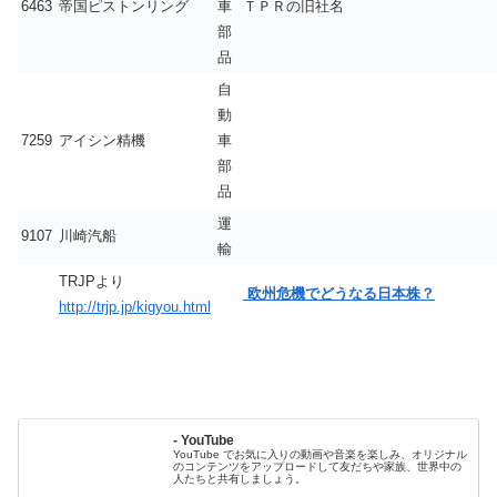
6463
帝国ピストンリング
車
ＴＰＲの旧社名
部
品
自
動
7259
アイシン精機
車
部
品
運
9107
川崎汽船
輸
TRJPより
欧州危機でどうなる日本株？
http://trjp.jp/kigyou.html
- YouTube
YouTube でお気に入りの動画や音楽を楽しみ、オリジナル
のコンテンツをアップロードして友だちや家族、世界中の
人たちと共有しましょう。