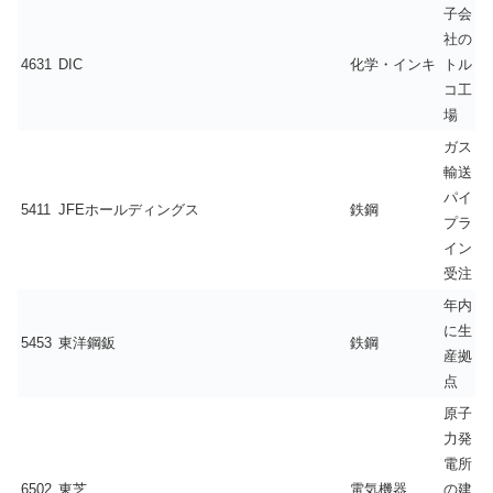
子会
社の
4631
DIC
化学・インキ
トル
コ工
場
ガス
輸送
パイ
5411
JFEホールディングス
鉄鋼
プラ
イン
受注
年内
に生
5453
東洋鋼鈑
鉄鋼
産拠
点
原子
力発
電所
6502
東芝
電気機器
の建