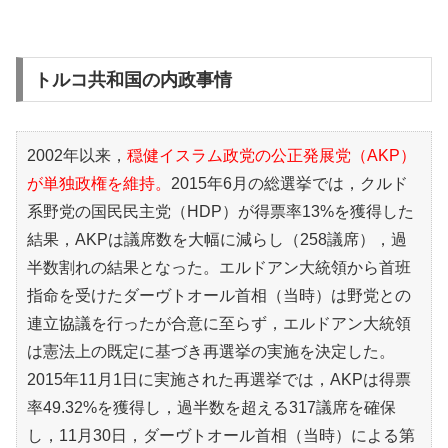
トルコ共和国の内政事情
2002年以来，
穏健イスラム政党の公正発展党（AKP）
が単独政権を維持。
2015年6月の総選挙では，クルド
系野党の国民民主党（HDP）が得票率13%を獲得した
結果，AKPは議席数を大幅に減らし（258議席），過
半数割れの結果となった。エルドアン大統領から首班
指命を受けたダーヴトオール首相（当時）は野党との
連立協議を行ったが合意に至らず，エルドアン大統領
は憲法上の既定に基づき再選挙の実施を決定した。
2015年11月1日に実施された再選挙では，AKPは得票
率49.32%を獲得し，過半数を超える317議席を確保
し，11月30日，ダーヴトオール首相（当時）による第