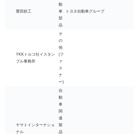
動
豊田鉄工
車
トヨタ自動車グループ
部
品
そ
の
他
YKKトルコ社イスタン
(フ
ブル事務所
ァ
ス
ナ
ー)
自
動
車
関
連
ヤマトインターナショ
製
ナル
品