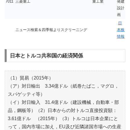
7011
三菱重工
重工業
発建
設計
画
日
ニュース検索＆四季報よりスクリーニング
本株
情報
日本とトルコ共和国の経済関係
（1）貿易（2015年）
（ア）対日輸出 3.34億ドル（紙巻たばこ，マグロ，
スパゲッティ等）
（イ）対日輸入 31.4億ドル（建設機械，自動車・部
品，鋼板等）（2）日本からの対トルコ直接投資額：
3.61億ドル （2015年）（3）トルコは日本企業にと
って，国内市場に加え，EU及び近隣諸国市場への生産