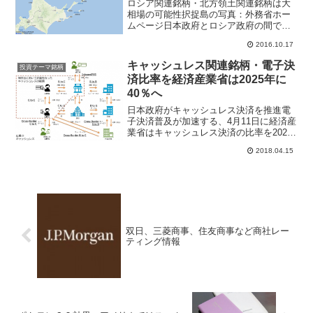
ロシア関連銘柄・北方領土関連銘柄は大
相場の可能性択捉島の写真：外務省ホー
ムページ日本政府とロシア政府の間で交
渉されている北方領土問題（北方四島：
2016.10.17
択捉島、国後島、色丹島、歯舞群島）に
ついて、日露で共同統治する案を検討し
キャッシュレス関連銘柄・電子決
投資テーマ銘柄
協議する内容を日本経済新...
済比率を経済産業省は2025年に
40％へ
日本政府がキャッシュレス決済を推進電
子決済普及が加速する、4月11日に経済産
業省はキャッシュレス決済の比率を2025
年に40％とする目標を決め、従来計画よ
2018.04.15
りも2年前倒しにする。東京五輪に向けて
訪日外国人の増加、インバウンド消費の
機会損失を防...
双日、三菱商事、住友商事など商社レー
ティング情報