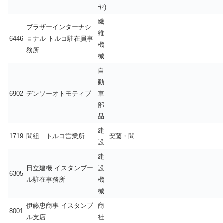
ヤ)
繊
ブラザーインターナシ
維
6446
ョナル トルコ駐在員事
機
務所
械
自
動
6902
デンソーオトモティブ
車
部
品
建
1719
間組 トルコ営業所
安藤・間
設
建
日立建機 イスタンブー
設
6305
ル駐在事務所
機
械
伊藤忠商事 イスタンブ
商
8001
ル支店
社