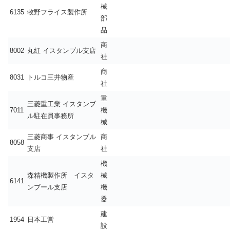
械
6135
牧野フライス製作所
部
品
商
8002
丸紅 イスタンブル支店
社
商
8031
トルコ三井物産
社
重
三菱重工業 イスタンブ
7011
機
ル駐在員事務所
械
三菱商事 イスタンブル
商
8058
支店
社
機
森精機製作所 イスタ
械
6141
ンブール支店
機
器
建
1954
日本工営
設