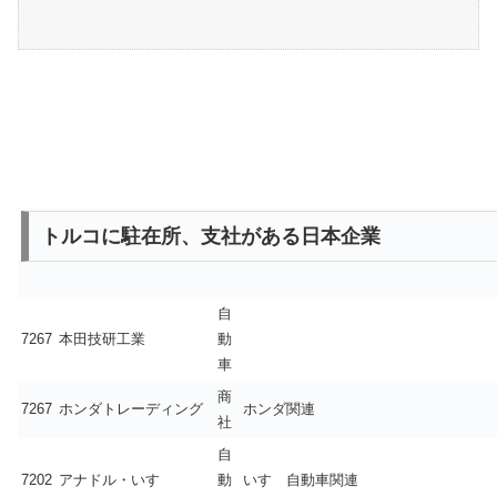
トルコに駐在所、支社がある日本企業
自
7267
本田技研工業
動
車
商
7267
ホンダトレーディング
ホンダ関連
社
自
7202
アナドル・いすゞ
動
いすゞ自動車関連