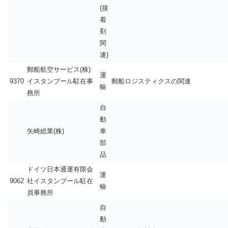
(接
着
剤
関
連)
郵船航空サービス(株)
運
9370
イスタンブール駐在事
郵船ロジスティクスの関連
輸
務所
自
動
矢崎総業(株)
車
部
品
ドイツ日本通運有限会
運
9062
社イスタンブール駐在
輸
員事務所
自
動