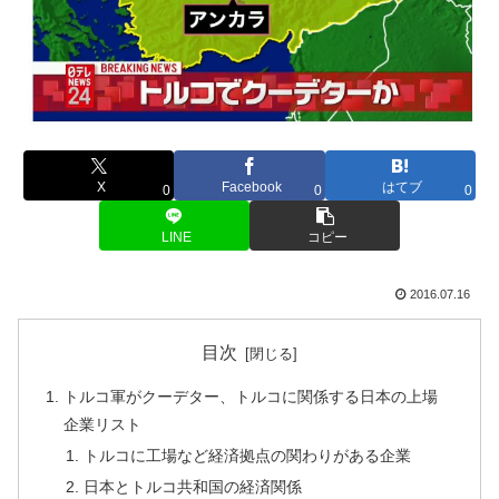
X
Facebook
はてブ
0
0
0
LINE
コピー
2016.07.16
目次
トルコ軍がクーデター、トルコに関係する日本の上場
企業リスト
トルコに工場など経済拠点の関わりがある企業
日本とトルコ共和国の経済関係