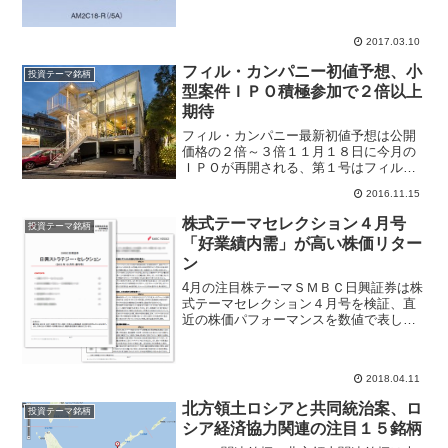
2017.03.10
フィル・カンパニー初値予想、小
投資テーマ銘柄
型案件ＩＰＯ積極参加で２倍以上
期待
フィル・カンパニー最新初値予想は公開
価格の２倍～３倍１１月１８日に今月の
ＩＰＯが再開される、第１号はフィル・
カンパニー(3267)が東証マザーズ市場へ
2016.11.15
上場する。駐車場と空中店舗という新し
い土地活用スタイルの建設企画から行い
株式テーマセレクション４月号
投資テーマ銘柄
注目企業だ。フィル...
「好業績内需」が高い株価リター
ン
4月の注目株テーマＳＭＢＣ日興証券は株
式テーマセレクション４月号を検証、直
近の株価パフォーマンスを数値で表した
結果、「好業績内需関連銘柄」が一番高
いリターンとなったことをレポートで紹
介している。株式投資テーマでは、セキ
2018.04.11
ュリティ関連、IoT関...
北方領土ロシアと共同統治案、ロ
投資テーマ銘柄
シア経済協力関連の注目１５銘柄