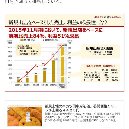
円を下回って推移している。
新規上場の串カツ田中が初値、公開価格１３．
５％上回る４４２５円
新規上場の串カツ田中(3547)が初値、公開価格13.5％上回
る4425円きょうマザーズ市場に新規上場の串カツ田中
(3547)が午前９時26分に、公開価格3900円を13.5％上回
る4425円で初値を付けた。その後は4535円まで買われる
場...