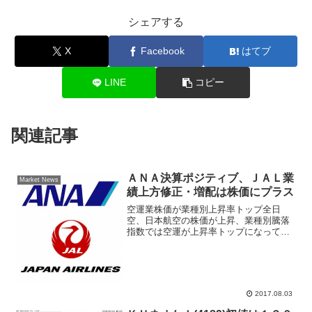
シェアする
X
Facebook
はてブ
LINE
コピー
関連記事
ＡＮＡ決算ポジティブ、ＪＡＬ業
Market News
績上方修正・増配は株価にプラス
空運業株価が業種別上昇率トップ全日
空、日本航空の株価が上昇、業種別騰落
指数では空運が上昇率トップになってい
る。ＡＮＡが発表した第１四半期決算は
営業利益が前年同期比８０％増の２５４
億円で着地、会社計画や業績観測記事、
コンセンサスを大幅に上回っ...
2017.08.03