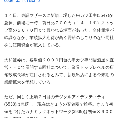
code=3547.T&ct=b
１４日、東証マザーズに新規上場した串カツ田中(3547)が
急伸。前場に一時、前日比７００円（１４．１％）ストッ
プ高の５６７０円まで買われる場面があった。全体相場が
軟調ななか、業績拡大期待が高く需給のしこりのない同社
株に短期資金が流入している。
大和証券は、客単価２０００円台の串カツ専門居酒屋を直
営・ＦＣで展開する同社について、業界トップレベルの店
舗数成長率が注目されるとみて、新規出店による今来期の
業績拡大を予想している。
ただ、同じく上場２日目のデジタルアイデンティティ
(6533)は急落し、現在はきょうの安値圏で推移。きょう初
値をつけたカナミックネットワーク(3939)は初値８６００