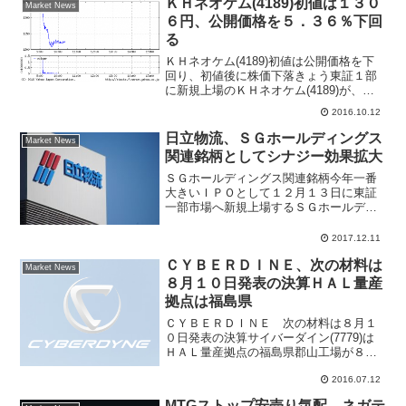
ＫＨネオケム(4189)初値は１３０
Market News
６円、公開価格を５．３６％下回
る
ＫＨネオケム(4189)初値は公開価格を下
回り、初値後に株価下落きょう東証１部
に新規上場のＫＨネオケム(4189)が、公
開価格1380円と同水準でウリ気配スター
2016.10.12
トし、午前９時９分に、公開価格を
5.36％下回る1306円で初値をつけた。そ
日立物流、ＳＧホールディングス
Market News
の後...
関連銘柄としてシナジー効果拡大
ＳＧホールディングス関連銘柄今年一番
大きいＩＰＯとして１２月１３日に東証
一部市場へ新規上場するＳＧホールディ
ングス関連銘柄として、日立物流株価が
上昇している。ＳＧホールディングスは
2017.12.11
佐川急便の持株会社。運送業・物流業界
ＣＹＢＥＲＤＩＮＥ、次の材料は
は燃料コスト、駐車違反取...
Market News
８月１０日発表の決算ＨＡＬ量産
拠点は福島県
ＣＹＢＥＲＤＩＮＥ 次の材料は８月１
０日発表の決算サイバーダイン(7779)は
ＨＡＬ量産拠点の福島県郡山工場が８月
に稼働開始、４月～６月期決算が８月１
2016.07.12
０日に発表予定。国内外からリハビリ効
果などＨＡＬ需要が拡大の見込み。岩井
MTGストップ安売り気配、ネガテ