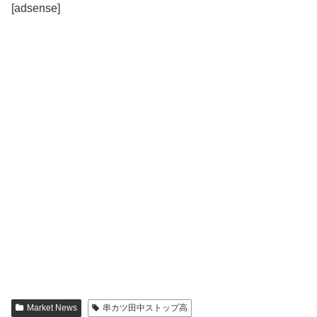
[adsense]
Market News
串カツ田中ストップ高