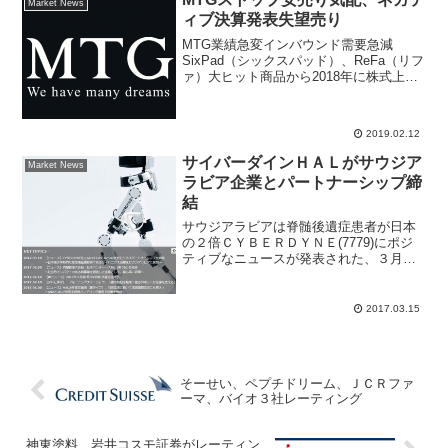
コスモ証券はＣＹＢ...
Market News
ィブ決算発表失望売り
MTG業績急変インバウンド需要急減
SixPad（シックスパッド）、ReFa（リフ
ァ）大ヒット商品から2018年に株式上場
を果たし、健康意識の高まる需要やイン
バウンド需要期待から決算内容が注目さ
れたが、2018年10月～12月期の実績が落
2019.02.12
ち込...
サイバーダインＨＡＬがサウジア
Market News
ラビア企業とパートナーシップ締
結
サウジアラビアは脊髄後遺症患者が日本
の２倍ＣＹＢＥＲＤＹＮＥ(7779)にポジ
ティブなニュースが発表された、３月１
４日にサウジアラビアの Abdul Latif
Jameel 社とビジネスパートナーシップを
締結したと発表。ＨＡＬをサウジアラ...
2017.03.15
そーせい、ペプチドリーム、ＪＣＲファ
ーマ、バイオ３社レーティング
神東塗料、岩井コスモ証券がレーティン