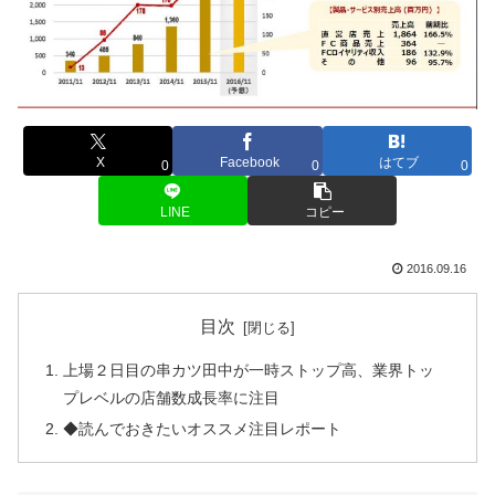
X
Facebook
はてブ
0
0
0
LINE
コピー
2016.09.16
目次
上場２日目の串カツ田中が一時ストップ高、業界トッ
プレベルの店舗数成長率に注目
◆読んでおきたいオススメ注目レポート