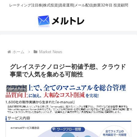
レーティング注目株|株式投資|資産運用|メール配信|創業32年目 投資顧問
ホーム
Market News
グレイステクノロジー初値予想、クラウド
事業で人気を集める可能性
Market News