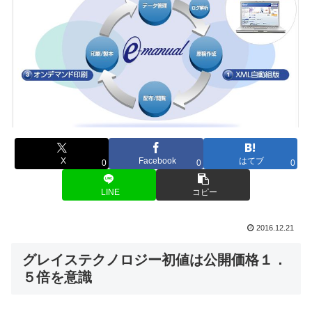
X
Facebook
はてブ
0
0
0
LINE
コピー
2016.12.21
グレイステクノロジー初値は公開価格１．
５倍を意識