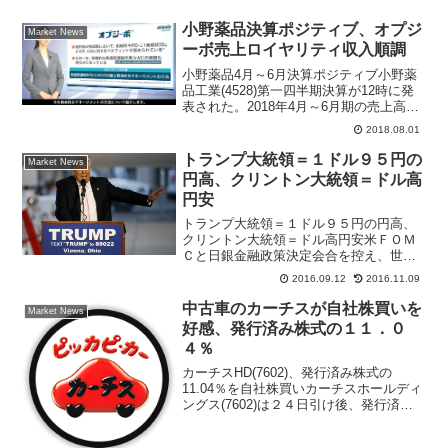
小野薬品決算ポジティブ、オプジ
Market News
ーボ売上ロイヤリティ収入順調
小野薬品4月～6月決算ポジティブ小野薬
品工業(4528)第一四半期決算が12時に発
表された。2018年4月～6月期の売上高は
前年同期比17％増の712億4200万円、営
2018.08.01
業利益は26％増の179億8000万円と好調
なことが好感されて後場一段高...
トランプ大統領＝１ドル９５円の
Market News
円高、クリントン大統領＝ドル高
円安
トランプ大統領＝１ドル９５円の円高、
クリントン大統領＝ドル高円安米ＦＯＭ
Ｃと日銀金融政策決定会合を控え、世界
の株式・為替マーケットは再びリスクオ
2016.09.12
2016.11.09
フの動きとなった。米国利上げ観測が高
まる要人発言などを受け、週末のＮＹダ
中古車のカーチスが自社株買いを
Market News
ウ工業３０種平均株価は約...
好感、発行済み株式の１１．０
４％
カーチスHD(7602)、発行済み株式の
11.04％を自社株買いカーチスホールディ
ングス(7602)は２４日引け後、発行済株
式総数の１１．０４％にあたる２４０万
株、１０億円を上限に自社株買いを実施