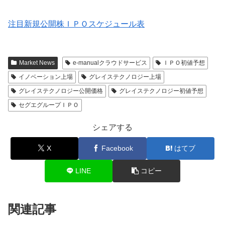
注目新規公開株ＩＰＯスケジュール表
Market News
e-manualクラウドサービス
ＩＰＯ初値予想
イノベーション上場
グレイステクノロジー上場
グレイステクノロジー公開価格
グレイステクノロジー初値予想
セグエグループＩＰＯ
シェアする
X
Facebook
はてブ
LINE
コピー
関連記事