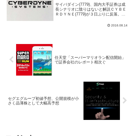
サイバダイン(7779)、国内大手証券は成
長シナリオに陰りはないと解説ＣＹＢＥ
ＲＤＹＮＥ(7779)が３日ぶりに反落。現
在はきょうの高値圏で推移している。き
ょうは野村証券によるレポートが確認さ
2016.08.14
れている。レポートでは、HAL医療用は
日本で保険...
任天堂「スーパーマリオラン配信開始」
で証券会社のレポート相次ぐ
セグエグループ初値予想、公開規模が小
さく品薄株として大幅高予想