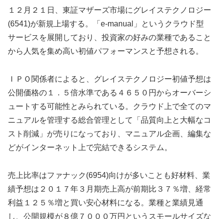
１２月２１日、東証マザーズ市場にグレイステクノロジー
(6541)が新規上場する。「e-manual」というクラウド型
サービスを展開しており、投資家の好みの業種であること
から人気を集め高い初値パフォーマンスと予想される。
ＩＰＯ関係者によると、グレイステクノロジー初値予想は
公開価格の１．５倍水準である４６５０円からオーバーシ
ュートする可能性とみられている。クラウド上で全てのマ
ニュアルを管理する総合管理として「品質向上と大幅なコ
スト削減」が売りになっており、マニュアル企画、編集な
どがインターネット上で完結できるシステム。
売上比率はファナック(6954)向けが多いことも好材料、業
績予想は２０１７年３月期売上高が前期比３７％増、経常
利益１２５％増と買い安心材料になる。業種と業績見通
し、公開規模が８億７０００万円というスモールサイズな