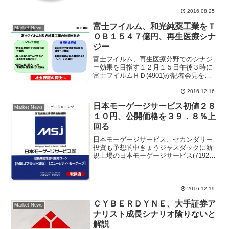
すると発表した。取得期間はあすから２
０１７年...
2016.08.25
富士フイルム、和光純薬工業をＴ
Market News
ＯＢ１５４７億円、再生医療シナ
ジー
富士フイルム、再生医療分野でのシナジ
ー効果を目指す１２月１５日午後３時に
富士フイルムＨＤ(4901)が記者会見を開
き、武田薬品工業(4502)の子会社である
和光純薬工業をＴＯＢ（株式公開買付
2016.12.16
け）にて買収すると発表した。買収金額
日本モーゲージサービス初値２８
は１５４７億円...
Market News
１０円、公開価格を３９．８％上
回る
日本モーゲージサービス、セカンダリー
投資も予想的中きょうジャスダックに新
規上場の日本モーゲージサービス(7192)
が午前１０時１２分に、公開価格２０１
０円を３９．８％上回る２８１０円で初
値をつけた。その後は３１７５円まで買
われている。同社は...
2016.12.19
ＣＹＢＥＲＤＹＮＥ、大手証券ア
Market News
ナリスト成長シナリオ陰りないと
解説