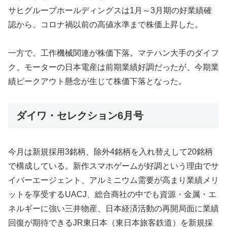
サヒグループホールディングスは1月～3月期の好業績確
認から、コロナ禍以前の高値水準まで株価上昇した。
一方で、工作機械関連が株価下落。マテハン大手のダイフ
ク、モーターの日本電産は前期業績好調だったが、今期業
績ピークアウト懸念が生じて株価下落となった。
ダイワ・セレクション6月号
今月は新規採用3銘柄、除外4銘柄を入れ替えして20銘柄
で構成している。新作スマホゲームが好調という理由でサ
イバーエージェント、アルミニウム需要が高まり業績メリ
ットを享受するUACJ、総合商社の中でも資源・金属・エ
ネルギーに強い三井物産、日本経済活動の再開局面に業績
回復が期待できるJR東日本（東日本旅客鉄道）を新規採