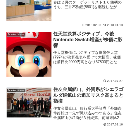
券は２月のターゲットリスト１０銘柄の
うち、三井不動産(8801)を継続しながら
９銘柄を入れ替えた。信越化学(4063)、
電通(4324)など新規採用銘柄は９銘柄で
「来期に期待が持てる銘柄、ユーロ円・
欧州関...
2018.02.06
2018.04.13
任天堂決算ポジティブ、今後
Market News
Nintendo Switch増産が株価に影
響
任天堂株価にポジティブな影響任天堂
(7974)が決算発表を受けて大幅高、株価
は前日比2000円高となり37800円となっ
ている。決算直前には業績に対する見方
が強弱対立して、売られる場面もあった
が保守的な会社計画と評価された様子。
三菱ＵＦＪモ...
2017.07.27
住友金属鉱山、外資系がシエラゴ
Market News
ルダ銅鉱山の追加リスク高まると
指摘
住友金属鉱山、銀行系大手証券「外部条
件好転は一先ず織り込みつつある」住友
金属鉱山(5713)が３日続落。前週末比21
円（1.4％）安の1475円まで売られてい
2017.01.16
る。きょうの下落でも75日線を維持して