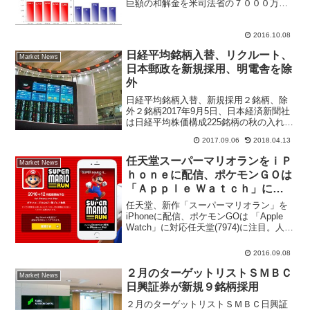
巨額の和解金を米司法省の７０００万ド
ル（約７０億円）の支払いが協議されて
いると９月末に報じられたばかりだった
が、１０月８日に米マスメディア「ウォ
2016.10.08
ールストリート・ジャーナ...
日経平均銘柄入替、リクルート、
Market News
日本郵政を新規採用、明電舎を除
外
日経平均銘柄入替、新規採用２銘柄、除
外２銘柄2017年9月5日、日本経済新聞社
は日経平均株価構成225銘柄の秋の入れ替
えを発表した。新規採用２銘柄、除外２
2017.09.06
2018.04.13
銘柄となる。新規採用銘柄にはリクルー
トホールディングス(6098)、働き方改革
任天堂スーパーマリオランをｉＰ
Market News
関連銘柄...
ｈｏｎｅに配信、ポケモンＧＯは
「Ａｐｐｌｅ Ｗａｔｃｈ」に対
応
任天堂、新作「スーパーマリオラン」を
iPhoneに配信、ポケモンGOは 「Apple
Watch」に対応任天堂(7974)に注目。人気
ゲーム「スーパーマリオ」の新作をアッ
プルのスマートフォン（スマホ）「ｉＰ
2016.09.08
ｈｏｎｅ（アイフォーン）」へ配信す...
２月のターゲットリストＳＭＢＣ
Market News
日興証券が新規９銘柄採用
２月のターゲットリストＳＭＢＣ日興証