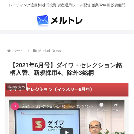
レーティング注目株|株式投資|資産運用|メール配信|創業32年目 投資顧問
ホーム
Market News
【2021年6月号】ダイワ・セレクション銘
柄入替、新規採用4、除外3銘柄
Market News