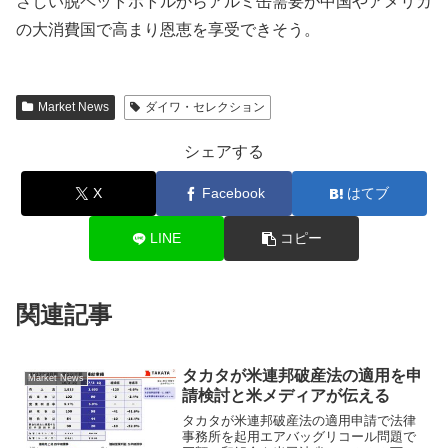
さしい脱ペットボトルからアルミ缶需要が中国やアメリカ
の大消費国で高まり恩恵を享受できそう。
Market News
ダイワ・セレクション
シェアする
X
Facebook
はてブ
LINE
コピー
関連記事
タカタが米連邦破産法の適用を申
Market News
請検討と米メディアが伝える
タカタが米連邦破産法の適用申請で法律
事務所を起用エアバッグリコール問題で