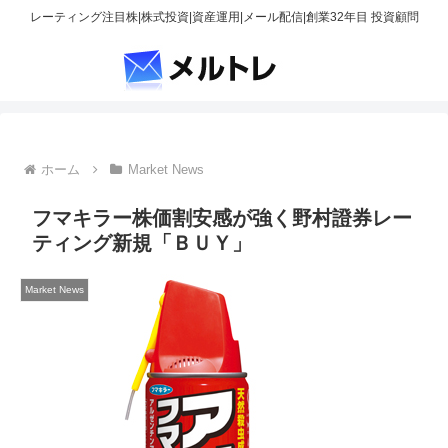
レーティング注目株|株式投資|資産運用|メール配信|創業32年目 投資顧問
ホーム
Market News
フマキラー株価割安感が強く野村證券レー
ティング新規「ＢＵＹ」
Market News