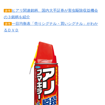
ヒアリ関連銘柄、国内大手証券が害虫駆除収益機会
参考
の３銘柄を紹介
一目均衡表「売りシグナル・買いシグナル」がわか
参考
るＤＶＤ