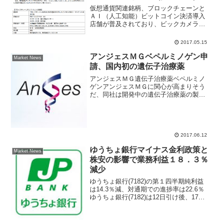
仮想通貨関連銘柄、ブロックチェーンと
ＡＩ（人工知能）ビットコイン決済導入
店舗が普及されており、ビックカメラと
ビットフライヤーが有楽町店と新宿東口
店の２店舗でビットコイン決済を開始す
2017.05.15
る。仮想通貨決済システムに欠かせない
のが「フィンテック、ブロ...
アンジェスＭＧベペルミノゲン申
Market News
請、国内初の遺伝子治療薬
アンジェスＭＧ遺伝子治療薬ベペルミノ
ゲンアンジェスＭＧに関心が高まりそう
だ、同社は開発中の遺伝子治療薬の製造
販売承認の申請を構成労働省にすると報
じられた。承認されれば株式市場だけで
なく、社会的にも大きな話題となりそう
なネタだけに注目される。...
2017.06.12
ゆうちょ銀行マイナス金利政策と
Market News
株安の影響で業務利益１８．３％
減少
ゆうちょ銀行(7182)の第１四半期純利益
は14.3％減、対通期での進捗率は22.6％
ゆうちょ銀行(7182)は12日引け後、17年
３月期第１四半期の非連結決算を発表し
た。経常収益は前年同期比4.7％減の4599
億6700万円、純利益は同1...