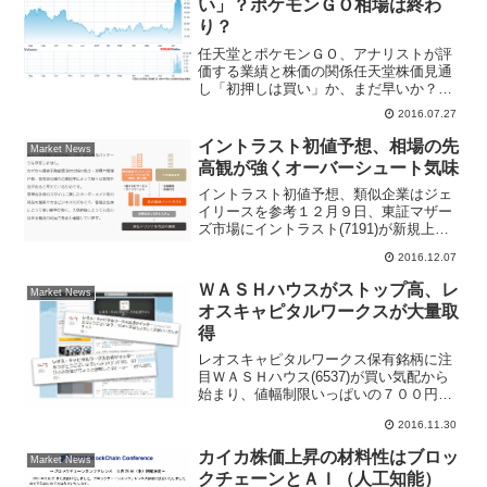
い」？ポケモンＧＯ相場は終わ
り？
任天堂とポケモンＧＯ、アナリストが評
価する業績と株価の関係任天堂株価見通
し「初押しは買い」か、まだ早いか？こ
こをご覧ください⇒注目株をメールでお
2016.07.27
届け！無料登録任天堂 7/26終値 ２万
３５９０円 ＋３７０円昨日はストップ
イントラスト初値予想、相場の先
Market News
安まで売り込まれた任...
高観が強くオーバーシュート気味
イントラスト初値予想、類似企業はジェ
イリースを参考１２月９日、東証マザー
ズ市場にイントラスト(7191)が新規上場
した、同社は家賃保証（連帯保証人代
2016.12.07
行）事業が主力で、公開価格６３０円と
同水準で買い気配が続いている。同社
ＷＡＳＨハウスがストップ高、レ
Market News
は、家賃保証（連帯保証...
オスキャピタルワークスが大量取
得
レオスキャピタルワークス保有銘柄に注
目ＷＡＳＨハウス(6537)が買い気配から
始まり、値幅制限いっぱいの７００円
高、４７１５円で寄り付きストップ高と
2016.11.30
なった。現在も東証マザーズ市場値上が
り率ランキングトップとなっている。マ
カイカ株価上昇の材料性はブロッ
Market News
ーケット関係者による...
クチェーンとＡＩ（人工知能）