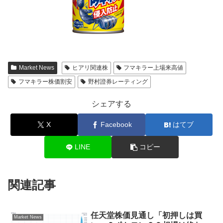
Market News
ヒアリ関連株
フマキラー上場来高値
フマキラー株価割安
野村證券レーティング
シェアする
X
Facebook
はてブ
LINE
コピー
関連記事
任天堂株価見通し「初押しは買
Market News