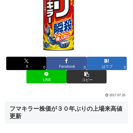
X
Facebook
はてブ
0
0
0
LINE
コピー
2017.07.20
フマキラー株価が３０年ぶりの上場来高値
更新