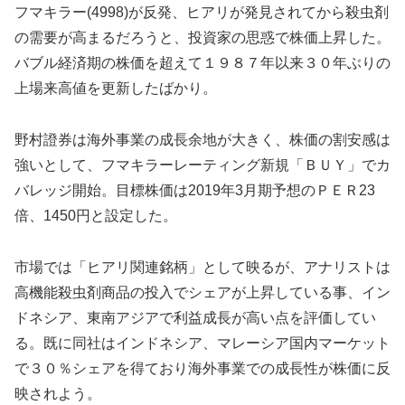
フマキラー(4998)が反発、ヒアリが発見されてから殺虫剤
の需要が高まるだろうと、投資家の思惑で株価上昇した。
バブル経済期の株価を超えて１９８７年以来３０年ぶりの
上場来高値を更新したばかり。
野村證券は海外事業の成長余地が大きく、株価の割安感は
強いとして、フマキラーレーティング新規「ＢＵＹ」でカ
バレッジ開始。目標株価は2019年3月期予想のＰＥＲ23
倍、1450円と設定した。
市場では「ヒアリ関連銘柄」として映るが、アナリストは
高機能殺虫剤商品の投入でシェアが上昇している事、イン
ドネシア、東南アジアで利益成長が高い点を評価してい
る。既に同社はインドネシア、マレーシア国内マーケット
で３０％シェアを得ており海外事業での成長性が株価に反
映されよう。