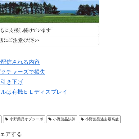
で配信される内容
ピクチャーズで損失
価引き下げ
デルは有機ＥＬディスプレイ
小野薬品オプジーボ
小野薬品決算
小野薬品過去最高益
ェアする