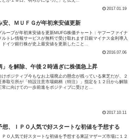
とが１８日、明らかになった」と伝え...
2017.01.19
み安、ＭＵＦＧが年初来安値更新
グループが年初来安値を更新MUFG株価チャート：ヤフーファイナ
メルトレ情報サービスが無料で受け取れます日銀マイナス金利導入
ドイツ銀行株が史上最安値を更新したこと...
2016.07.06
柄」を解除、午後２時過ぎに株価急上昇
向けポジティブ今もなお上場廃止の懸念が残っている東芝だが、２
証券取引所が「特設注意市場銘柄（特注）」指定を１２日から解除
常に向けての一歩前進をポジティブに受けと...
2017.10.11
予想、ＩＰＯ人気で好スタートな初値を予想する
ＩＰＯ人気で好スタートな初値を予想する東証マザーズ市場に１２