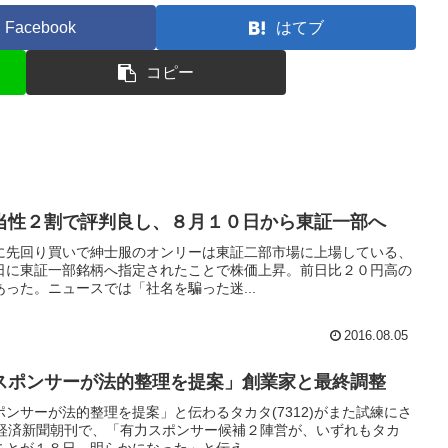
Facebook
はてブ
コピー
当性２割で評判良し、８月１０日から東証一部へ
に先回り買いで紳士服のオンリーは東証二部市場に上場している、
月４日に東証一部銘柄へ指定されたことで株価上昇。前日比２０円高の
った。ニュースでは「社名を騙った迷...
2016.08.05
スポンサーが法的整理を提案」創業家と最終調整
ンサーが法的整理を提案」と伝わるタカタ(7312)がまた試練にさ
本経済新聞朝刊で、「有力スポンサー候補２陣営が、いずれもタカ