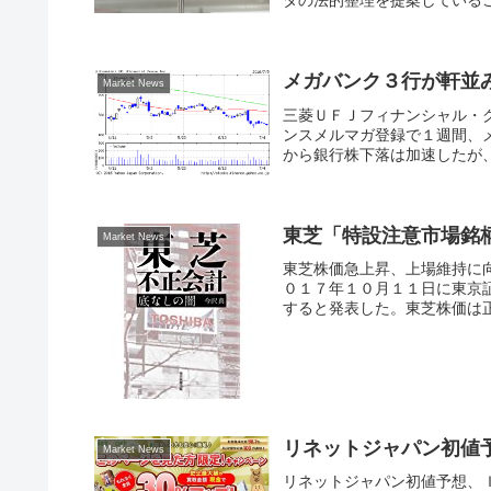
タの法的整理を提案しているこ
メガバンク３行が軒並
Market News
三菱ＵＦＪフィナンシャル・
ンスメルマガ登録で１週間、
から銀行株下落は加速したが、
東芝「特設注意市場銘
Market News
東芝株価急上昇、上場維持に
０１７年１０月１１日に東京
すると発表した。東芝株価は正
リネットジャパン初値
Market News
リネットジャパン初値予想、