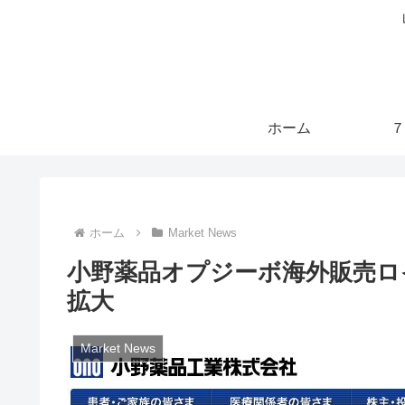
ホーム
７
ホーム
Market News
小野薬品オプジーボ海外販売ロイ
拡大
Market News