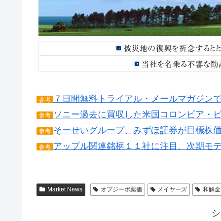
７日間無料トライアル・メールマガジン
参考
ソニー過去に買収した米国コロンビア・
参考
そーせいグループ、みずほ証券が目標株
参考
アップル関連銘柄１１社に注目、次期モ
参考
Market News
オプジーボ薬価
メイヤーズ
和解金
シ