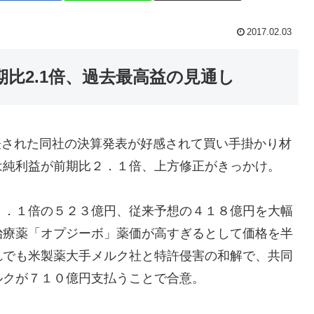
2017.02.03
比2.1倍、過去最高益の見通し
発表された同社の決算発表が好感されて買い手掛かり材
は純利益が前期比２．１倍、上方修正がきっかけ。
２．１倍の５２３億円、従来予想の４１８億円を大幅
治療薬「オプジーボ」薬価が高すぎるとして価格を半
れでも米製薬大手メルク社と特許侵害の和解で、共同
ルクが７１０億円支払うことで合意。