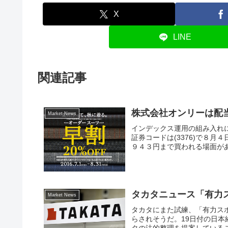
X
LINE
関連記事
株式会社オンリーは配
Market News
インデックス運用の組み入れ
証券コードは(3376)で８
９４３円まで買われる場面があ
タカタニュース「有力
Market News
タカタにまた試練、「有力スポ
らされそうだ。19日付の日