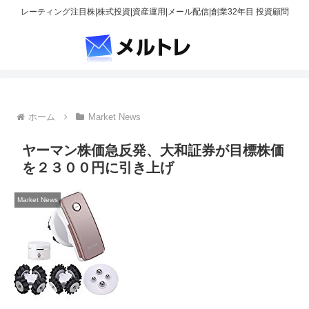
レーティング注目株|株式投資|資産運用|メール配信|創業32年目 投資顧問
ホーム
Market News
ヤーマン株価急反発、大和証券が目標株価
を２３００円に引き上げ
Market News