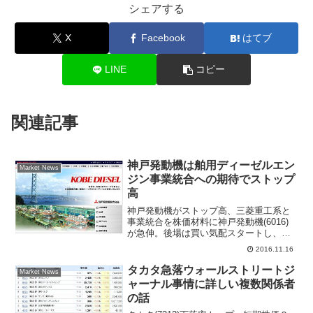
シェアする
X
Facebook
はてブ
LINE
コピー
関連記事
神戸発動機は舶用ディーゼルエン
Market News
ジン事業統合への期待でストップ
高
神戸発動機がストップ高、三菱重工系と
事業統合を株価材料に神戸発動機(6016)
が急伸。後場は買い気配スタートし、前
日比30円（33.7％）ストップ高水準の119
2016.11.16
円まで買われている。同社は前週10日引
け後に、三菱重工業(7011)、三菱重工の...
タカタ急落ウォールストリートジ
Market News
ャーナル事情に詳しい複数関係者
の話