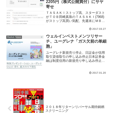
2205円（株式公開買付）にサヤ
寄せ
ＴＡＳＡＫＩストップ高、スターダスト
がＴＯＢ田崎真珠のＴＡＳＡＫＩ(7968)
がストップ高買い気配、先週末にＭＢＯ
報道で一時売買停止になったが大引け後
に正式にＭＢＯ（マネジメント・バイア
2017.03.27
ウト）を発表した。きょうはＴＯＢ（株
ウェルインベストメンツリサー
式公開買付）価格２...
Market News
チ、ユーグレナ「ガス欠前の単細
胞」
ユーグレナ新規売り停止、日証金が信用
取引貸借取引の申し込み停止日本証券金
融は制度信用の新規売り申し込み停止措
置を発表した。１月１９日、ユーグレナ
(2931)はウェル・インベストメンツ・リ
サーチ社が「ガス欠前の単細胞」とレポ
2017.01.20
ートを出したことで...
２０１８年リターンリバーサル期待銘柄
スクリーニング