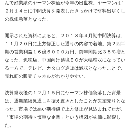
んで好業績のヤーマン株価が今年の出世株。ヤーマンは１
２月１４日に中間決算を発表したきっかけで材料出尽くし
の株価急落となった。
開示された資料によると、２０１８年４月期中間決算は、
１１月２０日に上方修正した通りの内容で着地。第２四半
期の営業利益１６億６０００万円、前年同期比３８％増と
なった。免税店、中国向け越境ＥＣが大幅増収になってい
る一方で、テレビ、カタログ通販は減収となったことで、
売れ筋の販売チャネルがわかりやすい。
決算発表後の１２月１５日にヤーマン株価急落した背景
は、通期業績見通しを据え置きとしたことが失望売りとな
った。市場では高い期待値で上方修正が見込まれてたが、
「市場の期待＞慎重な企業」という構図が株価に影響し
た。