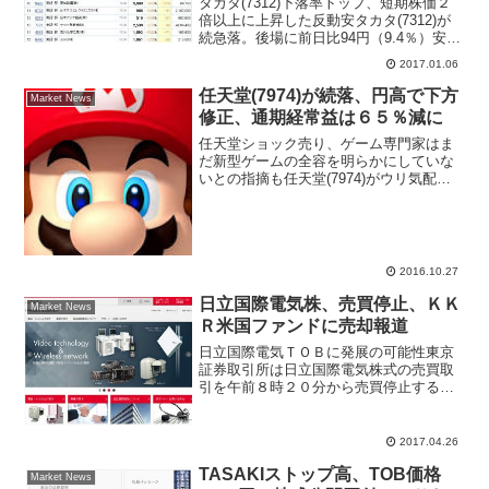
タカタ(7312)下落率トップ、短期株価２
倍以上に上昇した反動安タカタ(7312)が
続急落。後場に前日比94円（9.4％）安の
901円まで売られる場面もあった、大引け
2017.01.06
は70円安の925円で東証１部の値下がり率
ランキングでトップ。前日は３連続...
任天堂(7974)が続落、円高で下方
Market News
修正、通期経常益は６５％減に
任天堂ショック売り、ゲーム専門家はま
だ新型ゲームの全容を明らかにしていな
いとの指摘も任天堂(7974)がウリ気配ス
タートし続落。一時、前日比1005円
（4.1％）安の２万3515円まで売られてい
る。26日引け後、17年３月期通期の連結
業績見...
2016.10.27
日立国際電気株、売買停止、ＫＫ
Market News
Ｒ米国ファンドに売却報道
日立国際電気ＴＯＢに発展の可能性東京
証券取引所は日立国際電気株式の売買取
引を午前８時２０分から売買停止すると
発表した。理由は「公開買付に関する報
道の真偽等に関する発表が行われたた
め」と公開している。親会社の日立製作
2017.04.26
所が米国投資ファンドＫＫＲ...
TASAKIストップ高、TOB価格
Market News