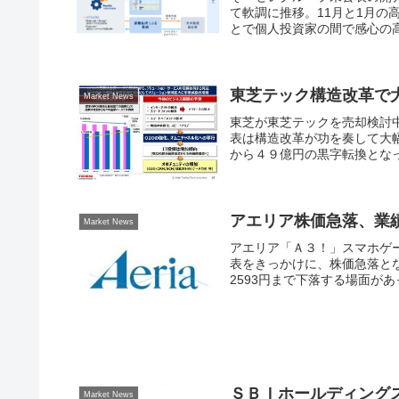
て軟調に推移。11月と1月の高
とで個人投資家の間で感心の高
東芝テック構造改革で
Market News
東芝が東芝テックを売却検討中
表は構造改革が功を奏して大
から４９億円の黒字転換となっ
アエリア株価急落、業
Market News
アエリア「Ａ３！」スマホゲー
表をきっかけに、株価急落とな
2593円まで下落する場面があ
ＳＢＩホールディング
Market News