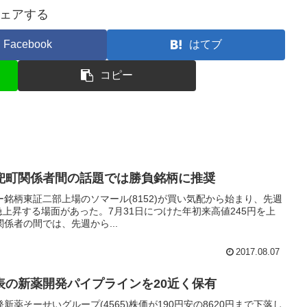
ェアする
Facebook
はてブ
コピー
兜町関係者間の話題では勝負銘柄に推奨
ー銘柄東証二部上場のソマール(8152)が買い気配から始まり、先週
急上昇する場面があった。7月31日につけた年初来高値245円を上
係者の間では、先週から...
2017.08.07
表の新薬開発パイプラインを20近く保有
薬そーせいグループ(4565)株価が190円安の8620円まで下落し