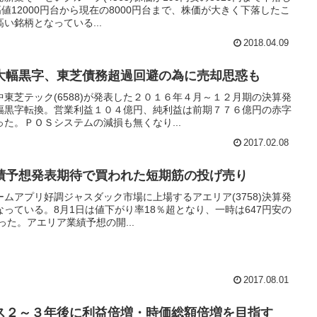
値12000円台から現在の8000円台まで、株価が大きく下落したこ
い銘柄となっている...
2018.04.09
大幅黒字、東芝債務超過回避の為に売却思惑も
東芝テック(6588)が発表した２０１６年４月～１２月期の決算発
幅黒字転換。営業利益１０４億円、純利益は前期７７６億円の赤字
た。ＰＯＳシステムの減損も無くなり...
2017.02.08
績予想発表期待で買われた短期筋の投げ売り
ムアプリ好調ジャスダック市場に上場するアエリア(3758)決算発
っている。8月1日は値下がり率18％超となり、一時は647円安の
った。アエリア業績予想の開...
2017.08.01
ス２～３年後に利益倍増・時価総額倍増を目指す