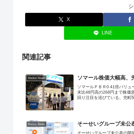
シ
X
LINE
関連記事
ソマール株価大幅高、
Market News
ソマールＰＢＲ0.41倍バリュ
末比48円高の268円まで株価
回り注目を浴びている。兜町関
そーせいグループ未公
Market News
そーせいグループ未公表の開発新