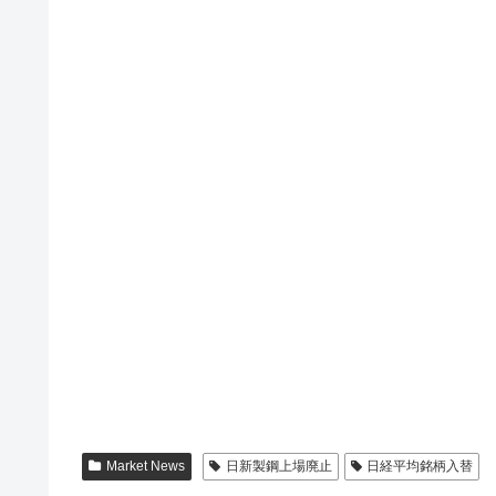
Market News
日新製鋼上場廃止
日経平均銘柄入替