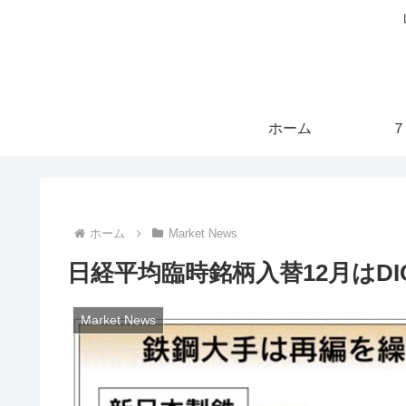
ホーム
７
ホーム
Market News
日経平均臨時銘柄入替12月はD
Market News